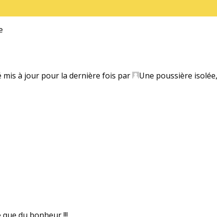
e
é mis à jour pour la dernière fois par
Une poussière isolée
e que du bonheur !!!