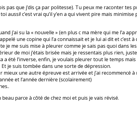
rois pas que j’dis ça par politesse). Tu peux me raconter tes
 à toi aussi! c’est vrai qu’il y’en a qui vivent pire mais minim
 quand j’ai su la « nouvelle » (en plus c ma mère qui me l’a ap
i appelé une copine qui l’a connaissait et je lui ai dit et c’est
 ma tête je me suis mise à pleurer comme je sais pas quoi dans 
érieur de moi j’étais brisée mais je ressentais plus rien, just
a été l’inverse, enfin, je voulais pleurer tout le temps mais l
. Et je suis tombée dans une sorte de dépression.
r mieux une autre épreuve est arrivée et j’ai recommencé à me
 année et l’année dernière (scolairement)
nes..
n beau parce à côté de chez moi et puis je vais révisé.