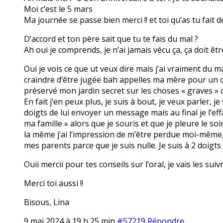
Moi c’est le 5 mars
Ma journée se passe bien merci !! et toi qu’as tu fait d
D’accord et ton père sait que tu te fais du mal ?
Ah oui je comprends, je n’ai jamais vécu ça, ça doit être 
Oui je vois ce que ut veux dire mais j’ai vraiment du 
craindre d’être jugée bah appelles ma mère pour un ou
préservé mon jardin secret sur les choses « graves » 
En fait j’en peux plus, je suis à bout, je veux parler, j
doigts de lui envoyer un message mais au final je l’eff
ma famille » alors que je souris et que je pleure le soi
la même j’ai l’impression de m’être perdue moi-même, j
mes parents parce que je suis nulle. Je suis à 2 doigts
Ouii mercii pour tes conseils sur l’oral, je vais les sui
Merci toi aussi !!
Bisous, Lina
9 mai 2024 à 19 h 25 min
#57219
Répondre