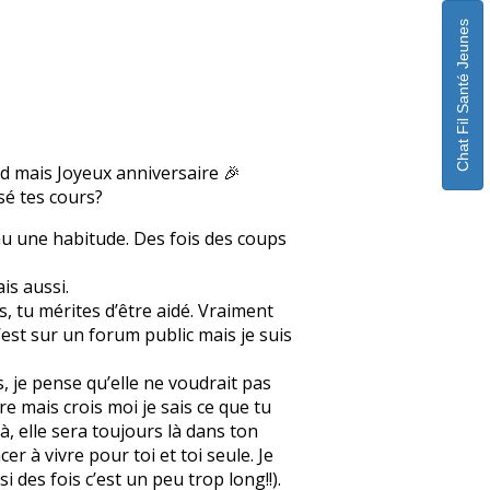
Chat Fil Santé Jeunes
rd mais Joyeux anniversaire 🎉
ssé tes cours?
enu une habitude. Des fois des coups
is aussi.
, tu mérites d’être aidé. Vraiment
c’est sur un forum public mais je suis
s, je pense qu’elle ne voudrait pas
re mais crois moi je sais ce que tu
à, elle sera toujours là dans ton
r à vivre pour toi et toi seule. Je
des fois c’est un peu trop long!!).