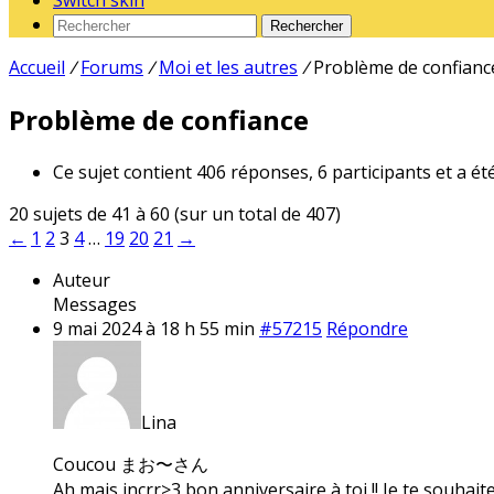
Switch skin
Rechercher
Accueil
/
Forums
/
Moi et les autres
/
Problème de confianc
Problème de confiance
Ce sujet contient 406 réponses, 6 participants et a ét
20 sujets de 41 à 60 (sur un total de 407)
←
1
2
3
4
…
19
20
21
→
Auteur
Messages
9 mai 2024 à 18 h 55 min
#57215
Répondre
Lina
Coucou まお〜さん
Ah mais incrr>3 bon anniversaire à toi !! Je te souhait