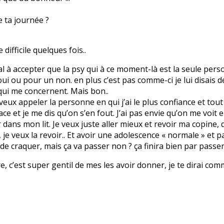
e ta journée ?
difficile quelques fois..
mal à accepter que la psy qui à ce moment-là est la seule pers
i ou pour un non. en plus c’est pas comme-ci je lui disais de
qui me concernent. Mais bon..
e veux appeler la personne en qui j’ai le plus confiance et tout 
ace et je me dis qu’on s’en fout. J’ai pas envie qu’on me voit
r dans mon lit. Je veux juste aller mieux et revoir ma copine, d
e veux la revoir.. Et avoir une adolescence « normale » et p
 de craquer, mais ça va passer non ? ça finira bien par passer.
vre, c’est super gentil de mes les avoir donner, je te dirai com