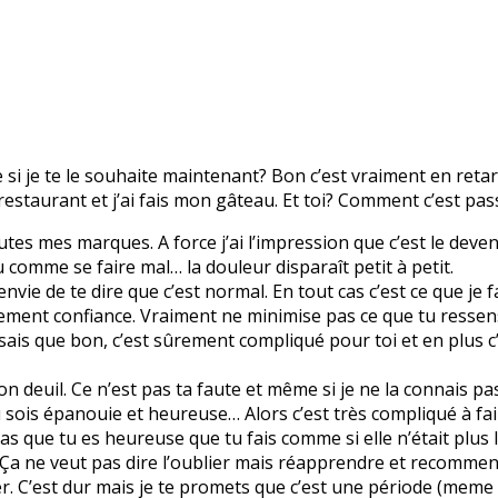
e si je te le souhaite maintenant? Bon c’est vraiment en reta
u restaurant et j’ai fais mon gâteau. Et toi? Comment c’est pa
toutes mes marques. A force j’ai l’impression que c’est le dev
 comme se faire mal… la douleur disparaît petit à petit.
vie de te dire que c’est normal. En tout cas c’est ce que je fa
lement confiance. Vraiment ne minimise pas ce que tu ressens
 Je sais que bon, c’est sûrement compliqué pour toi et en plus 
ton deuil. Ce n’est pas ta faute et même si je ne la connais pa
u sois épanouie et heureuse… Alors c’est très compliqué à fai
as que tu es heureuse que tu fais comme si elle n’était plus l
 Ça ne veut pas dire l’oublier mais réapprendre et recommence
 C’est dur mais je te promets que c’est une période (meme si 