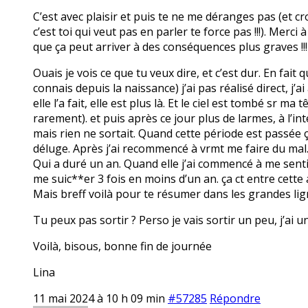
C’est avec plaisir et puis te ne me déranges pas (et c
c’est toi qui veut pas en parler te force pas !!!). Merci
que ça peut arriver à des conséquences plus graves !!!
Ouais je vois ce que tu veux dire, et c’est dur. En fait
connais depuis la naissance) j’ai pas réalisé direct, j’a
elle l’a fait, elle est plus là. Et le ciel est tombé sr
rarement). et puis après ce jour plus de larmes, à l’int
mais rien ne sortait. Quand cette période est passée ça 
déluge. Après j’ai recommencé à vrmt me faire du mal
Qui a duré un an. Quand elle j’ai commencé à me senti
me suic**er 3 fois en moins d’un an. ça ct entre cette
Mais breff voilà pour te résumer dans les grandes lig
Tu peux pas sortir ? Perso je vais sortir un peu, j’ai u
Voilà, bisous, bonne fin de journée
Lina
11 mai 2024 à 10 h 09 min
#57285
Répondre