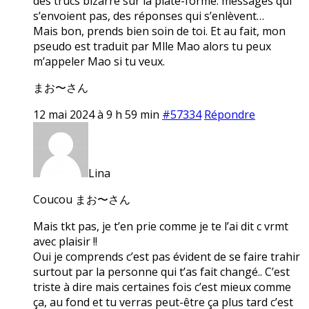
des trucs bizarre sur la plate-forme: messages qui
s’envoient pas, des réponses qui s’enlèvent…
Mais bon, prends bien soin de toi. Et au fait, mon
pseudo est traduit par Mlle Mao alors tu peux
m’appeler Mao si tu veux.
まお〜さん
12 mai 2024 à 9 h 59 min
#57334
Répondre
Lina
Coucou まお〜さん
Mais tkt pas, je t’en prie comme je te l’ai dit c vrmt
avec plaisir !!
Oui je comprends c’est pas évident de se faire trahir
surtout par la personne qui t’as fait changé.. C’est
triste à dire mais certaines fois c’est mieux comme
ça, au fond et tu verras peut-être ça plus tard c’est