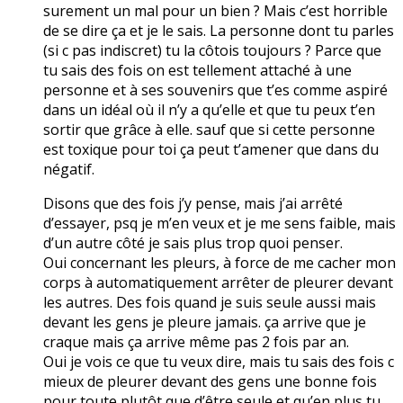
surement un mal pour un bien ? Mais c’est horrible
de se dire ça et je le sais. La personne dont tu parles
(si c pas indiscret) tu la côtois toujours ? Parce que
tu sais des fois on est tellement attaché à une
personne et à ses souvenirs que t’es comme aspiré
dans un idéal où il n’y a qu’elle et que tu peux t’en
sortir que grâce à elle. sauf que si cette personne
est toxique pour toi ça peut t’amener que dans du
négatif.
Disons que des fois j’y pense, mais j’ai arrêté
d’essayer, psq je m’en veux et je me sens faible, mais
d’un autre côté je sais plus trop quoi penser.
Oui concernant les pleurs, à force de me cacher mon
corps à automatiquement arrêter de pleurer devant
les autres. Des fois quand je suis seule aussi mais
devant les gens je pleure jamais. ça arrive que je
craque mais ça arrive même pas 2 fois par an.
Oui je vois ce que tu veux dire, mais tu sais des fois c
mieux de pleurer devant des gens une bonne fois
pour toute plutôt que d’être seule et qu’en plus tu