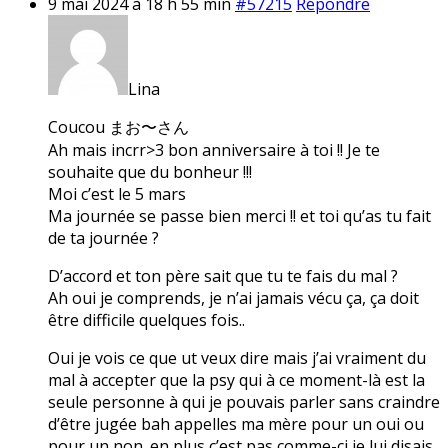
9 mai 2024 à 18 h 55 min
#57215
Répondre
Lina
Coucou まお〜さん
Ah mais incrr>3 bon anniversaire à toi !! Je te
souhaite que du bonheur !!!
Moi c’est le 5 mars
Ma journée se passe bien merci !! et toi qu’as tu fait
de ta journée ?
D’accord et ton père sait que tu te fais du mal ?
Ah oui je comprends, je n’ai jamais vécu ça, ça doit
être difficile quelques fois..
Oui je vois ce que ut veux dire mais j’ai vraiment du
mal à accepter que la psy qui à ce moment-là est la
seule personne à qui je pouvais parler sans craindre
d’être jugée bah appelles ma mère pour un oui ou
pour un non. en plus c’est pas comme-ci je lui disais