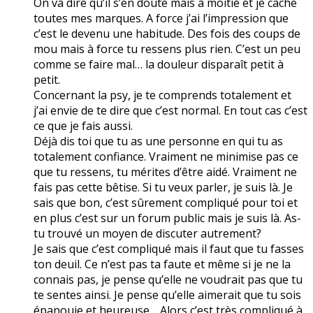
On va dire qu’il s’en doute mais à moitié et je cache
toutes mes marques. A force j’ai l’impression que
c’est le devenu une habitude. Des fois des coups de
mou mais à force tu ressens plus rien. C’est un peu
comme se faire mal… la douleur disparaît petit à
petit.
Concernant la psy, je te comprends totalement et
j’ai envie de te dire que c’est normal. En tout cas c’est
ce que je fais aussi.
Déjà dis toi que tu as une personne en qui tu as
totalement confiance. Vraiment ne minimise pas ce
que tu ressens, tu mérites d’être aidé. Vraiment ne
fais pas cette bêtise. Si tu veux parler, je suis là. Je
sais que bon, c’est sûrement compliqué pour toi et
en plus c’est sur un forum public mais je suis là. As-
tu trouvé un moyen de discuter autrement?
Je sais que c’est compliqué mais il faut que tu fasses
ton deuil. Ce n’est pas ta faute et même si je ne la
connais pas, je pense qu’elle ne voudrait pas que tu
te sentes ainsi. Je pense qu’elle aimerait que tu sois
épanouie et heureuse… Alors c’est très compliqué à