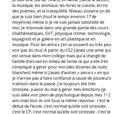
la musique, les animaux, les livres la cuisine, écrire
des poèmes, et la tranquillité. Niveau scolaire on dit
que je suis bien (tout le temps environ 17 de
moyenne) même si je ne suis jamais satisfaite de
moi. Je m’ennuie dans une grande partie des cours
(mathématiques, SVT, physique chimie, technologie,
espagnol) et je galère en art plastique et en
musique. Pour les ami.e.s j’en ai souvent eu très peu
voir pas du tout. A partir du CE2 j’avais une amie qui
est venue dans mon collège mais qui a changé de
famille d’accueil en milieu de 5eme ce qui a été très
compliqué a gérer pour moi (des dizaines de nuits
blanches) même si j’avais d’autres « ami.e.s » en qui
je n’arrive pas à faire confiance à cause de plusieurs
trahison dans le passé. J’ai toujours été très
stressée, a avoir du mal à gérer mes émotions (je
suis allée voir plein de psychologue depuis mes 1~2
ans mais bon ils ont tous la même réponse : c’est le
début de l’école, c’est normal qu’elle soit stressée ;
c’est le CP, c’est normal qu’elle soit stressée ; c’est le