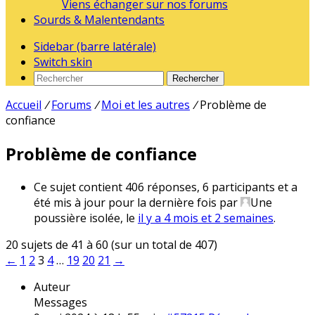
Viens échanger sur nos forums
Sourds & Malentendants
Sidebar (barre latérale)
Switch skin
Rechercher
Accueil
/
Forums
/
Moi et les autres
/
Problème de
confiance
Problème de confiance
Ce sujet contient 406 réponses, 6 participants et a
été mis à jour pour la dernière fois par
Une
poussière isolée
, le
il y a 4 mois et 2 semaines
.
20 sujets de 41 à 60 (sur un total de 407)
←
1
2
3
4
…
19
20
21
→
Auteur
Messages