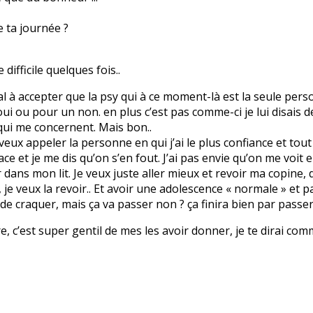
e ta journée ?
difficile quelques fois..
mal à accepter que la psy qui à ce moment-là est la seule pers
i ou pour un non. en plus c’est pas comme-ci je lui disais de
qui me concernent. Mais bon..
e veux appeler la personne en qui j’ai le plus confiance et tout 
ace et je me dis qu’on s’en fout. J’ai pas envie qu’on me voit
r dans mon lit. Je veux juste aller mieux et revoir ma copine, d
e veux la revoir.. Et avoir une adolescence « normale » et p
 de craquer, mais ça va passer non ? ça finira bien par passer.
vre, c’est super gentil de mes les avoir donner, je te dirai com