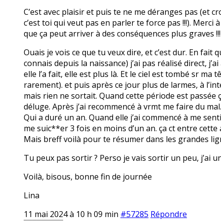
C’est avec plaisir et puis te ne me déranges pas (et c
c’est toi qui veut pas en parler te force pas !!!). Merci
que ça peut arriver à des conséquences plus graves !!!
Ouais je vois ce que tu veux dire, et c’est dur. En fait
connais depuis la naissance) j’ai pas réalisé direct, j’a
elle l’a fait, elle est plus là. Et le ciel est tombé sr
rarement). et puis après ce jour plus de larmes, à l’int
mais rien ne sortait. Quand cette période est passée ça 
déluge. Après j’ai recommencé à vrmt me faire du mal
Qui a duré un an. Quand elle j’ai commencé à me senti
me suic**er 3 fois en moins d’un an. ça ct entre cette
Mais breff voilà pour te résumer dans les grandes lig
Tu peux pas sortir ? Perso je vais sortir un peu, j’ai u
Voilà, bisous, bonne fin de journée
Lina
11 mai 2024 à 10 h 09 min
#57285
Répondre