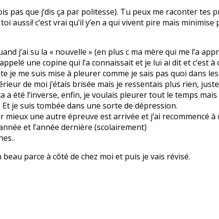
rois pas que j’dis ça par politesse). Tu peux me raconter tes
 à toi aussi! c’est vrai qu’il y’en a qui vivent pire mais minim
 quand j’ai su la « nouvelle » (en plus c ma mère qui me l’a ap
i appelé une copine qui l’a connaissait et je lui ai dit et c’est
 ma tête je me suis mise à pleurer comme je sais pas quoi dans 
érieur de moi j’étais brisée mais je ressentais plus rien, just
a été l’inverse, enfin, je voulais pleurer tout le temps mais l
. Et je suis tombée dans une sorte de dépression.
r mieux une autre épreuve est arrivée et j’ai recommencé à me
 année et l’année dernière (scolairement)
nes..
n beau parce à côté de chez moi et puis je vais révisé.