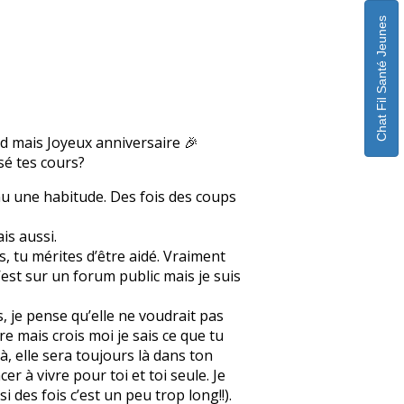
Chat Fil Santé Jeunes
rd mais Joyeux anniversaire 🎉
ssé tes cours?
enu une habitude. Des fois des coups
is aussi.
, tu mérites d’être aidé. Vraiment
c’est sur un forum public mais je suis
s, je pense qu’elle ne voudrait pas
re mais crois moi je sais ce que tu
à, elle sera toujours là dans ton
r à vivre pour toi et toi seule. Je
des fois c’est un peu trop long!!).