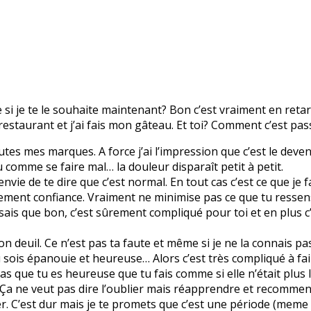
e si je te le souhaite maintenant? Bon c’est vraiment en reta
u restaurant et j’ai fais mon gâteau. Et toi? Comment c’est pa
toutes mes marques. A force j’ai l’impression que c’est le dev
 comme se faire mal… la douleur disparaît petit à petit.
vie de te dire que c’est normal. En tout cas c’est ce que je fa
lement confiance. Vraiment ne minimise pas ce que tu ressens
 Je sais que bon, c’est sûrement compliqué pour toi et en plus 
ton deuil. Ce n’est pas ta faute et même si je ne la connais pa
u sois épanouie et heureuse… Alors c’est très compliqué à fai
as que tu es heureuse que tu fais comme si elle n’était plus l
 Ça ne veut pas dire l’oublier mais réapprendre et recommence
 C’est dur mais je te promets que c’est une période (meme si 