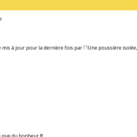
e
é mis à jour pour la dernière fois par
Une poussière isolée
e que du bonheur !!!