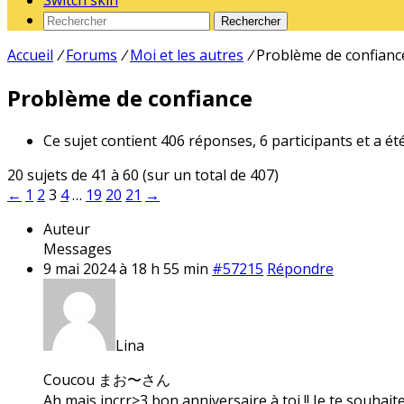
Switch skin
Rechercher
Accueil
/
Forums
/
Moi et les autres
/
Problème de confianc
Problème de confiance
Ce sujet contient 406 réponses, 6 participants et a ét
20 sujets de 41 à 60 (sur un total de 407)
←
1
2
3
4
…
19
20
21
→
Auteur
Messages
9 mai 2024 à 18 h 55 min
#57215
Répondre
Lina
Coucou まお〜さん
Ah mais incrr>3 bon anniversaire à toi !! Je te souhait