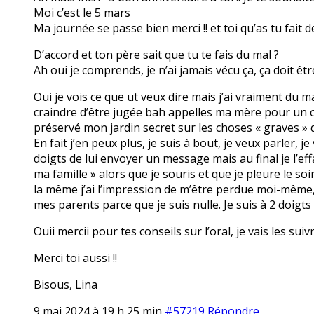
Moi c’est le 5 mars
Ma journée se passe bien merci !! et toi qu’as tu fait d
D’accord et ton père sait que tu te fais du mal ?
Ah oui je comprends, je n’ai jamais vécu ça, ça doit être 
Oui je vois ce que ut veux dire mais j’ai vraiment du 
craindre d’être jugée bah appelles ma mère pour un ou
préservé mon jardin secret sur les choses « graves » 
En fait j’en peux plus, je suis à bout, je veux parler, j
doigts de lui envoyer un message mais au final je l’eff
ma famille » alors que je souris et que je pleure le soi
la même j’ai l’impression de m’être perdue moi-même, j
mes parents parce que je suis nulle. Je suis à 2 doigts
Ouii mercii pour tes conseils sur l’oral, je vais les sui
Merci toi aussi !!
Bisous, Lina
9 mai 2024 à 19 h 25 min
#57219
Répondre