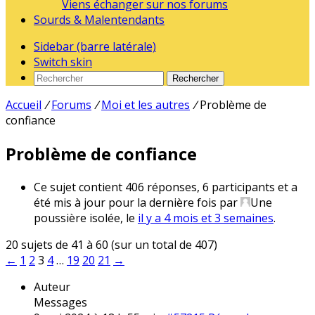
Viens échanger sur nos forums
Sourds & Malentendants
Sidebar (barre latérale)
Switch skin
Rechercher
Accueil
/
Forums
/
Moi et les autres
/
Problème de
confiance
Problème de confiance
Ce sujet contient 406 réponses, 6 participants et a
été mis à jour pour la dernière fois par
Une
poussière isolée
, le
il y a 4 mois et 3 semaines
.
20 sujets de 41 à 60 (sur un total de 407)
←
1
2
3
4
…
19
20
21
→
Auteur
Messages