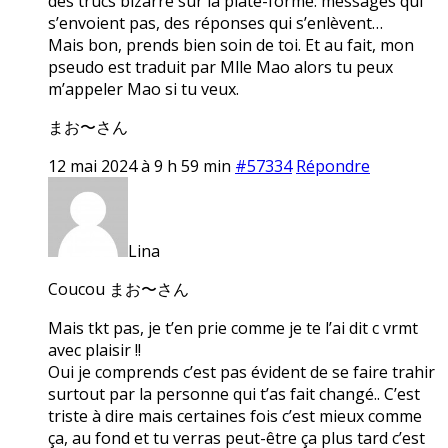
des trucs bizarre sur la plate-forme: messages qui
s’envoient pas, des réponses qui s’enlèvent…
Mais bon, prends bien soin de toi. Et au fait, mon
pseudo est traduit par Mlle Mao alors tu peux
m’appeler Mao si tu veux.
まお〜さん
12 mai 2024 à 9 h 59 min
#57334
Répondre
Lina
Coucou まお〜さん
Mais tkt pas, je t’en prie comme je te l’ai dit c vrmt
avec plaisir !!
Oui je comprends c’est pas évident de se faire trahir
surtout par la personne qui t’as fait changé.. C’est
triste à dire mais certaines fois c’est mieux comme
ça, au fond et tu verras peut-être ça plus tard c’est