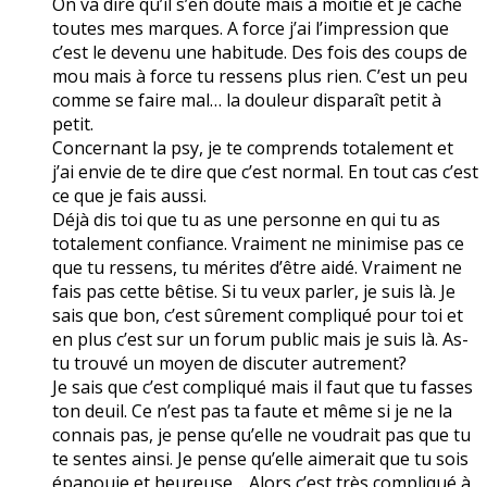
On va dire qu’il s’en doute mais à moitié et je cache
toutes mes marques. A force j’ai l’impression que
c’est le devenu une habitude. Des fois des coups de
mou mais à force tu ressens plus rien. C’est un peu
comme se faire mal… la douleur disparaît petit à
petit.
Concernant la psy, je te comprends totalement et
j’ai envie de te dire que c’est normal. En tout cas c’est
ce que je fais aussi.
Déjà dis toi que tu as une personne en qui tu as
totalement confiance. Vraiment ne minimise pas ce
que tu ressens, tu mérites d’être aidé. Vraiment ne
fais pas cette bêtise. Si tu veux parler, je suis là. Je
sais que bon, c’est sûrement compliqué pour toi et
en plus c’est sur un forum public mais je suis là. As-
tu trouvé un moyen de discuter autrement?
Je sais que c’est compliqué mais il faut que tu fasses
ton deuil. Ce n’est pas ta faute et même si je ne la
connais pas, je pense qu’elle ne voudrait pas que tu
te sentes ainsi. Je pense qu’elle aimerait que tu sois
épanouie et heureuse… Alors c’est très compliqué à