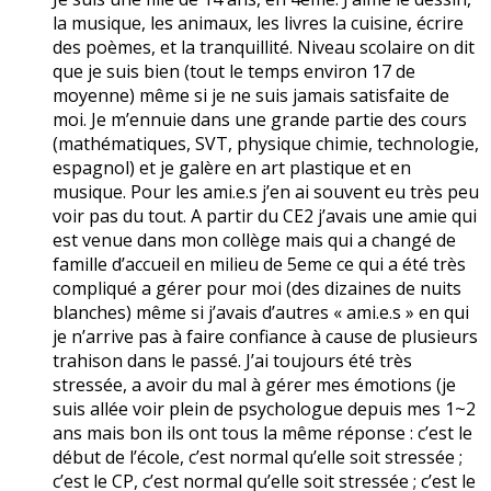
la musique, les animaux, les livres la cuisine, écrire
des poèmes, et la tranquillité. Niveau scolaire on dit
que je suis bien (tout le temps environ 17 de
moyenne) même si je ne suis jamais satisfaite de
moi. Je m’ennuie dans une grande partie des cours
(mathématiques, SVT, physique chimie, technologie,
espagnol) et je galère en art plastique et en
musique. Pour les ami.e.s j’en ai souvent eu très peu
voir pas du tout. A partir du CE2 j’avais une amie qui
est venue dans mon collège mais qui a changé de
famille d’accueil en milieu de 5eme ce qui a été très
compliqué a gérer pour moi (des dizaines de nuits
blanches) même si j’avais d’autres « ami.e.s » en qui
je n’arrive pas à faire confiance à cause de plusieurs
trahison dans le passé. J’ai toujours été très
stressée, a avoir du mal à gérer mes émotions (je
suis allée voir plein de psychologue depuis mes 1~2
ans mais bon ils ont tous la même réponse : c’est le
début de l’école, c’est normal qu’elle soit stressée ;
c’est le CP, c’est normal qu’elle soit stressée ; c’est le