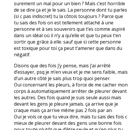
surement un mal pour un bien ? Mais c’est horrible
de se dire ça et je le sais. La personne dont tu parles
(si c pas indiscret) tu la côtois toujours ? Parce que
tu sais des fois on est tellement attaché à une
personne et à ses souvenirs que t’es comme aspiré
dans un idéal où il n’y a qu’elle et que tu peux t’en
sortir que grâce à elle. sauf que si cette personne
est toxique pour toi ça peut t’amener que dans du
négatif.
Disons que des fois j’y pense, mais j’ai arrêté
d’essayer, psq je m’en veux et je me sens faible, mais
d’un autre côté je sais plus trop quoi penser.
Oui concernant les pleurs, à force de me cacher mon
corps à automatiquement arrêter de pleurer devant
les autres. Des fois quand je suis seule aussi mais
devant les gens je pleure jamais. ça arrive que je
craque mais ça arrive même pas 2 fois par an.
Oui je vois ce que tu veux dire, mais tu sais des fois c
mieux de pleurer devant des gens une bonne fois
pour toute plutôt que d’être seule et qu’en plus tu