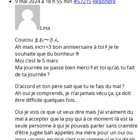
9 mai 2024 à 18 h 55 min
#57215
Répondre
Lina
Coucou まお〜さん
Ah mais incrr>3 bon anniversaire à toi !! Je te
souhaite que du bonheur !!!
Moi c’est le 5 mars
Ma journée se passe bien merci !! et toi qu’as tu fait
de ta journée ?
D’accord et ton père sait que tu te fais du mal ?
Ah oui je comprends, je n’ai jamais vécu ça, ça doit
être difficile quelques fois..
Oui je vois ce que ut veux dire mais j’ai vraiment du
mal à accepter que la psy qui à ce moment-là est la
seule personne à qui je pouvais parler sans craindre
d’être jugée bah appelles ma mère pour un oui ou
pour un non. en plus c’est pas comme-ci je lui disais