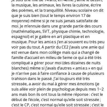
la musique, les animaux, les livres la cuisine, écrire
des poèmes, et la tranquillité. Niveau scolaire on dit
que je suis bien (tout le temps environ 17 de
moyenne) même si je ne suis jamais satisfaite de
moi. Je m’ennuie dans une grande partie des cours
(mathématiques, SVT, physique chimie, technologie,
espagnol) et je galère en art plastique et en
musique. Pour les ami.e.s j’en ai souvent eu très peu
voir pas du tout. A partir du CE2 j’avais une amie qui
est venue dans mon collège mais qui a changé de
famille d’accueil en milieu de 5eme ce qui a été très
compliqué a gérer pour moi (des dizaines de nuits
blanches) même si j’avais d’autres « ami.e.s » en qui
je n’arrive pas à faire confiance à cause de plusieurs
trahison dans le passé. J’ai toujours été très
stressée, a avoir du mal à gérer mes émotions (je
suis allée voir plein de psychologue depuis mes 1~2
ans mais bon ils ont tous la même réponse : c’est le
début de l’école, c’est normal qu’elle soit stressée ;
c’est le CP, c’est normal qu’elle soit stressée ; c’est le