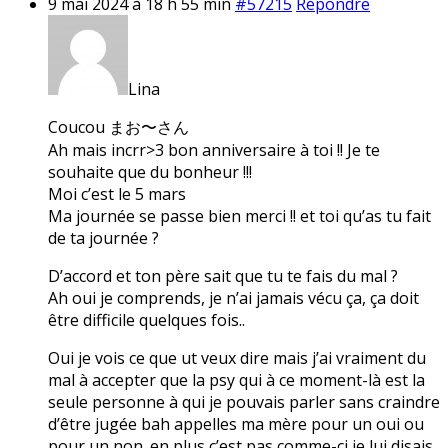
9 mai 2024 à 18 h 55 min
#57215
Répondre
Lina
Coucou まお〜さん
Ah mais incrr>3 bon anniversaire à toi !! Je te
souhaite que du bonheur !!!
Moi c’est le 5 mars
Ma journée se passe bien merci !! et toi qu’as tu fait
de ta journée ?
D’accord et ton père sait que tu te fais du mal ?
Ah oui je comprends, je n’ai jamais vécu ça, ça doit
être difficile quelques fois..
Oui je vois ce que ut veux dire mais j’ai vraiment du
mal à accepter que la psy qui à ce moment-là est la
seule personne à qui je pouvais parler sans craindre
d’être jugée bah appelles ma mère pour un oui ou
pour un non. en plus c’est pas comme-ci je lui disais