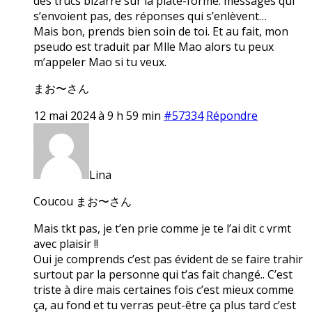
des trucs bizarre sur la plate-forme: messages qui
s’envoient pas, des réponses qui s’enlèvent…
Mais bon, prends bien soin de toi. Et au fait, mon
pseudo est traduit par Mlle Mao alors tu peux
m’appeler Mao si tu veux.
まお〜さん
12 mai 2024 à 9 h 59 min
#57334
Répondre
Lina
Coucou まお〜さん
Mais tkt pas, je t’en prie comme je te l’ai dit c vrmt
avec plaisir !!
Oui je comprends c’est pas évident de se faire trahir
surtout par la personne qui t’as fait changé.. C’est
triste à dire mais certaines fois c’est mieux comme
ça, au fond et tu verras peut-être ça plus tard c’est