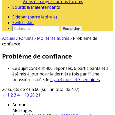
Viens échanger sur nos forums
Sourds & Malentendants
Sidebar (barre latérale)
Switch skin
Rechercher
Accueil
/
Forums
/
Moi et les autres
/
Problème de
confiance
Problème de confiance
Ce sujet contient 406 réponses, 6 participants et a
été mis à jour pour la dernière fois par
Une
poussière isolée
, le
il y a 4 mois et 3 semaines
.
20 sujets de 41 à 60 (sur un total de 407)
←
1
2
3
4
…
19
20
21
→
Auteur
Messages