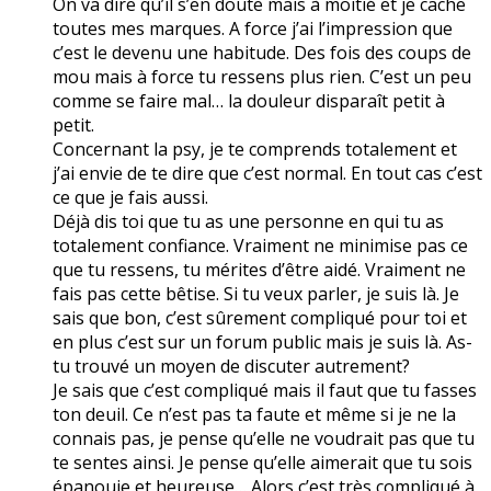
On va dire qu’il s’en doute mais à moitié et je cache
toutes mes marques. A force j’ai l’impression que
c’est le devenu une habitude. Des fois des coups de
mou mais à force tu ressens plus rien. C’est un peu
comme se faire mal… la douleur disparaît petit à
petit.
Concernant la psy, je te comprends totalement et
j’ai envie de te dire que c’est normal. En tout cas c’est
ce que je fais aussi.
Déjà dis toi que tu as une personne en qui tu as
totalement confiance. Vraiment ne minimise pas ce
que tu ressens, tu mérites d’être aidé. Vraiment ne
fais pas cette bêtise. Si tu veux parler, je suis là. Je
sais que bon, c’est sûrement compliqué pour toi et
en plus c’est sur un forum public mais je suis là. As-
tu trouvé un moyen de discuter autrement?
Je sais que c’est compliqué mais il faut que tu fasses
ton deuil. Ce n’est pas ta faute et même si je ne la
connais pas, je pense qu’elle ne voudrait pas que tu
te sentes ainsi. Je pense qu’elle aimerait que tu sois
épanouie et heureuse… Alors c’est très compliqué à