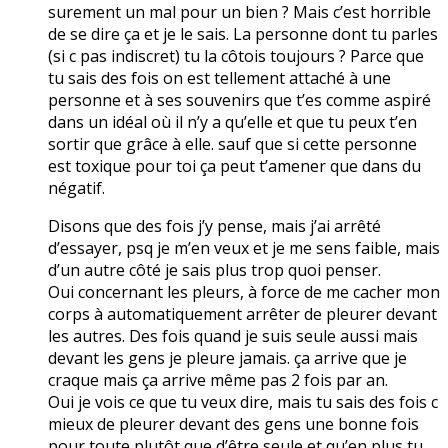
surement un mal pour un bien ? Mais c’est horrible
de se dire ça et je le sais. La personne dont tu parles
(si c pas indiscret) tu la côtois toujours ? Parce que
tu sais des fois on est tellement attaché à une
personne et à ses souvenirs que t’es comme aspiré
dans un idéal où il n’y a qu’elle et que tu peux t’en
sortir que grâce à elle. sauf que si cette personne
est toxique pour toi ça peut t’amener que dans du
négatif.
Disons que des fois j’y pense, mais j’ai arrêté
d’essayer, psq je m’en veux et je me sens faible, mais
d’un autre côté je sais plus trop quoi penser.
Oui concernant les pleurs, à force de me cacher mon
corps à automatiquement arrêter de pleurer devant
les autres. Des fois quand je suis seule aussi mais
devant les gens je pleure jamais. ça arrive que je
craque mais ça arrive même pas 2 fois par an.
Oui je vois ce que tu veux dire, mais tu sais des fois c
mieux de pleurer devant des gens une bonne fois
pour toute plutôt que d’être seule et qu’en plus tu