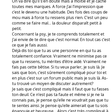
On va dire qu’il s’en doute mais à moitié et je cache
toutes mes marques. A force j’ai l’impression que
c’est le devenu une habitude. Des fois des coups de
mou mais à force tu ressens plus rien. C’est un peu
comme se faire mal… la douleur disparaît petit à
petit.
Concernant la psy, je te comprends totalement et
j’ai envie de te dire que c’est normal. En tout cas c’est
ce que je fais aussi.
Déjà dis toi que tu as une personne en qui tu as
totalement confiance. Vraiment ne minimise pas ce
que tu ressens, tu mérites d’être aidé. Vraiment ne
fais pas cette bêtise. Si tu veux parler, je suis là. Je
sais que bon, c’est sûrement compliqué pour toi et
en plus c’est sur un forum public mais je suis là. As-
tu trouvé un moyen de discuter autrement?
Je sais que c’est compliqué mais il faut que tu fasses
ton deuil. Ce n’est pas ta faute et même si je ne la
connais pas, je pense qu’elle ne voudrait pas que tu
te sentes ainsi. Je pense qu’elle aimerait que tu sois
épanouie et heureuse… Alors c’est très compliqué à