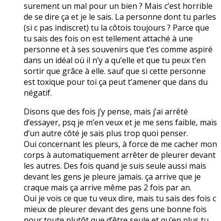
surement un mal pour un bien ? Mais c’est horrible
de se dire ça et je le sais. La personne dont tu parles
(si c pas indiscret) tu la côtois toujours ? Parce que
tu sais des fois on est tellement attaché à une
personne et à ses souvenirs que t’es comme aspiré
dans un idéal où il n’y a qu’elle et que tu peux t’en
sortir que grâce à elle. sauf que si cette personne
est toxique pour toi ça peut t’amener que dans du
négatif.
Disons que des fois j’y pense, mais j’ai arrêté
d’essayer, psq je m’en veux et je me sens faible, mais
d’un autre côté je sais plus trop quoi penser.
Oui concernant les pleurs, à force de me cacher mon
corps à automatiquement arrêter de pleurer devant
les autres. Des fois quand je suis seule aussi mais
devant les gens je pleure jamais. ça arrive que je
craque mais ça arrive même pas 2 fois par an.
Oui je vois ce que tu veux dire, mais tu sais des fois c
mieux de pleurer devant des gens une bonne fois
pour toute plutôt que d’être seule et qu’en plus tu