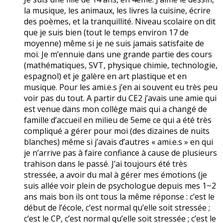
la musique, les animaux, les livres la cuisine, écrire
des poèmes, et la tranquillité. Niveau scolaire on dit
que je suis bien (tout le temps environ 17 de
moyenne) même si je ne suis jamais satisfaite de
moi. Je m’ennuie dans une grande partie des cours
(mathématiques, SVT, physique chimie, technologie,
espagnol) et je galère en art plastique et en
musique. Pour les ami.e.s j’en ai souvent eu très peu
voir pas du tout. A partir du CE2 j’avais une amie qui
est venue dans mon collège mais qui a changé de
famille d’accueil en milieu de 5eme ce qui a été très
compliqué a gérer pour moi (des dizaines de nuits
blanches) même si j’avais d’autres « ami.e.s » en qui
je n’arrive pas à faire confiance à cause de plusieurs
trahison dans le passé. J’ai toujours été très
stressée, a avoir du mal à gérer mes émotions (je
suis allée voir plein de psychologue depuis mes 1~2
ans mais bon ils ont tous la même réponse : c’est le
début de l’école, c’est normal qu’elle soit stressée ;
c’est le CP, c’est normal qu’elle soit stressée ; c’est le