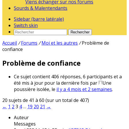
Viens échanger sur nos forums
Sourds & Malentendants
Sidebar (barre latérale)
Switch skin
Rechercher
Accueil
/
Forums
/
Moi et les autres
/
Problème de
confiance
Problème de confiance
Ce sujet contient 406 réponses, 6 participants et a
été mis à jour pour la dernière fois par
Une
poussière isolée
, le
il y a 4 mois et 2 semaines
.
20 sujets de 41 à 60 (sur un total de 407)
←
1
2
3
4
…
19
20
21
→
Auteur
Messages