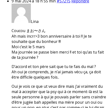
9 mai 2024 à 18 h 55 min
#57215
Répondre
Lina
Coucou まお〜さん
Ah mais incrr>3 bon anniversaire à toi !! Je te
souhaite que du bonheur !!!
Moi c’est le 5 mars
Ma journée se passe bien merci !! et toi qu’as tu fait
de ta journée ?
D’accord et ton père sait que tu te fais du mal ?
Ah oui je comprends, je n’ai jamais vécu ça, ça doit
être difficile quelques fois..
Oui je vois ce que ut veux dire mais j’ai vraiment du
mal à accepter que la psy qui à ce moment-là est la
seule personne à qui je pouvais parler sans craindre
d’être jugée bah appelles ma mère pour un oui ou
pour un non. en plus c’est pas comme-ci je lui disais