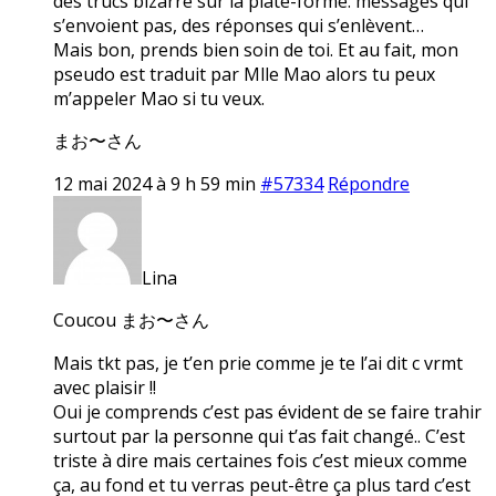
des trucs bizarre sur la plate-forme: messages qui
s’envoient pas, des réponses qui s’enlèvent…
Mais bon, prends bien soin de toi. Et au fait, mon
pseudo est traduit par Mlle Mao alors tu peux
m’appeler Mao si tu veux.
まお〜さん
12 mai 2024 à 9 h 59 min
#57334
Répondre
Lina
Coucou まお〜さん
Mais tkt pas, je t’en prie comme je te l’ai dit c vrmt
avec plaisir !!
Oui je comprends c’est pas évident de se faire trahir
surtout par la personne qui t’as fait changé.. C’est
triste à dire mais certaines fois c’est mieux comme
ça, au fond et tu verras peut-être ça plus tard c’est