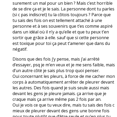
surement un mal pour un bien ? Mais c’est horrible
de se dire ça et je le sais. La personne dont tu parles
(si c pas indiscret) tu la côtois toujours ? Parce que
tu sais des fois on est tellement attaché à une
personne et à ses souvenirs que t’es comme aspiré
dans un idéal où il n’y a qu’elle et que tu peux t’en
sortir que grâce à elle. sauf que si cette personne
est toxique pour toi ça peut t’amener que dans du
négatif.
Disons que des fois j’y pense, mais j’ai arrêté
d’essayer, psq je m’en veux et je me sens faible, mais
d’un autre côté je sais plus trop quoi penser.
Oui concernant les pleurs, à force de me cacher mon
corps à automatiquement arrêter de pleurer devant
les autres. Des fois quand je suis seule aussi mais
devant les gens je pleure jamais. ça arrive que je
craque mais ça arrive même pas 2 fois par an.
Oui je vois ce que tu veux dire, mais tu sais des fois c
mieux de pleurer devant des gens une bonne fois
pour toute plutôt que d’être seule et qu’en plus tu