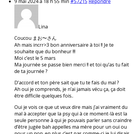
9 mai 2024 à 18 h 55 min
#57215
Répondre
Lina
Coucou まお〜さん
Ah mais incrr>3 bon anniversaire à toi !! Je te
souhaite que du bonheur !!!
Moi c’est le 5 mars
Ma journée se passe bien merci !! et toi qu’as tu fait
de ta journée ?
D’accord et ton père sait que tu te fais du mal ?
Ah oui je comprends, je n’ai jamais vécu ça, ça doit
être difficile quelques fois..
Oui je vois ce que ut veux dire mais j’ai vraiment du
mal à accepter que la psy qui à ce moment-là est la
seule personne à qui je pouvais parler sans craindre
d’être jugée bah appelles ma mère pour un oui ou
pour un non. en plus c’est pas comme-ci je lui disais