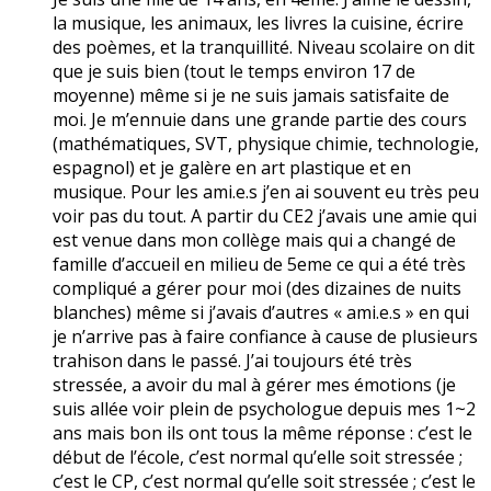
la musique, les animaux, les livres la cuisine, écrire
des poèmes, et la tranquillité. Niveau scolaire on dit
que je suis bien (tout le temps environ 17 de
moyenne) même si je ne suis jamais satisfaite de
moi. Je m’ennuie dans une grande partie des cours
(mathématiques, SVT, physique chimie, technologie,
espagnol) et je galère en art plastique et en
musique. Pour les ami.e.s j’en ai souvent eu très peu
voir pas du tout. A partir du CE2 j’avais une amie qui
est venue dans mon collège mais qui a changé de
famille d’accueil en milieu de 5eme ce qui a été très
compliqué a gérer pour moi (des dizaines de nuits
blanches) même si j’avais d’autres « ami.e.s » en qui
je n’arrive pas à faire confiance à cause de plusieurs
trahison dans le passé. J’ai toujours été très
stressée, a avoir du mal à gérer mes émotions (je
suis allée voir plein de psychologue depuis mes 1~2
ans mais bon ils ont tous la même réponse : c’est le
début de l’école, c’est normal qu’elle soit stressée ;
c’est le CP, c’est normal qu’elle soit stressée ; c’est le