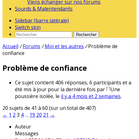
Viens échanger sur nos forums
Sourds & Malentendants
Sidebar (barre latérale)
Switch skin
Rechercher
Accueil
/
Forums
/
Moi et les autres
/
Problème de
confiance
Problème de confiance
Ce sujet contient 406 réponses, 6 participants et a
été mis à jour pour la dernière fois par
Une
poussière isolée
, le
il y a 4 mois et 2 semaines
.
20 sujets de 41 à 60 (sur un total de 407)
←
1
2
3
4
…
19
20
21
→
Auteur
Messages