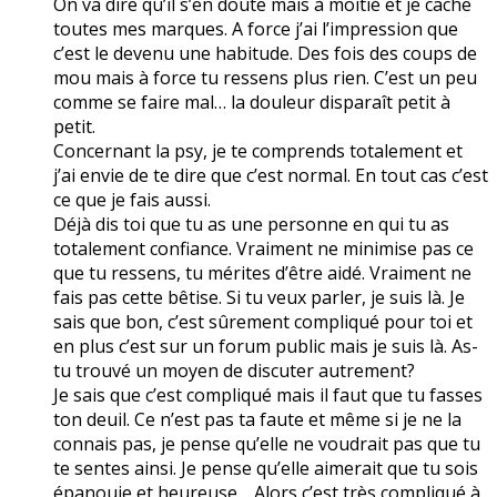
On va dire qu’il s’en doute mais à moitié et je cache
toutes mes marques. A force j’ai l’impression que
c’est le devenu une habitude. Des fois des coups de
mou mais à force tu ressens plus rien. C’est un peu
comme se faire mal… la douleur disparaît petit à
petit.
Concernant la psy, je te comprends totalement et
j’ai envie de te dire que c’est normal. En tout cas c’est
ce que je fais aussi.
Déjà dis toi que tu as une personne en qui tu as
totalement confiance. Vraiment ne minimise pas ce
que tu ressens, tu mérites d’être aidé. Vraiment ne
fais pas cette bêtise. Si tu veux parler, je suis là. Je
sais que bon, c’est sûrement compliqué pour toi et
en plus c’est sur un forum public mais je suis là. As-
tu trouvé un moyen de discuter autrement?
Je sais que c’est compliqué mais il faut que tu fasses
ton deuil. Ce n’est pas ta faute et même si je ne la
connais pas, je pense qu’elle ne voudrait pas que tu
te sentes ainsi. Je pense qu’elle aimerait que tu sois
épanouie et heureuse… Alors c’est très compliqué à