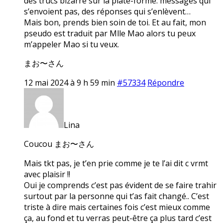
des trucs bizarre sur la plate-forme: messages qui
s’envoient pas, des réponses qui s’enlèvent…
Mais bon, prends bien soin de toi. Et au fait, mon
pseudo est traduit par Mlle Mao alors tu peux
m’appeler Mao si tu veux.
まお〜さん
12 mai 2024 à 9 h 59 min
#57334
Répondre
Lina
Coucou まお〜さん
Mais tkt pas, je t’en prie comme je te l’ai dit c vrmt
avec plaisir !!
Oui je comprends c’est pas évident de se faire trahir
surtout par la personne qui t’as fait changé.. C’est
triste à dire mais certaines fois c’est mieux comme
ça, au fond et tu verras peut-être ça plus tard c’est