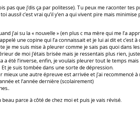
rois pas que j’dis ça par politesse). Tu peux me raconter tes
 à toi aussi! c’est vrai qu’il y’en a qui vivent pire mais minim
 quand j’ai su la « nouvelle » (en plus c ma mère qui me l’a ap
i appelé une copine qui l’a connaissait et je lui ai dit et c’est
 ma tête je me suis mise à pleurer comme je sais pas quoi dans 
érieur de moi j’étais brisée mais je ressentais plus rien, just
a été l’inverse, enfin, je voulais pleurer tout le temps mais l
. Et je suis tombée dans une sorte de dépression.
r mieux une autre épreuve est arrivée et j’ai recommencé à me
 année et l’année dernière (scolairement)
nes..
n beau parce à côté de chez moi et puis je vais révisé.