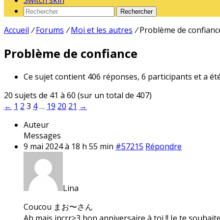
Switch skin
Rechercher
Accueil
/
Forums
/
Moi et les autres
/
Problème de confianc
Problème de confiance
Ce sujet contient 406 réponses, 6 participants et a ét
20 sujets de 41 à 60 (sur un total de 407)
←
1
2
3
4
…
19
20
21
→
Auteur
Messages
9 mai 2024 à 18 h 55 min
#57215
Répondre
Lina
Coucou まお〜さん
Ah mais incrr>3 bon anniversaire à toi !! Je te souhait