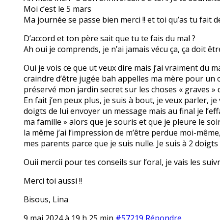
Moi c’est le 5 mars
Ma journée se passe bien merci !! et toi qu’as tu fait d
D’accord et ton père sait que tu te fais du mal ?
Ah oui je comprends, je n’ai jamais vécu ça, ça doit être 
Oui je vois ce que ut veux dire mais j’ai vraiment du 
craindre d’être jugée bah appelles ma mère pour un ou
préservé mon jardin secret sur les choses « graves » 
En fait j’en peux plus, je suis à bout, je veux parler, j
doigts de lui envoyer un message mais au final je l’eff
ma famille » alors que je souris et que je pleure le soi
la même j’ai l’impression de m’être perdue moi-même, j
mes parents parce que je suis nulle. Je suis à 2 doigts
Ouii mercii pour tes conseils sur l’oral, je vais les sui
Merci toi aussi !!
Bisous, Lina
9 mai 2024 à 19 h 25 min
#57219
Répondre