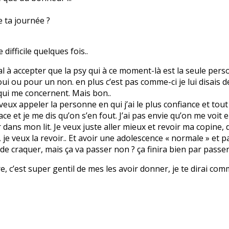
e ta journée ?
difficile quelques fois..
mal à accepter que la psy qui à ce moment-là est la seule pers
i ou pour un non. en plus c’est pas comme-ci je lui disais de
qui me concernent. Mais bon..
e veux appeler la personne en qui j’ai le plus confiance et tout 
ace et je me dis qu’on s’en fout. J’ai pas envie qu’on me voit
r dans mon lit. Je veux juste aller mieux et revoir ma copine, d
e veux la revoir.. Et avoir une adolescence « normale » et p
 de craquer, mais ça va passer non ? ça finira bien par passer.
vre, c’est super gentil de mes les avoir donner, je te dirai com