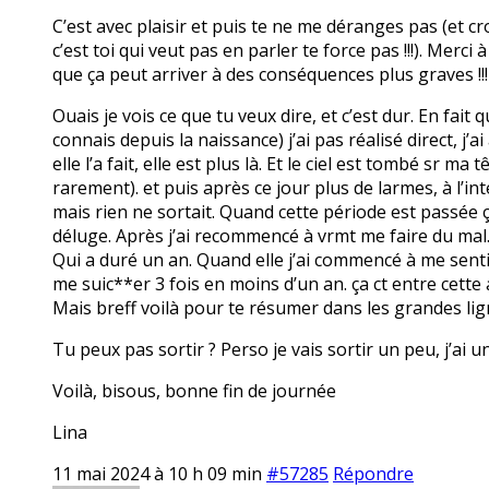
C’est avec plaisir et puis te ne me déranges pas (et c
c’est toi qui veut pas en parler te force pas !!!). Merci
que ça peut arriver à des conséquences plus graves !!!
Ouais je vois ce que tu veux dire, et c’est dur. En fait
connais depuis la naissance) j’ai pas réalisé direct, j’a
elle l’a fait, elle est plus là. Et le ciel est tombé sr
rarement). et puis après ce jour plus de larmes, à l’int
mais rien ne sortait. Quand cette période est passée ça 
déluge. Après j’ai recommencé à vrmt me faire du mal
Qui a duré un an. Quand elle j’ai commencé à me senti
me suic**er 3 fois en moins d’un an. ça ct entre cette
Mais breff voilà pour te résumer dans les grandes lig
Tu peux pas sortir ? Perso je vais sortir un peu, j’ai u
Voilà, bisous, bonne fin de journée
Lina
11 mai 2024 à 10 h 09 min
#57285
Répondre