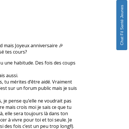
Chat Fil Santé Jeunes
rd mais Joyeux anniversaire 🎉
ssé tes cours?
enu une habitude. Des fois des coups
is aussi.
, tu mérites d’être aidé. Vraiment
c’est sur un forum public mais je suis
s, je pense qu’elle ne voudrait pas
re mais crois moi je sais ce que tu
à, elle sera toujours là dans ton
r à vivre pour toi et toi seule. Je
des fois c’est un peu trop long!!).