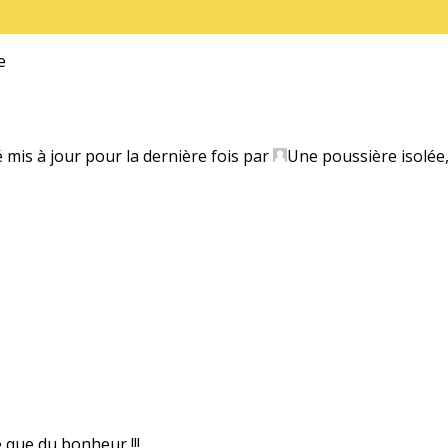
e
é mis à jour pour la dernière fois par
Une poussière isolée
e que du bonheur !!!