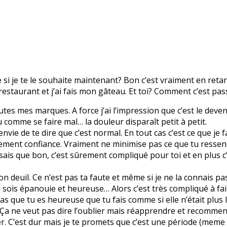
e si je te le souhaite maintenant? Bon c’est vraiment en reta
u restaurant et j’ai fais mon gâteau. Et toi? Comment c’est pa
toutes mes marques. A force j’ai l’impression que c’est le dev
 comme se faire mal… la douleur disparaît petit à petit.
vie de te dire que c’est normal. En tout cas c’est ce que je fa
lement confiance. Vraiment ne minimise pas ce que tu ressens
 Je sais que bon, c’est sûrement compliqué pour toi et en plus 
ton deuil. Ce n’est pas ta faute et même si je ne la connais pa
u sois épanouie et heureuse… Alors c’est très compliqué à fai
as que tu es heureuse que tu fais comme si elle n’était plus l
 Ça ne veut pas dire l’oublier mais réapprendre et recommence
 C’est dur mais je te promets que c’est une période (meme si 