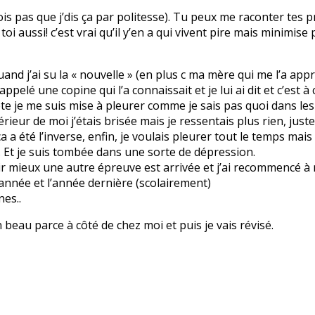
rois pas que j’dis ça par politesse). Tu peux me raconter tes
 à toi aussi! c’est vrai qu’il y’en a qui vivent pire mais minim
 quand j’ai su la « nouvelle » (en plus c ma mère qui me l’a ap
i appelé une copine qui l’a connaissait et je lui ai dit et c’est
 ma tête je me suis mise à pleurer comme je sais pas quoi dans 
érieur de moi j’étais brisée mais je ressentais plus rien, just
a été l’inverse, enfin, je voulais pleurer tout le temps mais l
. Et je suis tombée dans une sorte de dépression.
r mieux une autre épreuve est arrivée et j’ai recommencé à me
 année et l’année dernière (scolairement)
nes..
n beau parce à côté de chez moi et puis je vais révisé.