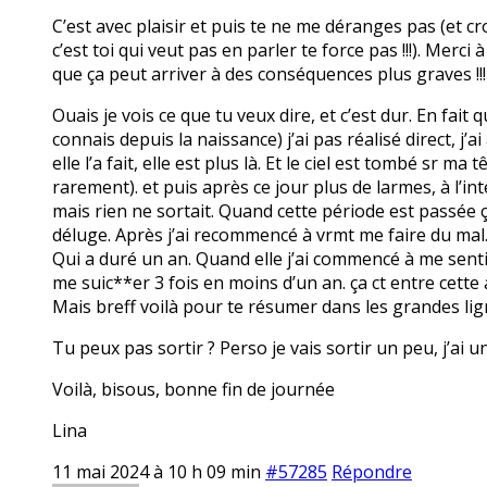
C’est avec plaisir et puis te ne me déranges pas (et c
c’est toi qui veut pas en parler te force pas !!!). Merci
que ça peut arriver à des conséquences plus graves !!!
Ouais je vois ce que tu veux dire, et c’est dur. En fait
connais depuis la naissance) j’ai pas réalisé direct, j’a
elle l’a fait, elle est plus là. Et le ciel est tombé sr
rarement). et puis après ce jour plus de larmes, à l’int
mais rien ne sortait. Quand cette période est passée ça 
déluge. Après j’ai recommencé à vrmt me faire du mal
Qui a duré un an. Quand elle j’ai commencé à me senti
me suic**er 3 fois en moins d’un an. ça ct entre cette
Mais breff voilà pour te résumer dans les grandes lig
Tu peux pas sortir ? Perso je vais sortir un peu, j’ai u
Voilà, bisous, bonne fin de journée
Lina
11 mai 2024 à 10 h 09 min
#57285
Répondre