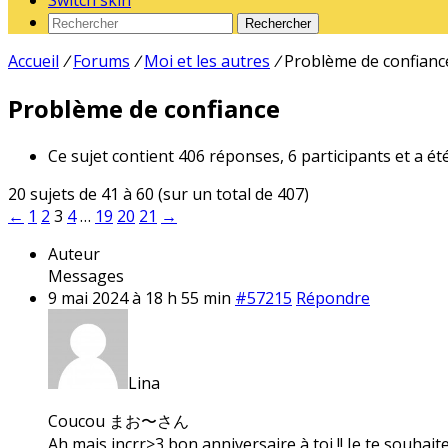
Switch skin
Rechercher
Accueil
/
Forums
/
Moi et les autres
/
Problème de confianc
Problème de confiance
Ce sujet contient 406 réponses, 6 participants et a ét
20 sujets de 41 à 60 (sur un total de 407)
←
1
2
3
4
…
19
20
21
→
Auteur
Messages
9 mai 2024 à 18 h 55 min
#57215
Répondre
Lina
Coucou まお〜さん
Ah mais incrr>3 bon anniversaire à toi !! Je te souhait