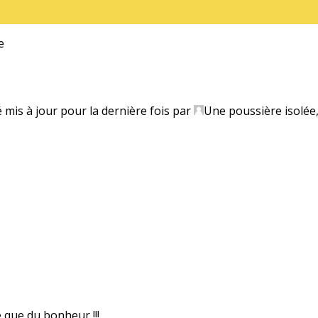
e
é mis à jour pour la dernière fois par
Une poussière isolée
e que du bonheur !!!