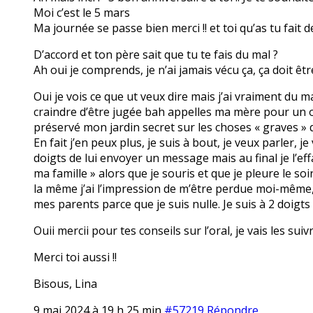
Moi c’est le 5 mars
Ma journée se passe bien merci !! et toi qu’as tu fait d
D’accord et ton père sait que tu te fais du mal ?
Ah oui je comprends, je n’ai jamais vécu ça, ça doit être 
Oui je vois ce que ut veux dire mais j’ai vraiment du 
craindre d’être jugée bah appelles ma mère pour un ou
préservé mon jardin secret sur les choses « graves » 
En fait j’en peux plus, je suis à bout, je veux parler, j
doigts de lui envoyer un message mais au final je l’eff
ma famille » alors que je souris et que je pleure le soi
la même j’ai l’impression de m’être perdue moi-même, j
mes parents parce que je suis nulle. Je suis à 2 doigts
Ouii mercii pour tes conseils sur l’oral, je vais les sui
Merci toi aussi !!
Bisous, Lina
9 mai 2024 à 19 h 25 min
#57219
Répondre