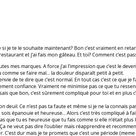
e si je te le souhaite maintenant? Bon c’est vraiment en reta
u restaurant et j’ai fais mon gâteau. Et toi? Comment c’est pa
toutes mes marques. A force j’ai l’impression que c’est le dev
 comme se faire mal… la douleur disparaît petit à petit.
vie de te dire que c’est normal. En tout cas c’est ce que je fa
lement confiance. Vraiment ne minimise pas ce que tu ressens
 Je sais que bon, c’est sûrement compliqué pour toi et en plus 
ton deuil. Ce n’est pas ta faute et même si je ne la connais pa
u sois épanouie et heureuse… Alors c’est très compliqué à fai
as que tu es heureuse que tu fais comme si elle n’était plus l
 Ça ne veut pas dire l’oublier mais réapprendre et recommence
 C’est dur mais je te promets que c’est une période (meme si 