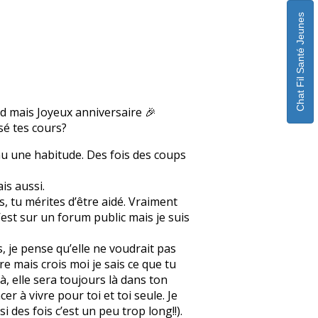
Chat Fil Santé Jeunes
rd mais Joyeux anniversaire 🎉
ssé tes cours?
enu une habitude. Des fois des coups
is aussi.
, tu mérites d’être aidé. Vraiment
c’est sur un forum public mais je suis
s, je pense qu’elle ne voudrait pas
re mais crois moi je sais ce que tu
à, elle sera toujours là dans ton
r à vivre pour toi et toi seule. Je
des fois c’est un peu trop long!!).