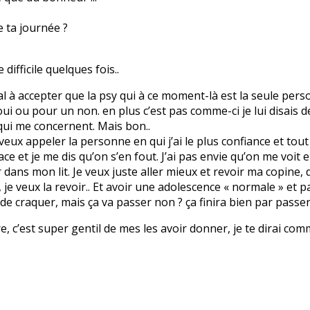
e ta journée ?
difficile quelques fois..
mal à accepter que la psy qui à ce moment-là est la seule pers
i ou pour un non. en plus c’est pas comme-ci je lui disais de
qui me concernent. Mais bon..
e veux appeler la personne en qui j’ai le plus confiance et tout 
ace et je me dis qu’on s’en fout. J’ai pas envie qu’on me voit
r dans mon lit. Je veux juste aller mieux et revoir ma copine, d
e veux la revoir.. Et avoir une adolescence « normale » et p
 de craquer, mais ça va passer non ? ça finira bien par passer.
vre, c’est super gentil de mes les avoir donner, je te dirai com