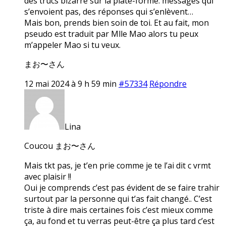
des trucs bizarre sur la plate-forme: messages qui
s’envoient pas, des réponses qui s’enlèvent…
Mais bon, prends bien soin de toi. Et au fait, mon
pseudo est traduit par Mlle Mao alors tu peux
m’appeler Mao si tu veux.
まお〜さん
12 mai 2024 à 9 h 59 min
#57334
Répondre
Lina
Coucou まお〜さん
Mais tkt pas, je t’en prie comme je te l’ai dit c vrmt
avec plaisir !!
Oui je comprends c’est pas évident de se faire trahir
surtout par la personne qui t’as fait changé.. C’est
triste à dire mais certaines fois c’est mieux comme
ça, au fond et tu verras peut-être ça plus tard c’est