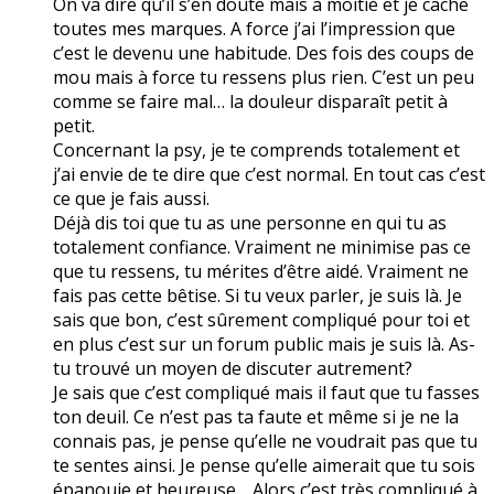
On va dire qu’il s’en doute mais à moitié et je cache
toutes mes marques. A force j’ai l’impression que
c’est le devenu une habitude. Des fois des coups de
mou mais à force tu ressens plus rien. C’est un peu
comme se faire mal… la douleur disparaît petit à
petit.
Concernant la psy, je te comprends totalement et
j’ai envie de te dire que c’est normal. En tout cas c’est
ce que je fais aussi.
Déjà dis toi que tu as une personne en qui tu as
totalement confiance. Vraiment ne minimise pas ce
que tu ressens, tu mérites d’être aidé. Vraiment ne
fais pas cette bêtise. Si tu veux parler, je suis là. Je
sais que bon, c’est sûrement compliqué pour toi et
en plus c’est sur un forum public mais je suis là. As-
tu trouvé un moyen de discuter autrement?
Je sais que c’est compliqué mais il faut que tu fasses
ton deuil. Ce n’est pas ta faute et même si je ne la
connais pas, je pense qu’elle ne voudrait pas que tu
te sentes ainsi. Je pense qu’elle aimerait que tu sois
épanouie et heureuse… Alors c’est très compliqué à