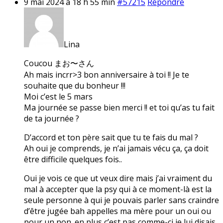
9 mai 2024 à 18 h 55 min
#57215
Répondre
Lina
Coucou まお〜さん
Ah mais incrr>3 bon anniversaire à toi !! Je te
souhaite que du bonheur !!!
Moi c’est le 5 mars
Ma journée se passe bien merci !! et toi qu’as tu fait
de ta journée ?
D’accord et ton père sait que tu te fais du mal ?
Ah oui je comprends, je n’ai jamais vécu ça, ça doit
être difficile quelques fois..
Oui je vois ce que ut veux dire mais j’ai vraiment du
mal à accepter que la psy qui à ce moment-là est la
seule personne à qui je pouvais parler sans craindre
d’être jugée bah appelles ma mère pour un oui ou
pour un non. en plus c’est pas comme-ci je lui disais