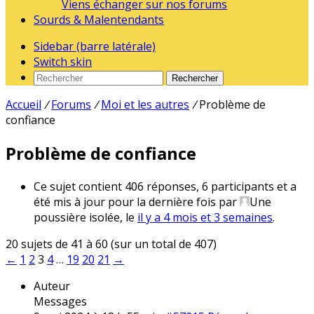
Viens échanger sur nos forums
Sourds & Malentendants
Sidebar (barre latérale)
Switch skin
Rechercher
Accueil
/
Forums
/
Moi et les autres
/
Problème de
confiance
Problème de confiance
Ce sujet contient 406 réponses, 6 participants et a
été mis à jour pour la dernière fois par
Une
poussière isolée
, le
il y a 4 mois et 3 semaines
.
20 sujets de 41 à 60 (sur un total de 407)
←
1
2
3
4
…
19
20
21
→
Auteur
Messages