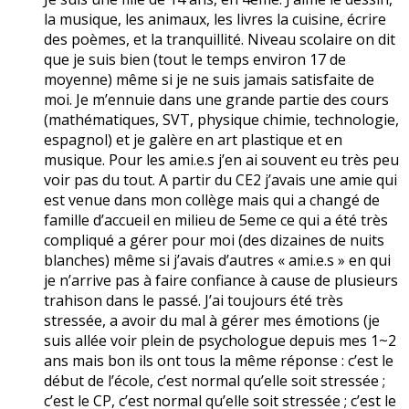
la musique, les animaux, les livres la cuisine, écrire
des poèmes, et la tranquillité. Niveau scolaire on dit
que je suis bien (tout le temps environ 17 de
moyenne) même si je ne suis jamais satisfaite de
moi. Je m’ennuie dans une grande partie des cours
(mathématiques, SVT, physique chimie, technologie,
espagnol) et je galère en art plastique et en
musique. Pour les ami.e.s j’en ai souvent eu très peu
voir pas du tout. A partir du CE2 j’avais une amie qui
est venue dans mon collège mais qui a changé de
famille d’accueil en milieu de 5eme ce qui a été très
compliqué a gérer pour moi (des dizaines de nuits
blanches) même si j’avais d’autres « ami.e.s » en qui
je n’arrive pas à faire confiance à cause de plusieurs
trahison dans le passé. J’ai toujours été très
stressée, a avoir du mal à gérer mes émotions (je
suis allée voir plein de psychologue depuis mes 1~2
ans mais bon ils ont tous la même réponse : c’est le
début de l’école, c’est normal qu’elle soit stressée ;
c’est le CP, c’est normal qu’elle soit stressée ; c’est le