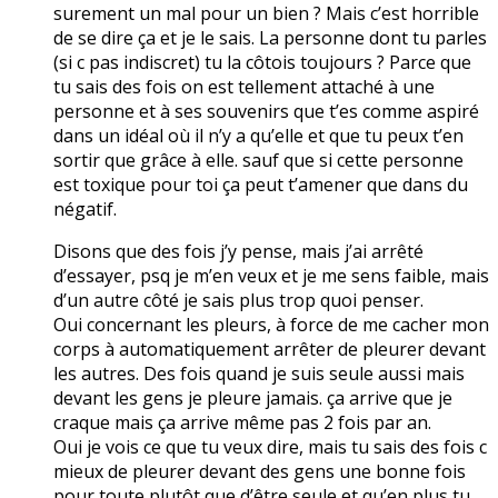
surement un mal pour un bien ? Mais c’est horrible
de se dire ça et je le sais. La personne dont tu parles
(si c pas indiscret) tu la côtois toujours ? Parce que
tu sais des fois on est tellement attaché à une
personne et à ses souvenirs que t’es comme aspiré
dans un idéal où il n’y a qu’elle et que tu peux t’en
sortir que grâce à elle. sauf que si cette personne
est toxique pour toi ça peut t’amener que dans du
négatif.
Disons que des fois j’y pense, mais j’ai arrêté
d’essayer, psq je m’en veux et je me sens faible, mais
d’un autre côté je sais plus trop quoi penser.
Oui concernant les pleurs, à force de me cacher mon
corps à automatiquement arrêter de pleurer devant
les autres. Des fois quand je suis seule aussi mais
devant les gens je pleure jamais. ça arrive que je
craque mais ça arrive même pas 2 fois par an.
Oui je vois ce que tu veux dire, mais tu sais des fois c
mieux de pleurer devant des gens une bonne fois
pour toute plutôt que d’être seule et qu’en plus tu