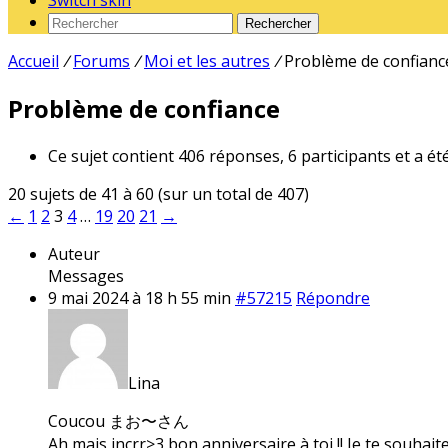
Switch skin
Rechercher
Accueil
/
Forums
/
Moi et les autres
/
Problème de confianc
Problème de confiance
Ce sujet contient 406 réponses, 6 participants et a ét
20 sujets de 41 à 60 (sur un total de 407)
←
1
2
3
4
…
19
20
21
→
Auteur
Messages
9 mai 2024 à 18 h 55 min
#57215
Répondre
Lina
Coucou まお〜さん
Ah mais incrr>3 bon anniversaire à toi !! Je te souhait