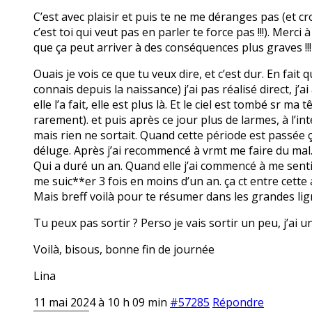
C’est avec plaisir et puis te ne me déranges pas (et c
c’est toi qui veut pas en parler te force pas !!!). Merci
que ça peut arriver à des conséquences plus graves !!!
Ouais je vois ce que tu veux dire, et c’est dur. En fait
connais depuis la naissance) j’ai pas réalisé direct, j’a
elle l’a fait, elle est plus là. Et le ciel est tombé sr
rarement). et puis après ce jour plus de larmes, à l’int
mais rien ne sortait. Quand cette période est passée ça 
déluge. Après j’ai recommencé à vrmt me faire du mal
Qui a duré un an. Quand elle j’ai commencé à me senti
me suic**er 3 fois en moins d’un an. ça ct entre cette
Mais breff voilà pour te résumer dans les grandes lig
Tu peux pas sortir ? Perso je vais sortir un peu, j’ai u
Voilà, bisous, bonne fin de journée
Lina
11 mai 2024 à 10 h 09 min
#57285
Répondre