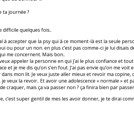
e ta journée ?
difficile quelques fois..
mal à accepter que la psy qui à ce moment-là est la seule pers
i ou pour un non. en plus c’est pas comme-ci je lui disais de
qui me concernent. Mais bon..
e veux appeler la personne en qui j’ai le plus confiance et tout 
ace et je me dis qu’on s’en fout. J’ai pas envie qu’on me voit
r dans mon lit. Je veux juste aller mieux et revoir ma copine, d
e veux la revoir.. Et avoir une adolescence « normale » et p
 de craquer, mais ça va passer non ? ça finira bien par passer.
vre, c’est super gentil de mes les avoir donner, je te dirai com