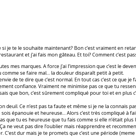
e si je te le souhaite maintenant? Bon c’est vraiment en reta
u restaurant et j’ai fais mon gâteau. Et toi? Comment c’est pa
toutes mes marques. A force j’ai l’impression que c’est le dev
 comme se faire mal… la douleur disparaît petit à petit.
vie de te dire que c’est normal. En tout cas c’est ce que je fa
lement confiance. Vraiment ne minimise pas ce que tu ressens
 Je sais que bon, c’est sûrement compliqué pour toi et en plus 
ton deuil. Ce n’est pas ta faute et même si je ne la connais pa
u sois épanouie et heureuse… Alors c’est très compliqué à fai
as que tu es heureuse que tu fais comme si elle n’était plus l
 Ça ne veut pas dire l’oublier mais réapprendre et recommence
 C’est dur mais je te promets que c’est une période (meme si 