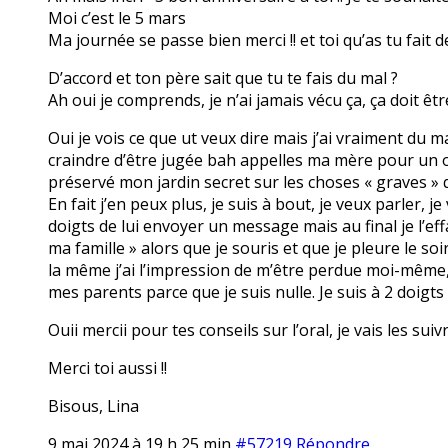
Moi c’est le 5 mars
Ma journée se passe bien merci !! et toi qu’as tu fait d
D’accord et ton père sait que tu te fais du mal ?
Ah oui je comprends, je n’ai jamais vécu ça, ça doit être 
Oui je vois ce que ut veux dire mais j’ai vraiment du 
craindre d’être jugée bah appelles ma mère pour un ou
préservé mon jardin secret sur les choses « graves » 
En fait j’en peux plus, je suis à bout, je veux parler, j
doigts de lui envoyer un message mais au final je l’eff
ma famille » alors que je souris et que je pleure le soi
la même j’ai l’impression de m’être perdue moi-même, j
mes parents parce que je suis nulle. Je suis à 2 doigts
Ouii mercii pour tes conseils sur l’oral, je vais les sui
Merci toi aussi !!
Bisous, Lina
9 mai 2024 à 19 h 25 min
#57219
Répondre