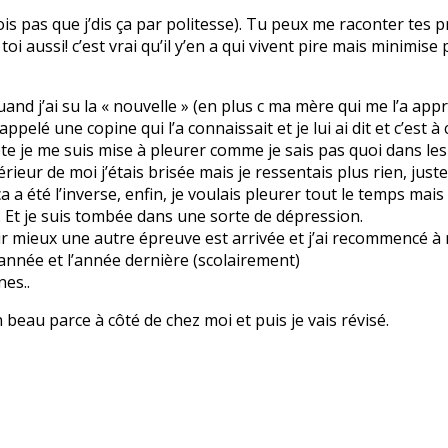
rois pas que j’dis ça par politesse). Tu peux me raconter tes
 à toi aussi! c’est vrai qu’il y’en a qui vivent pire mais minim
 quand j’ai su la « nouvelle » (en plus c ma mère qui me l’a ap
i appelé une copine qui l’a connaissait et je lui ai dit et c’est
 ma tête je me suis mise à pleurer comme je sais pas quoi dans 
érieur de moi j’étais brisée mais je ressentais plus rien, just
a été l’inverse, enfin, je voulais pleurer tout le temps mais l
. Et je suis tombée dans une sorte de dépression.
r mieux une autre épreuve est arrivée et j’ai recommencé à me
 année et l’année dernière (scolairement)
nes..
n beau parce à côté de chez moi et puis je vais révisé.