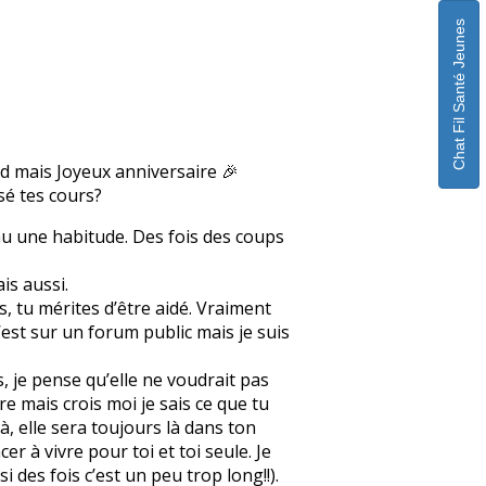
Chat Fil Santé Jeunes
rd mais Joyeux anniversaire 🎉
ssé tes cours?
enu une habitude. Des fois des coups
is aussi.
, tu mérites d’être aidé. Vraiment
c’est sur un forum public mais je suis
s, je pense qu’elle ne voudrait pas
re mais crois moi je sais ce que tu
à, elle sera toujours là dans ton
r à vivre pour toi et toi seule. Je
des fois c’est un peu trop long!!).