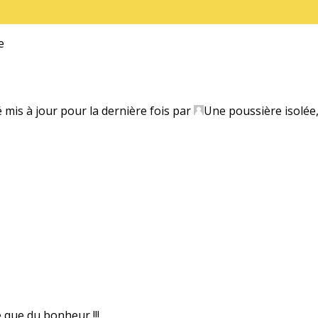
e
é mis à jour pour la dernière fois par
Une poussière isolée
e que du bonheur !!!