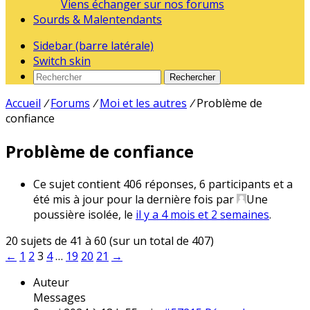
Viens échanger sur nos forums
Sourds & Malentendants
Sidebar (barre latérale)
Switch skin
Rechercher
Accueil
/
Forums
/
Moi et les autres
/
Problème de
confiance
Problème de confiance
Ce sujet contient 406 réponses, 6 participants et a
été mis à jour pour la dernière fois par
Une
poussière isolée
, le
il y a 4 mois et 2 semaines
.
20 sujets de 41 à 60 (sur un total de 407)
←
1
2
3
4
…
19
20
21
→
Auteur
Messages