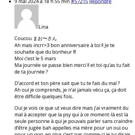
9 mai 2024 à 18 h 55 min
#57215
Répondre
Lina
Coucou まお〜さん
Ah mais incrr>3 bon anniversaire à toi !! Je te
souhaite que du bonheur !!!
Moi c’est le 5 mars
Ma journée se passe bien merci !! et toi qu’as tu fait
de ta journée ?
D’accord et ton père sait que tu te fais du mal ?
Ah oui je comprends, je n’ai jamais vécu ça, ça doit
être difficile quelques fois..
Oui je vois ce que ut veux dire mais j’ai vraiment du
mal à accepter que la psy qui à ce moment-là est la
seule personne à qui je pouvais parler sans craindre
d’être jugée bah appelles ma mère pour un oui ou
pour un non. en plus c’est pas comme-ci je lui disais