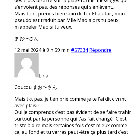
des trucs bizarre sur la plate-forme: messages qui
s’envoient pas, des réponses qui s’enlèvent…
Mais bon, prends bien soin de toi. Et au fait, mon
pseudo est traduit par Mlle Mao alors tu peux
m’appeler Mao si tu veux.
まお〜さん
12 mai 2024 à 9 h 59 min
#57334
Répondre
Lina
Coucou まお〜さん
Mais tkt pas, je t’en prie comme je te l’ai dit c vrmt
avec plaisir !!
Oui je comprends c’est pas évident de se faire trahir
surtout par la personne qui t’as fait changé.. C’est
triste à dire mais certaines fois c’est mieux comme
ça, au fond et tu verras peut-être ça plus tard c’est