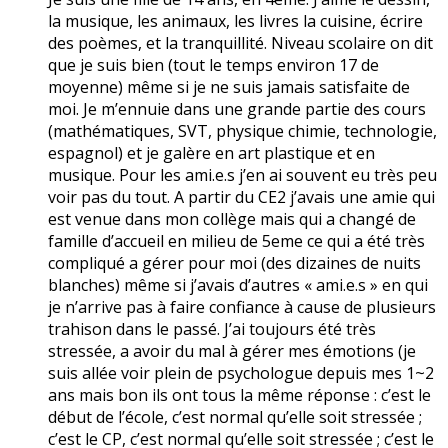
la musique, les animaux, les livres la cuisine, écrire
des poèmes, et la tranquillité. Niveau scolaire on dit
que je suis bien (tout le temps environ 17 de
moyenne) même si je ne suis jamais satisfaite de
moi. Je m’ennuie dans une grande partie des cours
(mathématiques, SVT, physique chimie, technologie,
espagnol) et je galère en art plastique et en
musique. Pour les ami.e.s j’en ai souvent eu très peu
voir pas du tout. A partir du CE2 j’avais une amie qui
est venue dans mon collège mais qui a changé de
famille d’accueil en milieu de 5eme ce qui a été très
compliqué a gérer pour moi (des dizaines de nuits
blanches) même si j’avais d’autres « ami.e.s » en qui
je n’arrive pas à faire confiance à cause de plusieurs
trahison dans le passé. J’ai toujours été très
stressée, a avoir du mal à gérer mes émotions (je
suis allée voir plein de psychologue depuis mes 1~2
ans mais bon ils ont tous la même réponse : c’est le
début de l’école, c’est normal qu’elle soit stressée ;
c’est le CP, c’est normal qu’elle soit stressée ; c’est le