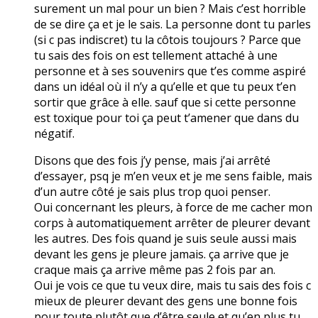
surement un mal pour un bien ? Mais c’est horrible
de se dire ça et je le sais. La personne dont tu parles
(si c pas indiscret) tu la côtois toujours ? Parce que
tu sais des fois on est tellement attaché à une
personne et à ses souvenirs que t’es comme aspiré
dans un idéal où il n’y a qu’elle et que tu peux t’en
sortir que grâce à elle. sauf que si cette personne
est toxique pour toi ça peut t’amener que dans du
négatif.
Disons que des fois j’y pense, mais j’ai arrêté
d’essayer, psq je m’en veux et je me sens faible, mais
d’un autre côté je sais plus trop quoi penser.
Oui concernant les pleurs, à force de me cacher mon
corps à automatiquement arrêter de pleurer devant
les autres. Des fois quand je suis seule aussi mais
devant les gens je pleure jamais. ça arrive que je
craque mais ça arrive même pas 2 fois par an.
Oui je vois ce que tu veux dire, mais tu sais des fois c
mieux de pleurer devant des gens une bonne fois
pour toute plutôt que d’être seule et qu’en plus tu