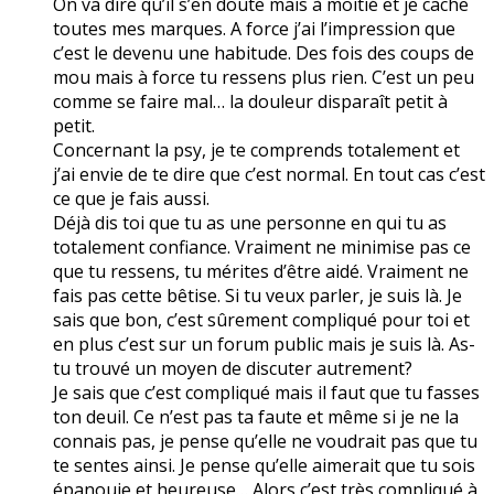
On va dire qu’il s’en doute mais à moitié et je cache
toutes mes marques. A force j’ai l’impression que
c’est le devenu une habitude. Des fois des coups de
mou mais à force tu ressens plus rien. C’est un peu
comme se faire mal… la douleur disparaît petit à
petit.
Concernant la psy, je te comprends totalement et
j’ai envie de te dire que c’est normal. En tout cas c’est
ce que je fais aussi.
Déjà dis toi que tu as une personne en qui tu as
totalement confiance. Vraiment ne minimise pas ce
que tu ressens, tu mérites d’être aidé. Vraiment ne
fais pas cette bêtise. Si tu veux parler, je suis là. Je
sais que bon, c’est sûrement compliqué pour toi et
en plus c’est sur un forum public mais je suis là. As-
tu trouvé un moyen de discuter autrement?
Je sais que c’est compliqué mais il faut que tu fasses
ton deuil. Ce n’est pas ta faute et même si je ne la
connais pas, je pense qu’elle ne voudrait pas que tu
te sentes ainsi. Je pense qu’elle aimerait que tu sois
épanouie et heureuse… Alors c’est très compliqué à