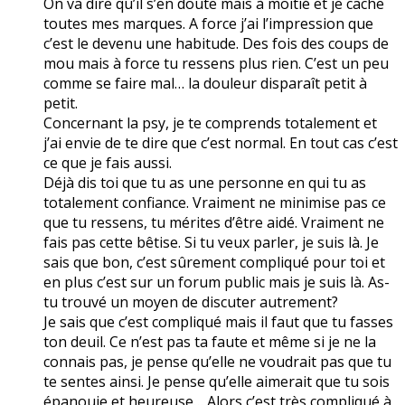
On va dire qu’il s’en doute mais à moitié et je cache
toutes mes marques. A force j’ai l’impression que
c’est le devenu une habitude. Des fois des coups de
mou mais à force tu ressens plus rien. C’est un peu
comme se faire mal… la douleur disparaît petit à
petit.
Concernant la psy, je te comprends totalement et
j’ai envie de te dire que c’est normal. En tout cas c’est
ce que je fais aussi.
Déjà dis toi que tu as une personne en qui tu as
totalement confiance. Vraiment ne minimise pas ce
que tu ressens, tu mérites d’être aidé. Vraiment ne
fais pas cette bêtise. Si tu veux parler, je suis là. Je
sais que bon, c’est sûrement compliqué pour toi et
en plus c’est sur un forum public mais je suis là. As-
tu trouvé un moyen de discuter autrement?
Je sais que c’est compliqué mais il faut que tu fasses
ton deuil. Ce n’est pas ta faute et même si je ne la
connais pas, je pense qu’elle ne voudrait pas que tu
te sentes ainsi. Je pense qu’elle aimerait que tu sois
épanouie et heureuse… Alors c’est très compliqué à