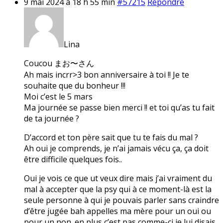
9 mai 2024 à 18 h 55 min
#57215
Répondre
Lina
Coucou まお〜さん
Ah mais incrr>3 bon anniversaire à toi !! Je te
souhaite que du bonheur !!!
Moi c’est le 5 mars
Ma journée se passe bien merci !! et toi qu’as tu fait
de ta journée ?
D’accord et ton père sait que tu te fais du mal ?
Ah oui je comprends, je n’ai jamais vécu ça, ça doit
être difficile quelques fois..
Oui je vois ce que ut veux dire mais j’ai vraiment du
mal à accepter que la psy qui à ce moment-là est la
seule personne à qui je pouvais parler sans craindre
d’être jugée bah appelles ma mère pour un oui ou
pour un non. en plus c’est pas comme-ci je lui disais