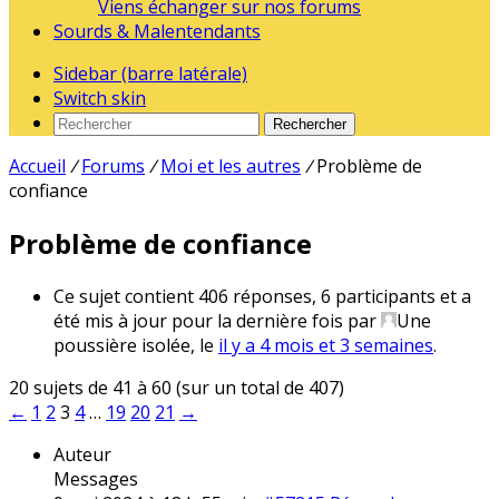
Viens échanger sur nos forums
Sourds & Malentendants
Sidebar (barre latérale)
Switch skin
Rechercher
Accueil
/
Forums
/
Moi et les autres
/
Problème de
confiance
Problème de confiance
Ce sujet contient 406 réponses, 6 participants et a
été mis à jour pour la dernière fois par
Une
poussière isolée
, le
il y a 4 mois et 3 semaines
.
20 sujets de 41 à 60 (sur un total de 407)
←
1
2
3
4
…
19
20
21
→
Auteur
Messages