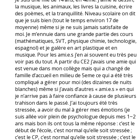
la musique, les animaux, les livres la cuisine, écrire
des poèmes, et la tranquillité. Niveau scolaire on dit
que je suis bien (tout le temps environ 17 de
moyenne) même si je ne suis jamais satisfaite de
moi. Je m’ennuie dans une grande partie des cours
(mathématiques, SVT, physique chimie, technologie,
espagnol) et je galère en art plastique et en
musique. Pour les ami.e.s j’en ai souvent eu très peu
voir pas du tout. A partir du CE2 j’avais une amie qui
est venue dans mon collège mais qui a changé de
famille d’accueil en milieu de 5eme ce qui a été très
compliqué a gérer pour moi (des dizaines de nuits
blanches) même si j’avais d’autres « ami.e.s » en qui
je n’arrive pas à faire confiance à cause de plusieurs
trahison dans le passé. J’ai toujours été très
stressée, a avoir du mal à gérer mes émotions (je
suis allée voir plein de psychologue depuis mes 1~2
ans mais bon ils ont tous la même réponse : c’est le
début de l’école, c’est normal qu’elle soit stressée ;
c’est le CP, c’est normal qu’elle soit stressée ; c’est le