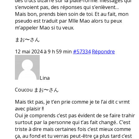
des trucs bizarre sur la plate-forme: messages qui
s’envoient pas, des réponses qui s’enlèvent…
Mais bon, prends bien soin de toi. Et au fait, mon
pseudo est traduit par Mlle Mao alors tu peux
m’appeler Mao si tu veux.
まお〜さん
12 mai 2024 à 9 h 59 min
#57334
Répondre
Lina
Coucou まお〜さん
Mais tkt pas, je t’en prie comme je te l’ai dit c vrmt
avec plaisir !!
Oui je comprends c’est pas évident de se faire trahir
surtout par la personne qui t’as fait changé.. C’est
triste à dire mais certaines fois c’est mieux comme
ça, au fond et tu verras peut-être ça plus tard c’est