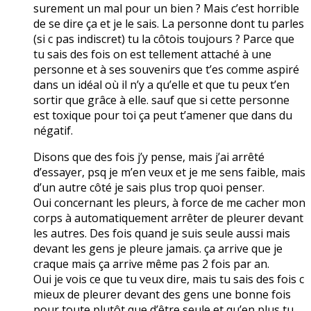
surement un mal pour un bien ? Mais c’est horrible
de se dire ça et je le sais. La personne dont tu parles
(si c pas indiscret) tu la côtois toujours ? Parce que
tu sais des fois on est tellement attaché à une
personne et à ses souvenirs que t’es comme aspiré
dans un idéal où il n’y a qu’elle et que tu peux t’en
sortir que grâce à elle. sauf que si cette personne
est toxique pour toi ça peut t’amener que dans du
négatif.
Disons que des fois j’y pense, mais j’ai arrêté
d’essayer, psq je m’en veux et je me sens faible, mais
d’un autre côté je sais plus trop quoi penser.
Oui concernant les pleurs, à force de me cacher mon
corps à automatiquement arrêter de pleurer devant
les autres. Des fois quand je suis seule aussi mais
devant les gens je pleure jamais. ça arrive que je
craque mais ça arrive même pas 2 fois par an.
Oui je vois ce que tu veux dire, mais tu sais des fois c
mieux de pleurer devant des gens une bonne fois
pour toute plutôt que d’être seule et qu’en plus tu