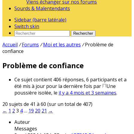
Viens échanger sur nos forums
Sourds & Malentendants
Sidebar (barre latérale)
Switch skin
Rechercher
Accueil
/
Forums
/
Moi et les autres
/
Problème de
confiance
Problème de confiance
Ce sujet contient 406 réponses, 6 participants et a
été mis à jour pour la dernière fois par
Une
poussière isolée
, le
il y a 4 mois et 3 semaines
.
20 sujets de 41 à 60 (sur un total de 407)
←
1
2
3
4
…
19
20
21
→
Auteur
Messages