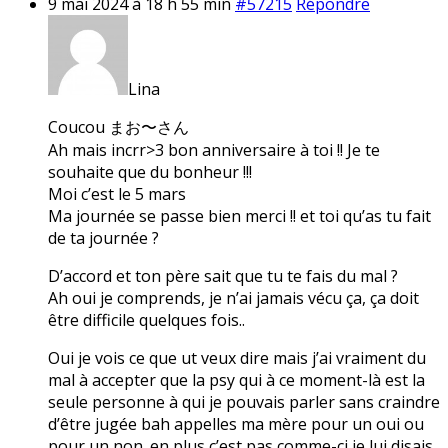
9 mai 2024 à 18 h 55 min
#57215
Répondre
Lina
Coucou まお〜さん
Ah mais incrr>3 bon anniversaire à toi !! Je te
souhaite que du bonheur !!!
Moi c’est le 5 mars
Ma journée se passe bien merci !! et toi qu’as tu fait
de ta journée ?
D’accord et ton père sait que tu te fais du mal ?
Ah oui je comprends, je n’ai jamais vécu ça, ça doit
être difficile quelques fois..
Oui je vois ce que ut veux dire mais j’ai vraiment du
mal à accepter que la psy qui à ce moment-là est la
seule personne à qui je pouvais parler sans craindre
d’être jugée bah appelles ma mère pour un oui ou
pour un non. en plus c’est pas comme-ci je lui disais