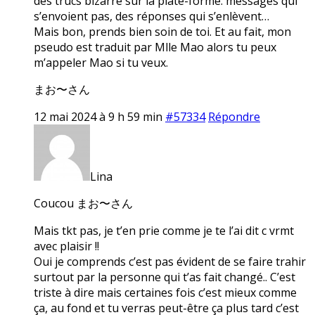
des trucs bizarre sur la plate-forme: messages qui
s’envoient pas, des réponses qui s’enlèvent…
Mais bon, prends bien soin de toi. Et au fait, mon
pseudo est traduit par Mlle Mao alors tu peux
m’appeler Mao si tu veux.
まお〜さん
12 mai 2024 à 9 h 59 min
#57334
Répondre
Lina
Coucou まお〜さん
Mais tkt pas, je t’en prie comme je te l’ai dit c vrmt
avec plaisir !!
Oui je comprends c’est pas évident de se faire trahir
surtout par la personne qui t’as fait changé.. C’est
triste à dire mais certaines fois c’est mieux comme
ça, au fond et tu verras peut-être ça plus tard c’est