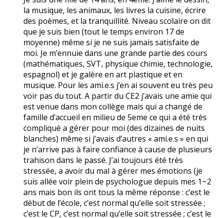
la musique, les animaux, les livres la cuisine, écrire
des poèmes, et la tranquillité. Niveau scolaire on dit
que je suis bien (tout le temps environ 17 de
moyenne) même si je ne suis jamais satisfaite de
moi. Je m’ennuie dans une grande partie des cours
(mathématiques, SVT, physique chimie, technologie,
espagnol) et je galère en art plastique et en
musique. Pour les ami.e.s j’en ai souvent eu très peu
voir pas du tout. A partir du CE2 j’avais une amie qui
est venue dans mon collège mais qui a changé de
famille d’accueil en milieu de 5eme ce qui a été très
compliqué a gérer pour moi (des dizaines de nuits
blanches) même si j’avais d’autres « ami.e.s » en qui
je n’arrive pas à faire confiance à cause de plusieurs
trahison dans le passé. J’ai toujours été très
stressée, a avoir du mal à gérer mes émotions (je
suis allée voir plein de psychologue depuis mes 1~2
ans mais bon ils ont tous la même réponse : c’est le
début de l’école, c’est normal qu’elle soit stressée ;
c’est le CP, c’est normal qu’elle soit stressée ; c’est le