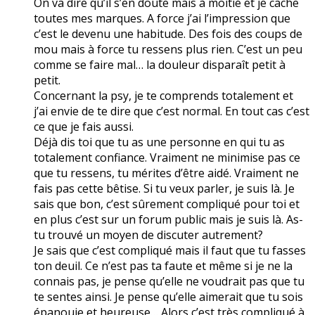
On va dire qu’il s’en doute mais à moitié et je cache
toutes mes marques. A force j’ai l’impression que
c’est le devenu une habitude. Des fois des coups de
mou mais à force tu ressens plus rien. C’est un peu
comme se faire mal… la douleur disparaît petit à
petit.
Concernant la psy, je te comprends totalement et
j’ai envie de te dire que c’est normal. En tout cas c’est
ce que je fais aussi.
Déjà dis toi que tu as une personne en qui tu as
totalement confiance. Vraiment ne minimise pas ce
que tu ressens, tu mérites d’être aidé. Vraiment ne
fais pas cette bêtise. Si tu veux parler, je suis là. Je
sais que bon, c’est sûrement compliqué pour toi et
en plus c’est sur un forum public mais je suis là. As-
tu trouvé un moyen de discuter autrement?
Je sais que c’est compliqué mais il faut que tu fasses
ton deuil. Ce n’est pas ta faute et même si je ne la
connais pas, je pense qu’elle ne voudrait pas que tu
te sentes ainsi. Je pense qu’elle aimerait que tu sois
épanouie et heureuse… Alors c’est très compliqué à