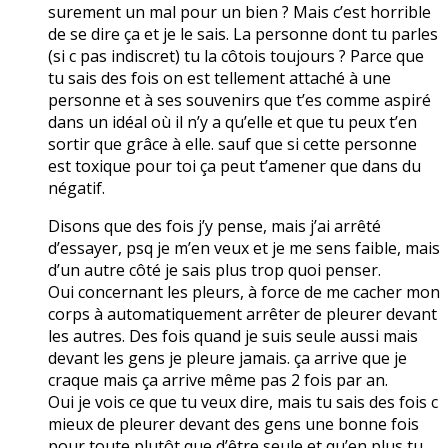
surement un mal pour un bien ? Mais c’est horrible
de se dire ça et je le sais. La personne dont tu parles
(si c pas indiscret) tu la côtois toujours ? Parce que
tu sais des fois on est tellement attaché à une
personne et à ses souvenirs que t’es comme aspiré
dans un idéal où il n’y a qu’elle et que tu peux t’en
sortir que grâce à elle. sauf que si cette personne
est toxique pour toi ça peut t’amener que dans du
négatif.
Disons que des fois j’y pense, mais j’ai arrêté
d’essayer, psq je m’en veux et je me sens faible, mais
d’un autre côté je sais plus trop quoi penser.
Oui concernant les pleurs, à force de me cacher mon
corps à automatiquement arrêter de pleurer devant
les autres. Des fois quand je suis seule aussi mais
devant les gens je pleure jamais. ça arrive que je
craque mais ça arrive même pas 2 fois par an.
Oui je vois ce que tu veux dire, mais tu sais des fois c
mieux de pleurer devant des gens une bonne fois
pour toute plutôt que d’être seule et qu’en plus tu