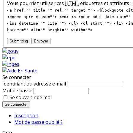
Vous pourriez utiliser ces
HTML
étiquettes et attributs :
<a href="" title="" rel="" target=""> <blockquote cit
<code> <pre class=""> <em> <strong> <del datetime="" 
<ins datetime="" cite=""> <ul> <ol start=""> <li> <im
border="" alt="" height="" width="">
Submitting
Envoyer
Se connecter
Identifiant ou adresse e-mail
Mot de passe
Se souvenir de moi
Se connecter
Inscription
Mot de passe oublié ?