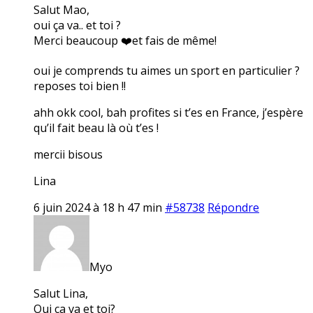
Salut Mao,
oui ça va.. et toi ?
Merci beaucoup ❤️et fais de même!
oui je comprends tu aimes un sport en particulier ?
reposes toi bien !!
ahh okk cool, bah profites si t’es en France, j’espère
qu’il fait beau là où t’es !
mercii bisous
Lina
6 juin 2024 à 18 h 47 min
#58738
Répondre
Myo
Salut Lina,
Oui ça va et toi?