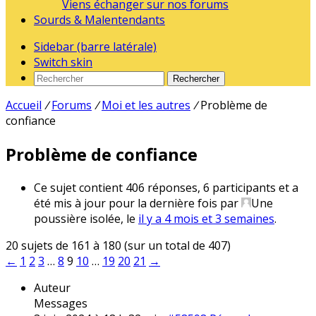
Viens échanger sur nos forums
Sourds & Malentendants
Sidebar (barre latérale)
Switch skin
Rechercher
Accueil
/
Forums
/
Moi et les autres
/
Problème de
confiance
Problème de confiance
Ce sujet contient 406 réponses, 6 participants et a
été mis à jour pour la dernière fois par
Une
poussière isolée
, le
il y a 4 mois et 3 semaines
.
20 sujets de 161 à 180 (sur un total de 407)
←
1
2
3
…
8
9
10
…
19
20
21
→
Auteur
Messages