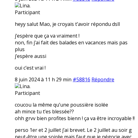
Lina.
Participant
heyy salut Mao, je croyais t’avoir répondu dsll
j’espère que ça va vraiment !
non, fin j’ai fait des balades en vacances mais pas
plus
j’espère aussi
oui c’est vrai !
8 juin 2024 à 11 h 29 min
#58816
Répondre
Lina.
Participant
coucou la même qu’une poussière isolée
ah mince tu t’es blessée??
ohh grvv bien profites bienn ! ça va être incroyable !!
perso 1er et 2 juillet j’ai brevet. Le 2 juillet au soir g
peut-être une soirée mais faut que je négocie avec