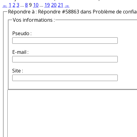
←
1
2
3
…
8
9
10
…
19
20
21
→
Répondre à : Répondre #58863 dans Problème de confi
Vos informations :
Pseudo :
E-mail :
Site :