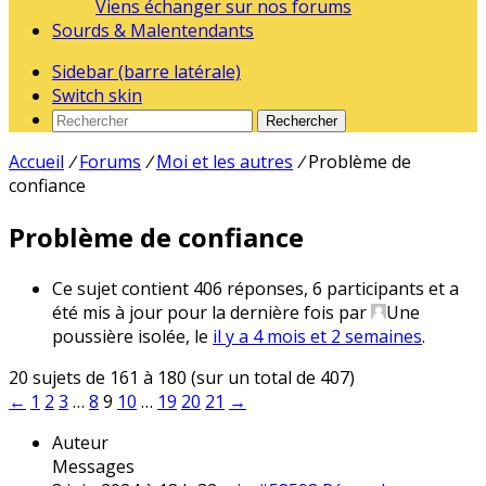
Viens échanger sur nos forums
Sourds & Malentendants
Sidebar (barre latérale)
Switch skin
Rechercher
Accueil
/
Forums
/
Moi et les autres
/
Problème de
confiance
Problème de confiance
Ce sujet contient 406 réponses, 6 participants et a
été mis à jour pour la dernière fois par
Une
poussière isolée
, le
il y a 4 mois et 2 semaines
.
20 sujets de 161 à 180 (sur un total de 407)
←
1
2
3
…
8
9
10
…
19
20
21
→
Auteur
Messages