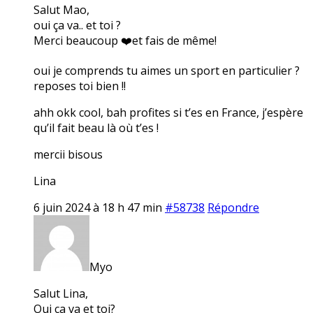
Salut Mao,
oui ça va.. et toi ?
Merci beaucoup ❤️et fais de même!
oui je comprends tu aimes un sport en particulier ?
reposes toi bien !!
ahh okk cool, bah profites si t’es en France, j’espère
qu’il fait beau là où t’es !
mercii bisous
Lina
6 juin 2024 à 18 h 47 min
#58738
Répondre
Myo
Salut Lina,
Oui ça va et toi?