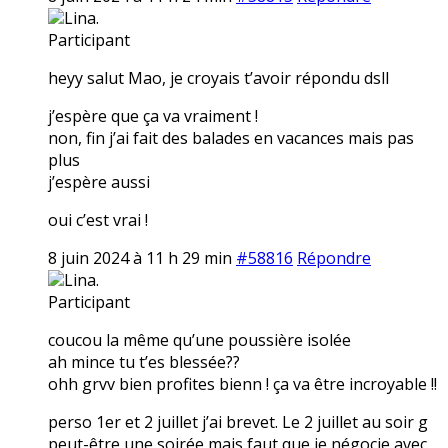
Lina.
Participant
heyy salut Mao, je croyais t’avoir répondu dsll
j’espère que ça va vraiment !
non, fin j’ai fait des balades en vacances mais pas
plus
j’espère aussi
oui c’est vrai !
8 juin 2024 à 11 h 29 min
#58816
Répondre
Lina.
Participant
coucou la même qu’une poussière isolée
ah mince tu t’es blessée??
ohh grvv bien profites bienn ! ça va être incroyable !!
perso 1er et 2 juillet j’ai brevet. Le 2 juillet au soir g
peut-être une soirée mais faut que je négocie avec