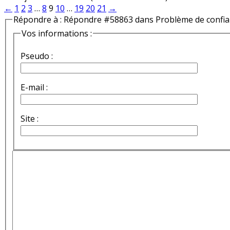
←
1
2
3
…
8
9
10
…
19
20
21
→
Répondre à : Répondre #58863 dans Problème de confi
Vos informations :
Pseudo :
E-mail :
Site :