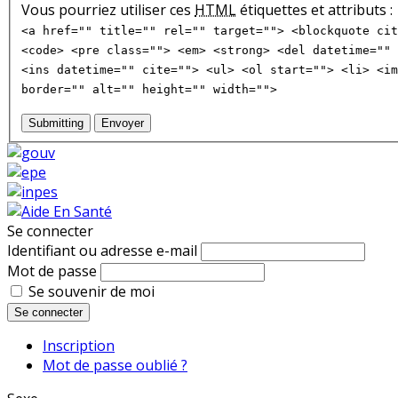
Vous pourriez utiliser ces
HTML
étiquettes et attributs :
<a href="" title="" rel="" target=""> <blockquote cit
<code> <pre class=""> <em> <strong> <del datetime="" 
<ins datetime="" cite=""> <ul> <ol start=""> <li> <im
border="" alt="" height="" width="">
Submitting
Envoyer
Se connecter
Identifiant ou adresse e-mail
Mot de passe
Se souvenir de moi
Se connecter
Inscription
Mot de passe oublié ?