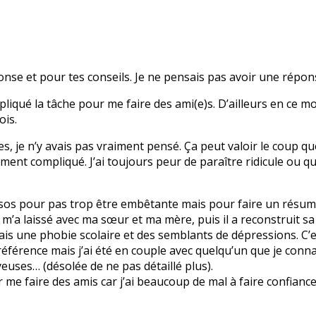
onse et pour tes conseils. Je ne pensais pas avoir une répo
iqué la tâche pour me faire des ami(e)s. D’ailleurs en ce mo
ois.
s, je n’y avais pas vraiment pensé. Ça peut valoir le coup que
ment compliqué. J’ai toujours peur de paraître ridicule ou qu
sos pour pas trop être embêtante mais pour faire un résumé
t m’a laissé avec ma sœur et ma mère, puis il a reconstruit s
’ai fais une phobie scolaire et des semblants de dépressions. C
 référence mais j’ai été en couple avec quelqu’un que je conna
euses… (désolée de ne pas détaillé plus).
r me faire des amis car j’ai beaucoup de mal à faire confianc