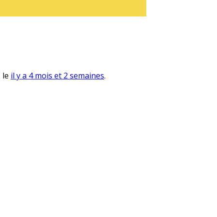
, le
il y a 4 mois et 2 semaines
.