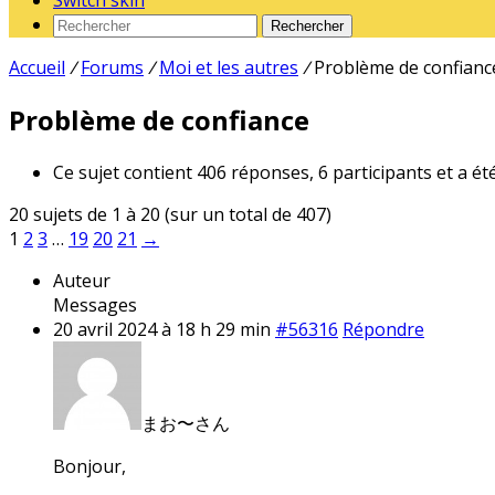
Switch skin
Rechercher
Accueil
/
Forums
/
Moi et les autres
/
Problème de confianc
Problème de confiance
Ce sujet contient 406 réponses, 6 participants et a ét
20 sujets de 1 à 20 (sur un total de 407)
1
2
3
…
19
20
21
→
Auteur
Messages
20 avril 2024 à 18 h 29 min
#56316
Répondre
まお〜さん
Bonjour,