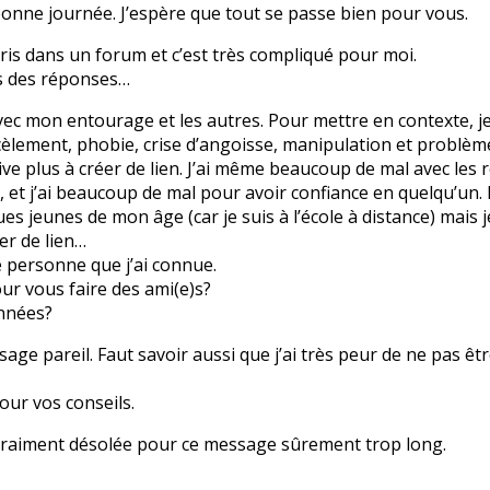
bonne journée. J’espère que tout se passe bien pour vous.
écris dans un forum et c’est très compliqué pour moi.
is des réponses…
avec mon entourage et les autres. Pour mettre en contexte, je 
cèlement, phobie, crise d’angoisse, manipulation et problèm
ive plus à créer de lien. J’ai même beaucoup de mal avec les r
e, et j’ai beaucoup de mal pour avoir confiance en quelqu’un
s jeunes de mon âge (car je suis à l’école à distance) mais j
er de lien…
e personne que j’ai connue.
ur vous faire des ami(e)s?
nnées?
sage pareil. Faut savoir aussi que j’ai très peur de ne pas êt
our vos conseils.
s vraiment désolée pour ce message sûrement trop long.