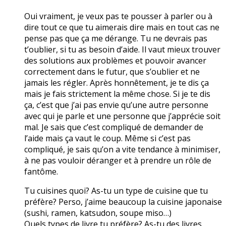
Oui vraiment, je veux pas te pousser à parler ou à
dire tout ce que tu aimerais dire mais en tout cas ne
pense pas que ça me dérange. Tu ne devrais pas
t’oublier, si tu as besoin d’aide. Il vaut mieux trouver
des solutions aux problèmes et pouvoir avancer
correctement dans le futur, que s’oublier et ne
jamais les régler. Après honnêtement, je te dis ça
mais je fais strictement la même chose. Si je te dis
ça, c’est que j’ai pas envie qu’une autre personne
avec qui je parle et une personne que j’apprécie soit
mal. Je sais que c’est compliqué de demander de
l’aide mais ça vaut le coup. Même si c’est pas
compliqué, je sais qu’on a vite tendance à minimiser,
à ne pas vouloir déranger et à prendre un rôle de
fantôme.
Tu cuisines quoi? As-tu un type de cuisine que tu
préfère? Perso, j’aime beaucoup la cuisine japonaise
(sushi, ramen, katsudon, soupe miso…)
Quels types de livre tu préfère? As-tu des livres