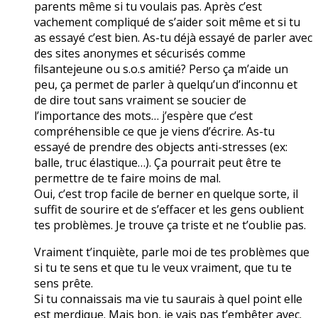
parents même si tu voulais pas. Après c’est
vachement compliqué de s’aider soit même et si tu
as essayé c’est bien. As-tu déjà essayé de parler avec
des sites anonymes et sécurisés comme
filsantejeune ou s.o.s amitié? Perso ça m’aide un
peu, ça permet de parler à quelqu’un d’inconnu et
de dire tout sans vraiment se soucier de
l’importance des mots… j’espère que c’est
compréhensible ce que je viens d’écrire. As-tu
essayé de prendre des objects anti-stresses (ex:
balle, truc élastique…). Ça pourrait peut être te
permettre de te faire moins de mal.
Oui, c’est trop facile de berner en quelque sorte, il
suffit de sourire et de s’effacer et les gens oublient
tes problèmes. Je trouve ça triste et ne t’oublie pas.
Vraiment t’inquiète, parle moi de tes problèmes que
si tu te sens et que tu le veux vraiment, que tu te
sens prête.
Si tu connaissais ma vie tu saurais à quel point elle
est merdique. Mais bon, je vais pas t’embêter avec.