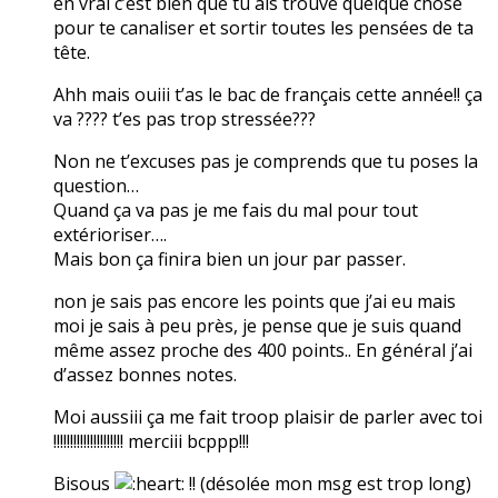
en vrai c’est bien que tu ais trouvé quelque chose
pour te canaliser et sortir toutes les pensées de ta
tête.
Ahh mais ouiii t’as le bac de français cette année!! ça
va ???? t’es pas trop stressée???
Non ne t’excuses pas je comprends que tu poses la
question…
Quand ça va pas je me fais du mal pour tout
extérioriser….
Mais bon ça finira bien un jour par passer.
non je sais pas encore les points que j’ai eu mais
moi je sais à peu près, je pense que je suis quand
même assez proche des 400 points.. En général j’ai
d’assez bonnes notes.
Moi aussiii ça me fait troop plaisir de parler avec toi
!!!!!!!!!!!!!!!!!!!!! merciii bcppp!!!
Bisous
!! (désolée mon msg est trop long)