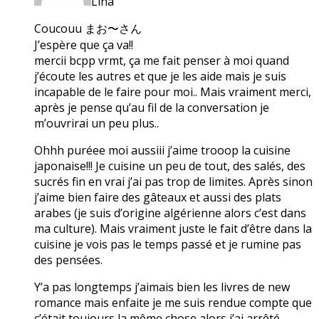
Lina
Coucouu まお〜さん
J’espère que ça va!!
mercii bcpp vrmt, ça me fait penser à moi quand
j’écoute les autres et que je les aide mais je suis
incapable de le faire pour moi.. Mais vraiment merci,
après je pense qu’au fil de la conversation je
m’ouvrirai un peu plus..
Ohhh puréee moi aussiii j’aime trooop la cuisine
japonaise!!! Je cuisine un peu de tout, des salés, des
sucrés fin en vrai j’ai pas trop de limites. Après sinon
j’aime bien faire des gâteaux et aussi des plats
arabes (je suis d’origine algérienne alors c’est dans
ma culture). Mais vraiment juste le fait d’être dans la
cuisine je vois pas le temps passé et je rumine pas
des pensées.
Y’a pas longtemps j’aimais bien les livres de new
romance mais enfaite je me suis rendue compte que
c’était toujours la même chose alors j’ai arrêté.