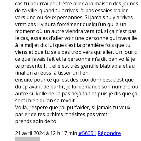
cas tu pourrai peut-être aller à la maison des jeunes
de ta ville. quand tu arrives là-bas essaies d’aller
vers une ou deux personnes. Si jamais tu y arrives
vrmt pas il y aura forcément quelqu’un qui à un
moment où un autre viendra vers toi. si ça n’est pas
le cas, essaies d’aller voir une personne qui travaille
à la mdj et dis lui que c’est la première fois que tu
viens et que tu sais pas trop vers qui aller. Un jour c
ce que j’avais fait et la personne m’a dit bah voilà je
te présente F…, elle est très gentille blablabla et au
final on a réussi à tisser un lien.
ensuite pour ce qui est des coordonnées, c’est que
du cp avant de partir, je lui demande son numéro ou
autre si il/elle ne l’a pas déjà fait et puis je dis que ça
serai bien qu’on se revoit.
Voilà, j’espère que j’ai pu t’aider, si jamais tu veux
parler de tes prblms n’hésites pas vrmt !!
prends soin de toi
21 avril 2024 à 12 h 17 min
#56351
Répondre