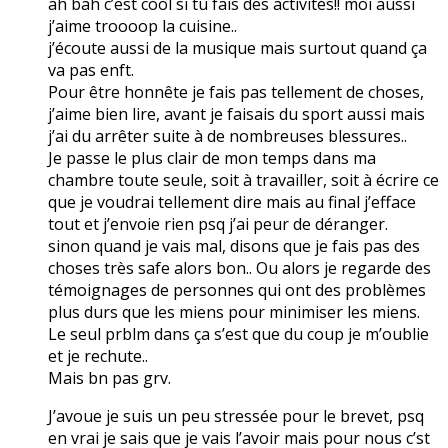
ah bah c’est cool si tu fais des activités!! moi aussi
j’aime troooop la cuisine..
j’écoute aussi de la musique mais surtout quand ça
va pas enft.
Pour être honnête je fais pas tellement de choses,
j’aime bien lire, avant je faisais du sport aussi mais
j’ai du arrêter suite à de nombreuses blessures..
Je passe le plus clair de mon temps dans ma
chambre toute seule, soit à travailler, soit à écrire ce
que je voudrai tellement dire mais au final j’efface
tout et j’envoie rien psq j’ai peur de déranger.
sinon quand je vais mal, disons que je fais pas des
choses très safe alors bon.. Ou alors je regarde des
témoignages de personnes qui ont des problèmes
plus durs que les miens pour minimiser les miens.
Le seul prblm dans ça s’est que du coup je m’oublie
et je rechute..
Mais bn pas grv.
J’avoue je suis un peu stressée pour le brevet, psq
en vrai je sais que je vais l’avoir mais pour nous c’st