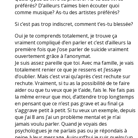
préférés? D’ailleurs t’aimes bien écouter quoi
comme musique? As-tu des artistes préférés?
Si c’est pas trop indiscret, comment t’es-tu blessée?
Oui je te comprends totalement, je trouve ça
vraiment compliqué d’en parler et c’est d’ailleurs la
première fois que j’ose parler de suicide vraiment
ouvertement grâce à l’anonymat.
Je suis assez pareille que toi. Avec ma famille, je vais
totalement renier ce que je ressens et j’essaye
d’oublier. Mais c’est vrai qu’après c’est rechute sur
rechute. Vraiment, si tu as la possibilité de te faire
aider ou que tu veux que je t’aide, fais le. Ne fais pas
la même erreur que moi, d’attendre trop longtemps
en pensant que ce n’est pas grave et au final ça
s’aggrave petit à petit. Si tu veux un exemple, depuis
que j’ai 8 ans j’ai un problème mental et je n’ai
jamais voulu parler. Quand je voyais des
psychologues je ne parlais pas ou je répondais à
peine à leur message. Aujourd’hui je suis quelqu’un