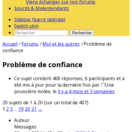
Viens échanger sur nos forums
Sourds & Malentendants
Sidebar (barre latérale)
Switch skin
Rechercher
Accueil
/
Forums
/
Moi et les autres
/
Problème de
confiance
Problème de confiance
Ce sujet contient 406 réponses, 6 participants et a
été mis à jour pour la dernière fois par
Une
poussière isolée
, le
il y a 4 mois et 3 semaines
.
20 sujets de 1 à 20 (sur un total de 407)
1
2
3
…
19
20
21
→
Auteur
Messages