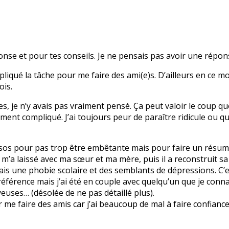
onse et pour tes conseils. Je ne pensais pas avoir une répo
iqué la tâche pour me faire des ami(e)s. D’ailleurs en ce mo
ois.
s, je n’y avais pas vraiment pensé. Ça peut valoir le coup que
ment compliqué. J’ai toujours peur de paraître ridicule ou qu
sos pour pas trop être embêtante mais pour faire un résumé
t m’a laissé avec ma sœur et ma mère, puis il a reconstruit s
’ai fais une phobie scolaire et des semblants de dépressions. C
 référence mais j’ai été en couple avec quelqu’un que je conna
euses… (désolée de ne pas détaillé plus).
r me faire des amis car j’ai beaucoup de mal à faire confianc