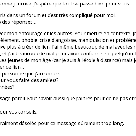
bonne journée. J’espère que tout se passe bien pour vous.
écris dans un forum et c’est très compliqué pour moi.
is des réponses…
avec mon entourage et les autres. Pour mettre en contexte, je 
cèlement, phobie, crise d’angoisse, manipulation et problèm
ive plus à créer de lien. J’ai même beaucoup de mal avec les r
e, et j’ai beaucoup de mal pour avoir confiance en quelqu’un
s jeunes de mon âge (car je suis à l’école à distance) mais j
er de lien…
e personne que j’ai connue.
ur vous faire des ami(e)s?
nnées?
sage pareil. Faut savoir aussi que j’ai très peur de ne pas êt
our vos conseils.
s vraiment désolée pour ce message sûrement trop long.