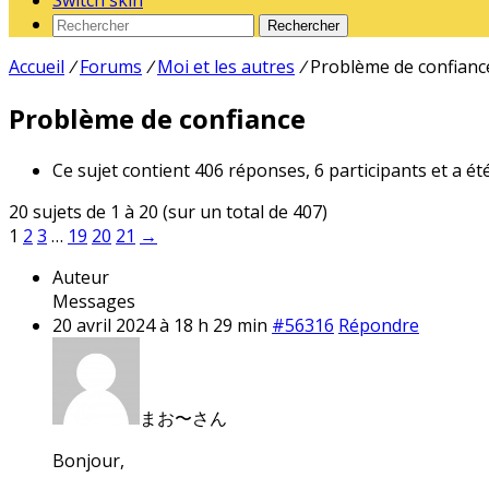
Switch skin
Rechercher
Accueil
/
Forums
/
Moi et les autres
/
Problème de confianc
Problème de confiance
Ce sujet contient 406 réponses, 6 participants et a ét
20 sujets de 1 à 20 (sur un total de 407)
1
2
3
…
19
20
21
→
Auteur
Messages
20 avril 2024 à 18 h 29 min
#56316
Répondre
まお〜さん
Bonjour,