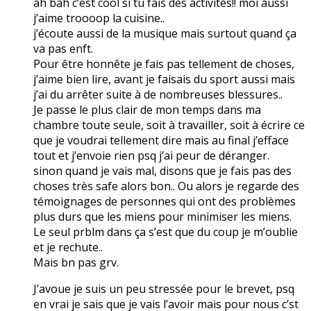
ah bah c’est cool si tu fais des activités!! moi aussi
j’aime troooop la cuisine..
j’écoute aussi de la musique mais surtout quand ça
va pas enft.
Pour être honnête je fais pas tellement de choses,
j’aime bien lire, avant je faisais du sport aussi mais
j’ai du arrêter suite à de nombreuses blessures..
Je passe le plus clair de mon temps dans ma
chambre toute seule, soit à travailler, soit à écrire ce
que je voudrai tellement dire mais au final j’efface
tout et j’envoie rien psq j’ai peur de déranger.
sinon quand je vais mal, disons que je fais pas des
choses très safe alors bon.. Ou alors je regarde des
témoignages de personnes qui ont des problèmes
plus durs que les miens pour minimiser les miens.
Le seul prblm dans ça s’est que du coup je m’oublie
et je rechute..
Mais bn pas grv.
J’avoue je suis un peu stressée pour le brevet, psq
en vrai je sais que je vais l’avoir mais pour nous c’st