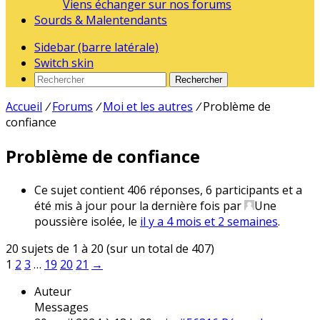
Viens échanger sur nos forums
Sourds & Malentendants
Sidebar (barre latérale)
Switch skin
Rechercher
Accueil
/
Forums
/
Moi et les autres
/
Problème de
confiance
Problème de confiance
Ce sujet contient 406 réponses, 6 participants et a
été mis à jour pour la dernière fois par
Une
poussière isolée
, le
il y a 4 mois et 2 semaines
.
20 sujets de 1 à 20 (sur un total de 407)
1
2
3
…
19
20
21
→
Auteur
Messages