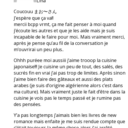
Lina
Coucouu まお〜さん
J’espère que ça va!!
mercii bcpp vrmt, ça me fait penser à moi quand
j’écoute les autres et que je les aide mais je suis
incapable de le faire pour moi.. Mais vraiment merci,
après je pense qu’au fil de la conversation je
m’ouvrirai un peu plus..
Ohhh puréee moi aussiii j’aime trooop la cuisine
japonaise!!! Je cuisine un peu de tout, des salés, des
sucrés fin en vrai j’ai pas trop de limites. Après sinon
j’aime bien faire des gâteaux et aussi des plats
arabes (je suis d’origine algérienne alors c’est dans
ma culture). Mais vraiment juste le fait d’être dans la
cuisine je vois pas le temps passé et je rumine pas
des pensées.
Y’a pas longtemps j’aimais bien les livres de new
romance mais enfaite je me suis rendue compte que
c’était toujours la même chose alors j’ai arrêté.