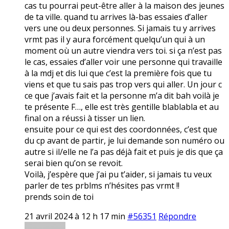
cas tu pourrai peut-être aller à la maison des jeunes
de ta ville. quand tu arrives là-bas essaies d’aller
vers une ou deux personnes. Si jamais tu y arrives
vrmt pas il y aura forcément quelqu’un qui à un
moment où un autre viendra vers toi. si ça n’est pas
le cas, essaies d’aller voir une personne qui travaille
à la mdj et dis lui que c’est la première fois que tu
viens et que tu sais pas trop vers qui aller. Un jour c
ce que j’avais fait et la personne m’a dit bah voilà je
te présente F…, elle est très gentille blablabla et au
final on a réussi à tisser un lien.
ensuite pour ce qui est des coordonnées, c’est que
du cp avant de partir, je lui demande son numéro ou
autre si il/elle ne l’a pas déjà fait et puis je dis que ça
serai bien qu’on se revoit.
Voilà, j’espère que j’ai pu t’aider, si jamais tu veux
parler de tes prblms n’hésites pas vrmt !!
prends soin de toi
21 avril 2024 à 12 h 17 min
#56351
Répondre