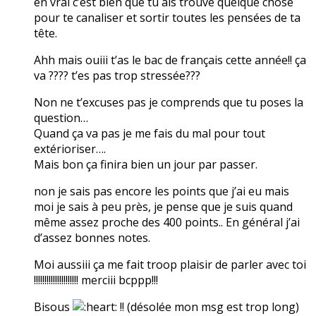
en vrai c’est bien que tu ais trouvé quelque chose
pour te canaliser et sortir toutes les pensées de ta
tête.
Ahh mais ouiii t’as le bac de français cette année!! ça
va ???? t’es pas trop stressée???
Non ne t’excuses pas je comprends que tu poses la
question…
Quand ça va pas je me fais du mal pour tout
extérioriser….
Mais bon ça finira bien un jour par passer.
non je sais pas encore les points que j’ai eu mais
moi je sais à peu près, je pense que je suis quand
même assez proche des 400 points.. En général j’ai
d’assez bonnes notes.
Moi aussiii ça me fait troop plaisir de parler avec toi
!!!!!!!!!!!!!!!!!!!!! merciii bcppp!!!
Bisous
!! (désolée mon msg est trop long)