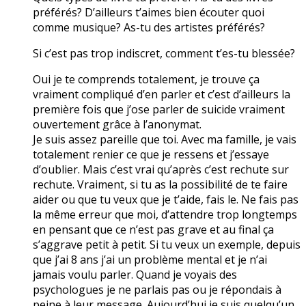
préférés? D’ailleurs t’aimes bien écouter quoi
comme musique? As-tu des artistes préférés?
Si c’est pas trop indiscret, comment t’es-tu blessée?
Oui je te comprends totalement, je trouve ça
vraiment compliqué d’en parler et c’est d’ailleurs la
première fois que j’ose parler de suicide vraiment
ouvertement grâce à l’anonymat.
Je suis assez pareille que toi. Avec ma famille, je vais
totalement renier ce que je ressens et j’essaye
d’oublier. Mais c’est vrai qu’après c’est rechute sur
rechute. Vraiment, si tu as la possibilité de te faire
aider ou que tu veux que je t’aide, fais le. Ne fais pas
la même erreur que moi, d’attendre trop longtemps
en pensant que ce n’est pas grave et au final ça
s’aggrave petit à petit. Si tu veux un exemple, depuis
que j’ai 8 ans j’ai un problème mental et je n’ai
jamais voulu parler. Quand je voyais des
psychologues je ne parlais pas ou je répondais à
peine à leur message. Aujourd’hui je suis quelqu’un