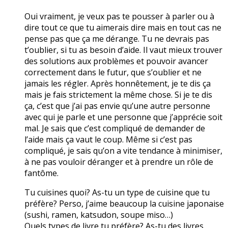
Oui vraiment, je veux pas te pousser à parler ou à
dire tout ce que tu aimerais dire mais en tout cas ne
pense pas que ça me dérange. Tu ne devrais pas
t’oublier, si tu as besoin d’aide. Il vaut mieux trouver
des solutions aux problèmes et pouvoir avancer
correctement dans le futur, que s’oublier et ne
jamais les régler. Après honnêtement, je te dis ça
mais je fais strictement la même chose. Si je te dis
ça, c’est que j’ai pas envie qu’une autre personne
avec qui je parle et une personne que j’apprécie soit
mal. Je sais que c’est compliqué de demander de
l’aide mais ça vaut le coup. Même si c’est pas
compliqué, je sais qu’on a vite tendance à minimiser,
à ne pas vouloir déranger et à prendre un rôle de
fantôme.
Tu cuisines quoi? As-tu un type de cuisine que tu
préfère? Perso, j’aime beaucoup la cuisine japonaise
(sushi, ramen, katsudon, soupe miso…)
Quels types de livre tu préfère? As-tu des livres