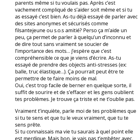
parents même si tu voulais pas. Après c’est
vachement compliqué de s’aider soit même et si tu
as essayé c’est bien. As-tu déjà essayé de parler avec
des sites anonymes et sécurisés comme
filsantejeune ou s.o.s amitié? Perso ça m’aide un
peu, ça permet de parler à quelqu’un d’inconnu et
de dire tout sans vraiment se soucier de
l’importance des mots… j’espère que c’est
compréhensible ce que je viens d’écrire. As-tu
essayé de prendre des objects anti-stresses (ex:
balle, truc élastique…). Ça pourrait peut être te
permettre de te faire moins de mal.
Oui, c’est trop facile de berner en quelque sorte, il
suffit de sourire et de s’effacer et les gens oublient
tes problèmes. Je trouve ça triste et ne t’oublie pas.
Vraiment t’inquiète, parle moi de tes problèmes que
si tu te sens et que tu le veux vraiment, que tu te
sens prête.
Si tu connaissais ma vie tu saurais à quel point elle
est merdique. Mais bon, je vais pas t’embêter avec.