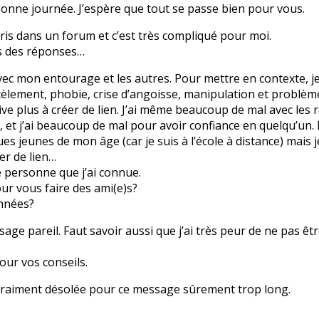
bonne journée. J’espère que tout se passe bien pour vous.
écris dans un forum et c’est très compliqué pour moi.
is des réponses…
avec mon entourage et les autres. Pour mettre en contexte, je 
cèlement, phobie, crise d’angoisse, manipulation et problèm
ive plus à créer de lien. J’ai même beaucoup de mal avec les r
e, et j’ai beaucoup de mal pour avoir confiance en quelqu’un
s jeunes de mon âge (car je suis à l’école à distance) mais j
er de lien…
e personne que j’ai connue.
ur vous faire des ami(e)s?
nnées?
sage pareil. Faut savoir aussi que j’ai très peur de ne pas êt
our vos conseils.
s vraiment désolée pour ce message sûrement trop long.