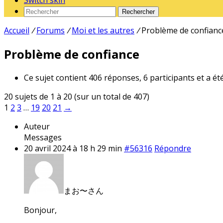
Switch skin
Rechercher
Accueil
/
Forums
/
Moi et les autres
/
Problème de confianc
Problème de confiance
Ce sujet contient 406 réponses, 6 participants et a ét
20 sujets de 1 à 20 (sur un total de 407)
1
2
3
…
19
20
21
→
Auteur
Messages
20 avril 2024 à 18 h 29 min
#56316
Répondre
まお〜さん
Bonjour,