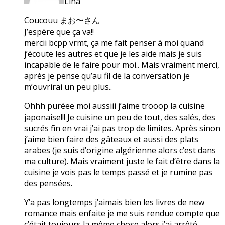
Lina
Coucouu まお〜さん
J’espère que ça va!!
mercii bcpp vrmt, ça me fait penser à moi quand
j’écoute les autres et que je les aide mais je suis
incapable de le faire pour moi.. Mais vraiment merci,
après je pense qu’au fil de la conversation je
m’ouvrirai un peu plus..
Ohhh puréee moi aussiii j’aime trooop la cuisine
japonaise!!! Je cuisine un peu de tout, des salés, des
sucrés fin en vrai j’ai pas trop de limites. Après sinon
j’aime bien faire des gâteaux et aussi des plats
arabes (je suis d’origine algérienne alors c’est dans
ma culture). Mais vraiment juste le fait d’être dans la
cuisine je vois pas le temps passé et je rumine pas
des pensées.
Y’a pas longtemps j’aimais bien les livres de new
romance mais enfaite je me suis rendue compte que
c’était toujours la même chose alors j’ai arrêté.