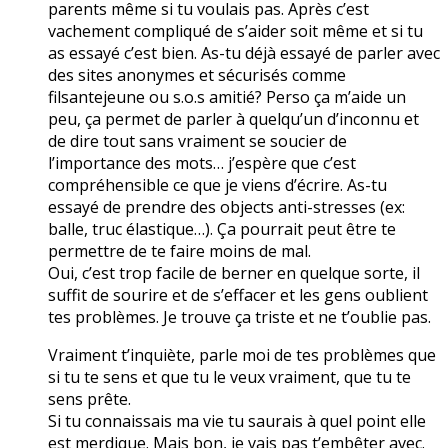
parents même si tu voulais pas. Après c’est
vachement compliqué de s’aider soit même et si tu
as essayé c’est bien. As-tu déjà essayé de parler avec
des sites anonymes et sécurisés comme
filsantejeune ou s.o.s amitié? Perso ça m’aide un
peu, ça permet de parler à quelqu’un d’inconnu et
de dire tout sans vraiment se soucier de
l’importance des mots… j’espère que c’est
compréhensible ce que je viens d’écrire. As-tu
essayé de prendre des objects anti-stresses (ex:
balle, truc élastique…). Ça pourrait peut être te
permettre de te faire moins de mal.
Oui, c’est trop facile de berner en quelque sorte, il
suffit de sourire et de s’effacer et les gens oublient
tes problèmes. Je trouve ça triste et ne t’oublie pas.
Vraiment t’inquiète, parle moi de tes problèmes que
si tu te sens et que tu le veux vraiment, que tu te
sens prête.
Si tu connaissais ma vie tu saurais à quel point elle
est merdique. Mais bon, je vais pas t’embêter avec.