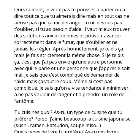
Oui vraiment, je veux pas te pousser à parler ou à
dire tout ce que tu aimerais dire mais en tout cas ne
pense pas que ça me dérange. Tu ne devrais pas
t’oublier, si tu as besoin d’aide. Il vaut mieux trouver
des solutions aux problèmes et pouvoir avancer
correctement dans le futur, que s’oublier et ne
jamais les régler. Après honnêtement, je te dis ça
mais je fais strictement la même chose. Si je te dis
ça, c’est que j’ai pas envie qu’une autre personne
avec qui je parle et une personne que j’apprécie soit
mal. Je sais que c’est compliqué de demander de
l’aide mais ça vaut le coup. Même si c’est pas
compliqué, je sais qu’on a vite tendance à minimiser,
à ne pas vouloir déranger et à prendre un rôle de
fantôme.
Tu cuisines quoi? As-tu un type de cuisine que tu
préfère? Perso, j’aime beaucoup la cuisine japonaise
(sushi, ramen, katsudon, soupe miso…)
Quels types de livre tu préfère? As-tu des livres