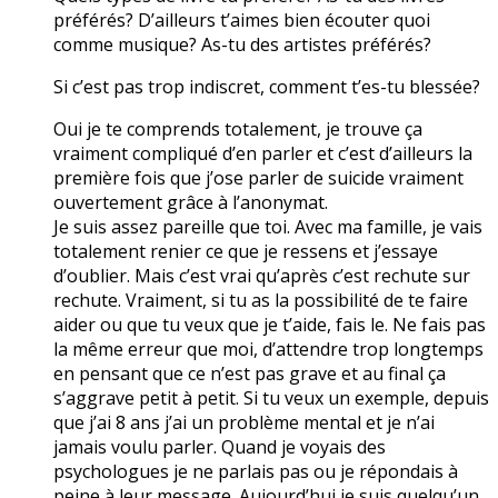
préférés? D’ailleurs t’aimes bien écouter quoi
comme musique? As-tu des artistes préférés?
Si c’est pas trop indiscret, comment t’es-tu blessée?
Oui je te comprends totalement, je trouve ça
vraiment compliqué d’en parler et c’est d’ailleurs la
première fois que j’ose parler de suicide vraiment
ouvertement grâce à l’anonymat.
Je suis assez pareille que toi. Avec ma famille, je vais
totalement renier ce que je ressens et j’essaye
d’oublier. Mais c’est vrai qu’après c’est rechute sur
rechute. Vraiment, si tu as la possibilité de te faire
aider ou que tu veux que je t’aide, fais le. Ne fais pas
la même erreur que moi, d’attendre trop longtemps
en pensant que ce n’est pas grave et au final ça
s’aggrave petit à petit. Si tu veux un exemple, depuis
que j’ai 8 ans j’ai un problème mental et je n’ai
jamais voulu parler. Quand je voyais des
psychologues je ne parlais pas ou je répondais à
peine à leur message. Aujourd’hui je suis quelqu’un