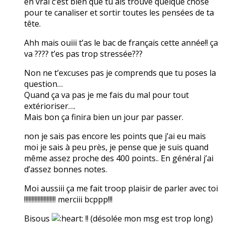
en vrai c’est bien que tu ais trouvé quelque chose
pour te canaliser et sortir toutes les pensées de ta
tête.
Ahh mais ouiii t’as le bac de français cette année!! ça
va ???? t’es pas trop stressée???
Non ne t’excuses pas je comprends que tu poses la
question…
Quand ça va pas je me fais du mal pour tout
extérioriser….
Mais bon ça finira bien un jour par passer.
non je sais pas encore les points que j’ai eu mais
moi je sais à peu près, je pense que je suis quand
même assez proche des 400 points.. En général j’ai
d’assez bonnes notes.
Moi aussiii ça me fait troop plaisir de parler avec toi
!!!!!!!!!!!!!!!!!!!!! merciii bcppp!!!
Bisous
!! (désolée mon msg est trop long)