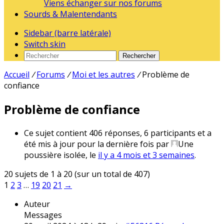
Viens échanger sur nos forums
Sourds & Malentendants
Sidebar (barre latérale)
Switch skin
Rechercher
Accueil
/
Forums
/
Moi et les autres
/
Problème de
confiance
Problème de confiance
Ce sujet contient 406 réponses, 6 participants et a
été mis à jour pour la dernière fois par
Une
poussière isolée
, le
il y a 4 mois et 3 semaines
.
20 sujets de 1 à 20 (sur un total de 407)
1
2
3
…
19
20
21
→
Auteur
Messages