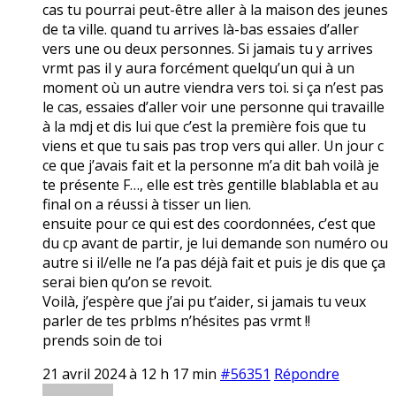
cas tu pourrai peut-être aller à la maison des jeunes
de ta ville. quand tu arrives là-bas essaies d’aller
vers une ou deux personnes. Si jamais tu y arrives
vrmt pas il y aura forcément quelqu’un qui à un
moment où un autre viendra vers toi. si ça n’est pas
le cas, essaies d’aller voir une personne qui travaille
à la mdj et dis lui que c’est la première fois que tu
viens et que tu sais pas trop vers qui aller. Un jour c
ce que j’avais fait et la personne m’a dit bah voilà je
te présente F…, elle est très gentille blablabla et au
final on a réussi à tisser un lien.
ensuite pour ce qui est des coordonnées, c’est que
du cp avant de partir, je lui demande son numéro ou
autre si il/elle ne l’a pas déjà fait et puis je dis que ça
serai bien qu’on se revoit.
Voilà, j’espère que j’ai pu t’aider, si jamais tu veux
parler de tes prblms n’hésites pas vrmt !!
prends soin de toi
21 avril 2024 à 12 h 17 min
#56351
Répondre