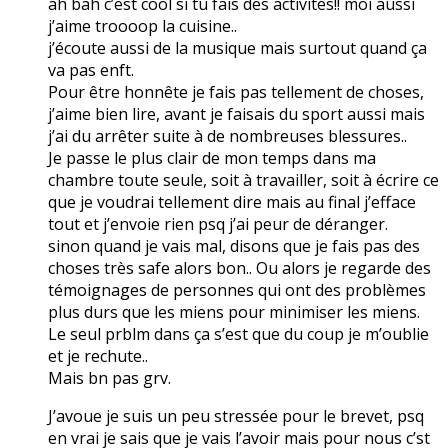
ah bah c’est cool si tu fais des activités!! moi aussi
j’aime troooop la cuisine..
j’écoute aussi de la musique mais surtout quand ça
va pas enft.
Pour être honnête je fais pas tellement de choses,
j’aime bien lire, avant je faisais du sport aussi mais
j’ai du arrêter suite à de nombreuses blessures..
Je passe le plus clair de mon temps dans ma
chambre toute seule, soit à travailler, soit à écrire ce
que je voudrai tellement dire mais au final j’efface
tout et j’envoie rien psq j’ai peur de déranger.
sinon quand je vais mal, disons que je fais pas des
choses très safe alors bon.. Ou alors je regarde des
témoignages de personnes qui ont des problèmes
plus durs que les miens pour minimiser les miens.
Le seul prblm dans ça s’est que du coup je m’oublie
et je rechute..
Mais bn pas grv.
J’avoue je suis un peu stressée pour le brevet, psq
en vrai je sais que je vais l’avoir mais pour nous c’st