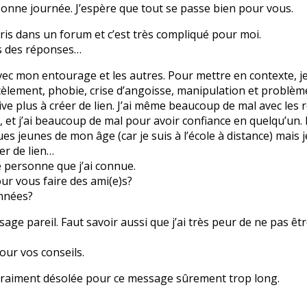
bonne journée. J’espère que tout se passe bien pour vous.
écris dans un forum et c’est très compliqué pour moi.
is des réponses…
avec mon entourage et les autres. Pour mettre en contexte, je 
cèlement, phobie, crise d’angoisse, manipulation et problèm
ive plus à créer de lien. J’ai même beaucoup de mal avec les r
e, et j’ai beaucoup de mal pour avoir confiance en quelqu’un
s jeunes de mon âge (car je suis à l’école à distance) mais j
er de lien…
e personne que j’ai connue.
ur vous faire des ami(e)s?
nnées?
sage pareil. Faut savoir aussi que j’ai très peur de ne pas êt
our vos conseils.
s vraiment désolée pour ce message sûrement trop long.