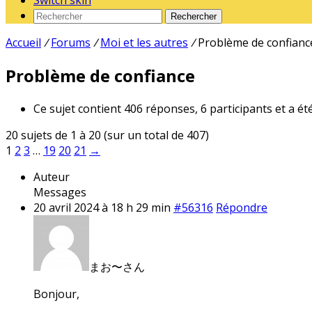
Switch skin
Rechercher
Accueil
/
Forums
/
Moi et les autres
/
Problème de confianc
Problème de confiance
Ce sujet contient 406 réponses, 6 participants et a ét
20 sujets de 1 à 20 (sur un total de 407)
1
2
3
…
19
20
21
→
Auteur
Messages
20 avril 2024 à 18 h 29 min
#56316
Répondre
まお〜さん
Bonjour,