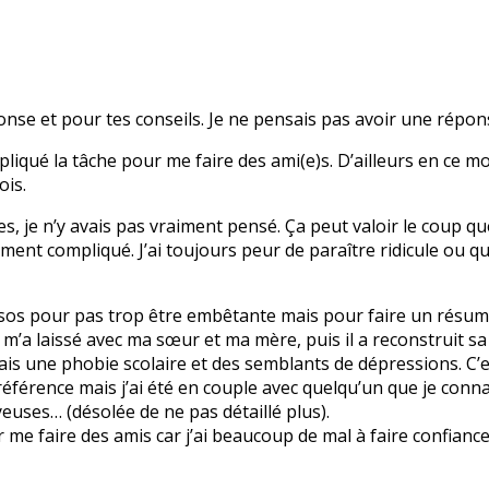
onse et pour tes conseils. Je ne pensais pas avoir une répo
iqué la tâche pour me faire des ami(e)s. D’ailleurs en ce mo
ois.
s, je n’y avais pas vraiment pensé. Ça peut valoir le coup que
ment compliqué. J’ai toujours peur de paraître ridicule ou qu
sos pour pas trop être embêtante mais pour faire un résumé
t m’a laissé avec ma sœur et ma mère, puis il a reconstruit s
’ai fais une phobie scolaire et des semblants de dépressions. C
 référence mais j’ai été en couple avec quelqu’un que je conna
euses… (désolée de ne pas détaillé plus).
r me faire des amis car j’ai beaucoup de mal à faire confianc