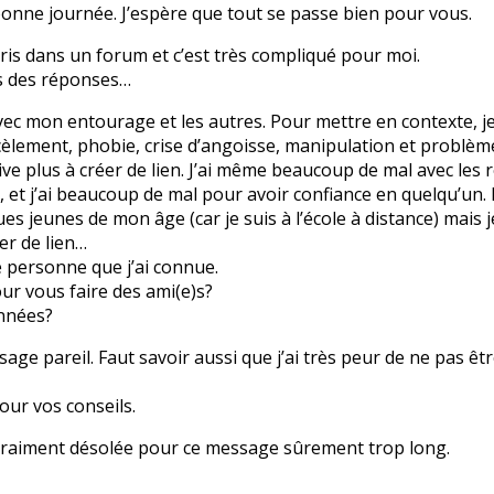
bonne journée. J’espère que tout se passe bien pour vous.
écris dans un forum et c’est très compliqué pour moi.
is des réponses…
avec mon entourage et les autres. Pour mettre en contexte, je 
cèlement, phobie, crise d’angoisse, manipulation et problèm
ive plus à créer de lien. J’ai même beaucoup de mal avec les r
e, et j’ai beaucoup de mal pour avoir confiance en quelqu’un
s jeunes de mon âge (car je suis à l’école à distance) mais j
er de lien…
e personne que j’ai connue.
ur vous faire des ami(e)s?
nnées?
sage pareil. Faut savoir aussi que j’ai très peur de ne pas êt
our vos conseils.
s vraiment désolée pour ce message sûrement trop long.