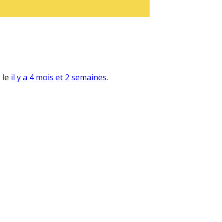
, le
il y a 4 mois et 2 semaines
.