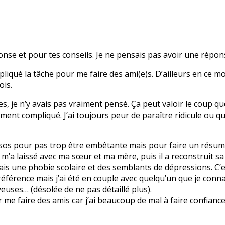
onse et pour tes conseils. Je ne pensais pas avoir une répo
iqué la tâche pour me faire des ami(e)s. D’ailleurs en ce mo
ois.
s, je n’y avais pas vraiment pensé. Ça peut valoir le coup que
ment compliqué. J’ai toujours peur de paraître ridicule ou qu
sos pour pas trop être embêtante mais pour faire un résumé
t m’a laissé avec ma sœur et ma mère, puis il a reconstruit s
’ai fais une phobie scolaire et des semblants de dépressions. C
 référence mais j’ai été en couple avec quelqu’un que je conna
euses… (désolée de ne pas détaillé plus).
r me faire des amis car j’ai beaucoup de mal à faire confianc