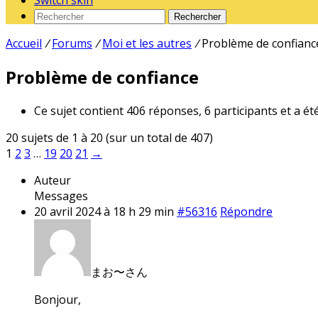
Switch skin
Rechercher
Accueil
/
Forums
/
Moi et les autres
/
Problème de confianc
Problème de confiance
Ce sujet contient 406 réponses, 6 participants et a ét
20 sujets de 1 à 20 (sur un total de 407)
1
2
3
…
19
20
21
→
Auteur
Messages
20 avril 2024 à 18 h 29 min
#56316
Répondre
まお〜さん
Bonjour,