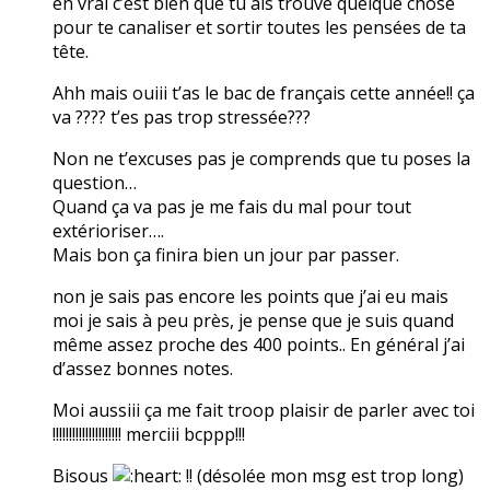
en vrai c’est bien que tu ais trouvé quelque chose
pour te canaliser et sortir toutes les pensées de ta
tête.
Ahh mais ouiii t’as le bac de français cette année!! ça
va ???? t’es pas trop stressée???
Non ne t’excuses pas je comprends que tu poses la
question…
Quand ça va pas je me fais du mal pour tout
extérioriser….
Mais bon ça finira bien un jour par passer.
non je sais pas encore les points que j’ai eu mais
moi je sais à peu près, je pense que je suis quand
même assez proche des 400 points.. En général j’ai
d’assez bonnes notes.
Moi aussiii ça me fait troop plaisir de parler avec toi
!!!!!!!!!!!!!!!!!!!!! merciii bcppp!!!
Bisous
!! (désolée mon msg est trop long)