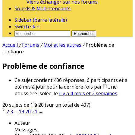
Viens échanger sur nos forums
Sourds & Malentendants
Sidebar (barre latérale)
Switch skin
Rechercher
Accueil
/
Forums
/
Moi et les autres
/
Problème de
confiance
Problème de confiance
Ce sujet contient 406 réponses, 6 participants et a
été mis à jour pour la dernière fois par
Une
poussière isolée
, le
il y a 4 mois et 2 semaines
.
20 sujets de 1 à 20 (sur un total de 407)
1
2
3
…
19
20
21
→
Auteur
Messages