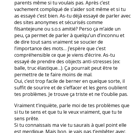
parents même si tu voulais pas. Après c’est
vachement compliqué de s’aider soit même et si tu
as essayé c’est bien. As-tu déjà essayé de parler avec
des sites anonymes et sécurisés comme
filsantejeune ou s.o.s amitié? Perso ça m’aide un
peu, ça permet de parler à quelqu’un d’inconnu et
de dire tout sans vraiment se soucier de
l’importance des mots… j’espère que c’est
compréhensible ce que je viens d’écrire. As-tu
essayé de prendre des objects anti-stresses (ex:
balle, truc élastique…). Ça pourrait peut être te
permettre de te faire moins de mal.
Oui, c’est trop facile de berner en quelque sorte, il
suffit de sourire et de s’effacer et les gens oublient
tes problèmes. Je trouve ça triste et ne t’oublie pas.
Vraiment t’inquiète, parle moi de tes problèmes que
si tu te sens et que tu le veux vraiment, que tu te
sens prête.
Si tu connaissais ma vie tu saurais à quel point elle
est merdique. Mais bon, je vais pas t’embêter avec.