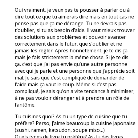
Oui vraiment, je veux pas te pousser à parler ou à
dire tout ce que tu aimerais dire mais en tout cas ne
pense pas que ça me dérange. Tu ne devrais pas
t’oublier, si tu as besoin d’aide. Il vaut mieux trouver
des solutions aux problèmes et pouvoir avancer
correctement dans le futur, que s’oublier et ne
jamais les régler. Après honnêtement, je te dis ça
mais je fais strictement la même chose. Si je te dis
ça, c’est que j’ai pas envie qu’une autre personne
avec qui je parle et une personne que j’apprécie soit
mal. Je sais que c’est compliqué de demander de
l’aide mais ça vaut le coup. Même si c’est pas
compliqué, je sais qu’on a vite tendance à minimiser,
à ne pas vouloir déranger et à prendre un rôle de
fantôme.
Tu cuisines quoi? As-tu un type de cuisine que tu
préfère? Perso, j’aime beaucoup la cuisine japonaise
(sushi, ramen, katsudon, soupe miso…)
Quels types de livre tu préfère? As-tu des livres