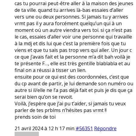
cas tu pourrai peut-être aller à la maison des jeunes
de ta ville. quand tu arrives là-bas essaies d’aller
vers une ou deux personnes. Si jamais tu y arrives
vrmt pas il y aura forcément quelqu’un qui à un
moment où un autre viendra vers toi. si ça n’est pas
le cas, essaies d’aller voir une personne qui travaille
à la mdj et dis lui que c’est la première fois que tu
viens et que tu sais pas trop vers qui aller. Un jour c
ce que j’avais fait et la personne m’a dit bah voilà je
te présente F…, elle est très gentille blablabla et au
final on a réussi à tisser un lien.
ensuite pour ce qui est des coordonnées, c’est que
du cp avant de partir, je lui demande son numéro ou
autre si il/elle ne l’a pas déjà fait et puis je dis que ça
serai bien qu’on se revoit.
Voilà, j’espère que j’ai pu t’aider, si jamais tu veux
parler de tes prblms n’hésites pas vrmt !!
prends soin de toi
21 avril 2024 à 12 h 17 min
#56351
Répondre