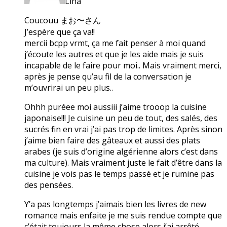
Lina
Coucouu まお〜さん
J’espère que ça va!!
mercii bcpp vrmt, ça me fait penser à moi quand
j’écoute les autres et que je les aide mais je suis
incapable de le faire pour moi.. Mais vraiment merci,
après je pense qu’au fil de la conversation je
m’ouvrirai un peu plus..
Ohhh puréee moi aussiii j’aime trooop la cuisine
japonaise!!! Je cuisine un peu de tout, des salés, des
sucrés fin en vrai j’ai pas trop de limites. Après sinon
j’aime bien faire des gâteaux et aussi des plats
arabes (je suis d’origine algérienne alors c’est dans
ma culture). Mais vraiment juste le fait d’être dans la
cuisine je vois pas le temps passé et je rumine pas
des pensées.
Y’a pas longtemps j’aimais bien les livres de new
romance mais enfaite je me suis rendue compte que
c’était toujours la même chose alors j’ai arrêté.