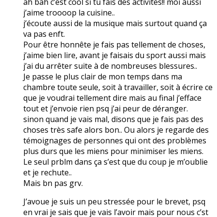
ah bah c’est cool si tu fais des activités!! moi aussi
j’aime troooop la cuisine..
j’écoute aussi de la musique mais surtout quand ça
va pas enft.
Pour être honnête je fais pas tellement de choses,
j’aime bien lire, avant je faisais du sport aussi mais
j’ai du arrêter suite à de nombreuses blessures..
Je passe le plus clair de mon temps dans ma
chambre toute seule, soit à travailler, soit à écrire ce
que je voudrai tellement dire mais au final j’efface
tout et j’envoie rien psq j’ai peur de déranger.
sinon quand je vais mal, disons que je fais pas des
choses très safe alors bon.. Ou alors je regarde des
témoignages de personnes qui ont des problèmes
plus durs que les miens pour minimiser les miens.
Le seul prblm dans ça s’est que du coup je m’oublie
et je rechute..
Mais bn pas grv.
J’avoue je suis un peu stressée pour le brevet, psq
en vrai je sais que je vais l’avoir mais pour nous c’st