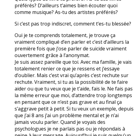
préférés? D’ailleurs t’aimes bien écouter quoi
comme musique? As-tu des artistes préférés?
Si c’est pas trop indiscret, comment t’es-tu blessée?
Oui je te comprends totalement, je trouve ça
vraiment compliqué d’en parler et c’est d’ailleurs la
première fois que j’ose parler de suicide vraiment
ouvertement grâce à l’anonymat.
Je suis assez pareille que toi. Avec ma famille, je vais
totalement renier ce que je ressens et j’essaye
d’oublier. Mais c’est vrai qu’après c’est rechute sur
rechute. Vraiment, si tu as la possibilité de te faire
aider ou que tu veux que je t’aide, fais le. Ne fais pas
la même erreur que moi, d’attendre trop longtemps
en pensant que ce n’est pas grave et au final ça
s’aggrave petit à petit. Si tu veux un exemple, depuis
que j’ai 8 ans j’ai un problème mental et je n’ai
jamais voulu parler. Quand je voyais des
psychologues je ne parlais pas ou je répondais à
peine à leur message. Aujourd’hui je suis quelqu’un