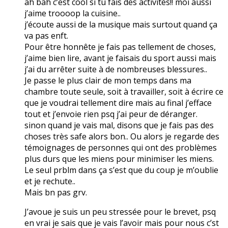
ah bah c’est cool si tu fais des activités!! moi aussi
j’aime troooop la cuisine..
j’écoute aussi de la musique mais surtout quand ça
va pas enft.
Pour être honnête je fais pas tellement de choses,
j’aime bien lire, avant je faisais du sport aussi mais
j’ai du arrêter suite à de nombreuses blessures..
Je passe le plus clair de mon temps dans ma
chambre toute seule, soit à travailler, soit à écrire ce
que je voudrai tellement dire mais au final j’efface
tout et j’envoie rien psq j’ai peur de déranger.
sinon quand je vais mal, disons que je fais pas des
choses très safe alors bon.. Ou alors je regarde des
témoignages de personnes qui ont des problèmes
plus durs que les miens pour minimiser les miens.
Le seul prblm dans ça s’est que du coup je m’oublie
et je rechute..
Mais bn pas grv.
J’avoue je suis un peu stressée pour le brevet, psq
en vrai je sais que je vais l’avoir mais pour nous c’st