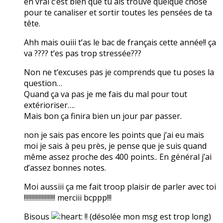
en vrai c’est bien que tu ais trouvé quelque chose
pour te canaliser et sortir toutes les pensées de ta
tête.
Ahh mais ouiii t’as le bac de français cette année!! ça
va ???? t’es pas trop stressée???
Non ne t’excuses pas je comprends que tu poses la
question…
Quand ça va pas je me fais du mal pour tout
extérioriser….
Mais bon ça finira bien un jour par passer.
non je sais pas encore les points que j’ai eu mais
moi je sais à peu près, je pense que je suis quand
même assez proche des 400 points.. En général j’ai
d’assez bonnes notes.
Moi aussiii ça me fait troop plaisir de parler avec toi
!!!!!!!!!!!!!!!!!!!!! merciii bcppp!!!
Bisous
!! (désolée mon msg est trop long)