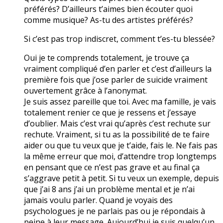
préférés? D’ailleurs t’aimes bien écouter quoi
comme musique? As-tu des artistes préférés?
Si c’est pas trop indiscret, comment t’es-tu blessée?
Oui je te comprends totalement, je trouve ça
vraiment compliqué d’en parler et c’est d’ailleurs la
première fois que j’ose parler de suicide vraiment
ouvertement grâce à l’anonymat.
Je suis assez pareille que toi. Avec ma famille, je vais
totalement renier ce que je ressens et j’essaye
d’oublier. Mais c’est vrai qu’après c’est rechute sur
rechute. Vraiment, si tu as la possibilité de te faire
aider ou que tu veux que je t’aide, fais le. Ne fais pas
la même erreur que moi, d’attendre trop longtemps
en pensant que ce n’est pas grave et au final ça
s’aggrave petit à petit. Si tu veux un exemple, depuis
que j’ai 8 ans j’ai un problème mental et je n’ai
jamais voulu parler. Quand je voyais des
psychologues je ne parlais pas ou je répondais à
peine à leur message. Aujourd’hui je suis quelqu’un