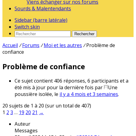
Viens échanger sur nos forums
Sourds & Malentendants
Sidebar (barre latérale)
Switch skin
Rechercher
Accueil
/
Forums
/
Moi et les autres
/
Problème de
confiance
Problème de confiance
Ce sujet contient 406 réponses, 6 participants et a
été mis à jour pour la dernière fois par
Une
poussière isolée
, le
il y a 4 mois et 3 semaines
.
20 sujets de 1 à 20 (sur un total de 407)
1
2
3
…
19
20
21
→
Auteur
Messages