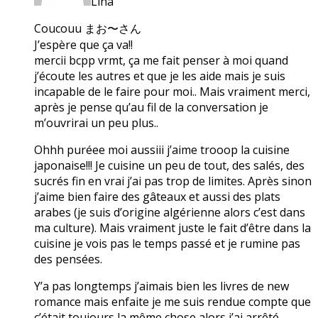
Lina
Coucouu まお〜さん
J’espère que ça va!!
mercii bcpp vrmt, ça me fait penser à moi quand
j’écoute les autres et que je les aide mais je suis
incapable de le faire pour moi.. Mais vraiment merci,
après je pense qu’au fil de la conversation je
m’ouvrirai un peu plus..
Ohhh puréee moi aussiii j’aime trooop la cuisine
japonaise!!! Je cuisine un peu de tout, des salés, des
sucrés fin en vrai j’ai pas trop de limites. Après sinon
j’aime bien faire des gâteaux et aussi des plats
arabes (je suis d’origine algérienne alors c’est dans
ma culture). Mais vraiment juste le fait d’être dans la
cuisine je vois pas le temps passé et je rumine pas
des pensées.
Y’a pas longtemps j’aimais bien les livres de new
romance mais enfaite je me suis rendue compte que
c’était toujours la même chose alors j’ai arrêté.