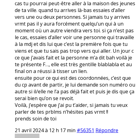
cas tu pourrai peut-être aller à la maison des jeunes
de ta ville. quand tu arrives là-bas essaies d’aller
vers une ou deux personnes. Si jamais tu y arrives
vrmt pas il y aura forcément quelqu’un qui à un
moment où un autre viendra vers toi. si ça n’est pas
le cas, essaies d’aller voir une personne qui travaille
à la mdj et dis lui que c’est la première fois que tu
viens et que tu sais pas trop vers qui aller. Un jour c
ce que j’avais fait et la personne m’a dit bah voilà je
te présente F…, elle est très gentille blablabla et au
final on a réussi à tisser un lien.
ensuite pour ce qui est des coordonnées, c’est que
du cp avant de partir, je lui demande son numéro ou
autre si il/elle ne l’a pas déjà fait et puis je dis que ça
serai bien qu’on se revoit.
Voilà, j’espère que j’ai pu t’aider, si jamais tu veux
parler de tes prblms n’hésites pas vrmt !!
prends soin de toi
21 avril 2024 à 12 h 17 min
#56351
Répondre