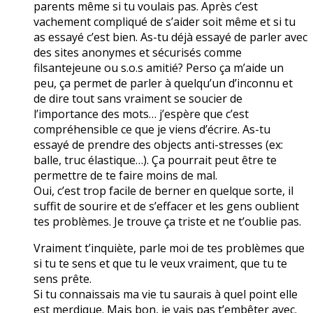
parents même si tu voulais pas. Après c’est
vachement compliqué de s’aider soit même et si tu
as essayé c’est bien. As-tu déjà essayé de parler avec
des sites anonymes et sécurisés comme
filsantejeune ou s.o.s amitié? Perso ça m’aide un
peu, ça permet de parler à quelqu’un d’inconnu et
de dire tout sans vraiment se soucier de
l’importance des mots… j’espère que c’est
compréhensible ce que je viens d’écrire. As-tu
essayé de prendre des objects anti-stresses (ex:
balle, truc élastique…). Ça pourrait peut être te
permettre de te faire moins de mal.
Oui, c’est trop facile de berner en quelque sorte, il
suffit de sourire et de s’effacer et les gens oublient
tes problèmes. Je trouve ça triste et ne t’oublie pas.
Vraiment t’inquiète, parle moi de tes problèmes que
si tu te sens et que tu le veux vraiment, que tu te
sens prête.
Si tu connaissais ma vie tu saurais à quel point elle
est merdique. Mais bon, je vais pas t’embêter avec.