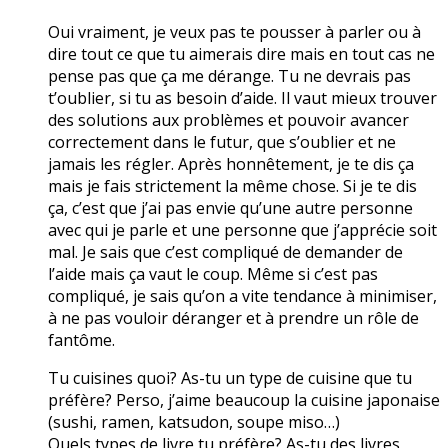
Oui vraiment, je veux pas te pousser à parler ou à
dire tout ce que tu aimerais dire mais en tout cas ne
pense pas que ça me dérange. Tu ne devrais pas
t’oublier, si tu as besoin d’aide. Il vaut mieux trouver
des solutions aux problèmes et pouvoir avancer
correctement dans le futur, que s’oublier et ne
jamais les régler. Après honnêtement, je te dis ça
mais je fais strictement la même chose. Si je te dis
ça, c’est que j’ai pas envie qu’une autre personne
avec qui je parle et une personne que j’apprécie soit
mal. Je sais que c’est compliqué de demander de
l’aide mais ça vaut le coup. Même si c’est pas
compliqué, je sais qu’on a vite tendance à minimiser,
à ne pas vouloir déranger et à prendre un rôle de
fantôme.
Tu cuisines quoi? As-tu un type de cuisine que tu
préfère? Perso, j’aime beaucoup la cuisine japonaise
(sushi, ramen, katsudon, soupe miso…)
Quels types de livre tu préfère? As-tu des livres