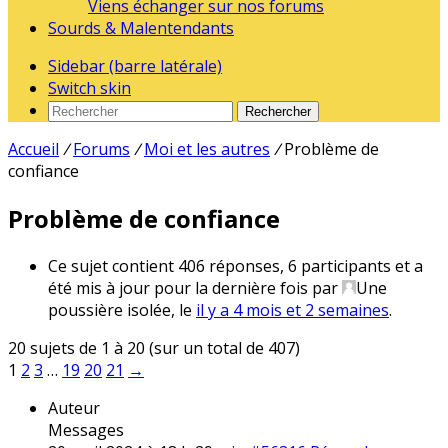
Viens échanger sur nos forums
Sourds & Malentendants
Sidebar (barre latérale)
Switch skin
Rechercher
Accueil
/
Forums
/
Moi et les autres
/
Problème de
confiance
Problème de confiance
Ce sujet contient 406 réponses, 6 participants et a
été mis à jour pour la dernière fois par
Une
poussière isolée
, le
il y a 4 mois et 2 semaines
.
20 sujets de 1 à 20 (sur un total de 407)
1
2
3
…
19
20
21
→
Auteur
Messages