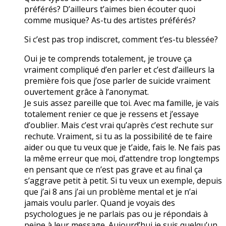
préférés? D’ailleurs t’aimes bien écouter quoi
comme musique? As-tu des artistes préférés?
Si c’est pas trop indiscret, comment t’es-tu blessée?
Oui je te comprends totalement, je trouve ça
vraiment compliqué d’en parler et c’est d’ailleurs la
première fois que j’ose parler de suicide vraiment
ouvertement grâce à l’anonymat.
Je suis assez pareille que toi. Avec ma famille, je vais
totalement renier ce que je ressens et j’essaye
d’oublier. Mais c’est vrai qu’après c’est rechute sur
rechute. Vraiment, si tu as la possibilité de te faire
aider ou que tu veux que je t’aide, fais le. Ne fais pas
la même erreur que moi, d’attendre trop longtemps
en pensant que ce n’est pas grave et au final ça
s’aggrave petit à petit. Si tu veux un exemple, depuis
que j’ai 8 ans j’ai un problème mental et je n’ai
jamais voulu parler. Quand je voyais des
psychologues je ne parlais pas ou je répondais à
peine à leur message. Aujourd’hui je suis quelqu’un