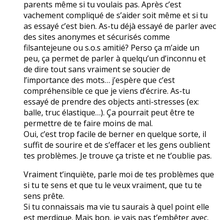
parents même si tu voulais pas. Après c’est
vachement compliqué de s’aider soit même et si tu
as essayé c’est bien. As-tu déjà essayé de parler avec
des sites anonymes et sécurisés comme
filsantejeune ou s.o.s amitié? Perso ça m’aide un
peu, ça permet de parler à quelqu’un d’inconnu et
de dire tout sans vraiment se soucier de
l’importance des mots… j’espère que c’est
compréhensible ce que je viens d’écrire. As-tu
essayé de prendre des objects anti-stresses (ex:
balle, truc élastique…). Ça pourrait peut être te
permettre de te faire moins de mal.
Oui, c’est trop facile de berner en quelque sorte, il
suffit de sourire et de s’effacer et les gens oublient
tes problèmes. Je trouve ça triste et ne t’oublie pas.
Vraiment t’inquiète, parle moi de tes problèmes que
si tu te sens et que tu le veux vraiment, que tu te
sens prête.
Si tu connaissais ma vie tu saurais à quel point elle
est merdique. Mais bon, je vais pas t’embêter avec.