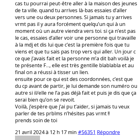
cas tu pourrai peut-être aller à la maison des jeunes
de ta ville. quand tu arrives là-bas essaies d’aller
vers une ou deux personnes. Si jamais tu y arrives
vrmt pas il y aura forcément quelqu’un qui à un
moment où un autre viendra vers toi. si ça n’est pas
le cas, essaies d’aller voir une personne qui travaille
à la mdj et dis lui que c’est la première fois que tu
viens et que tu sais pas trop vers qui aller. Un jour c
ce que j’avais fait et la personne m’a dit bah voilà je
te présente F…, elle est très gentille blablabla et au
final on a réussi à tisser un lien.
ensuite pour ce qui est des coordonnées, c’est que
du cp avant de partir, je lui demande son numéro ou
autre si il/elle ne l’a pas déjà fait et puis je dis que ça
serai bien qu’on se revoit.
Voilà, j’espère que j’ai pu t’aider, si jamais tu veux
parler de tes prblms n’hésites pas vrmt !!
prends soin de toi
21 avril 2024 à 12 h 17 min
#56351
Répondre