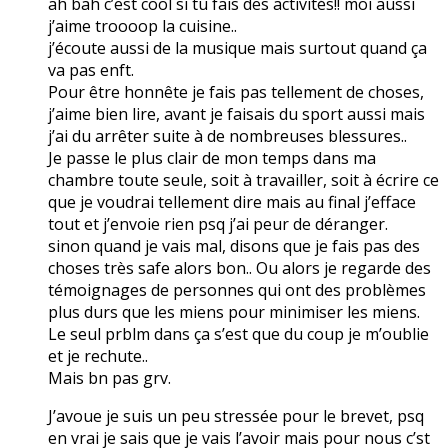
ah bah c’est cool si tu fais des activités!! moi aussi
j’aime troooop la cuisine..
j’écoute aussi de la musique mais surtout quand ça
va pas enft.
Pour être honnête je fais pas tellement de choses,
j’aime bien lire, avant je faisais du sport aussi mais
j’ai du arrêter suite à de nombreuses blessures..
Je passe le plus clair de mon temps dans ma
chambre toute seule, soit à travailler, soit à écrire ce
que je voudrai tellement dire mais au final j’efface
tout et j’envoie rien psq j’ai peur de déranger.
sinon quand je vais mal, disons que je fais pas des
choses très safe alors bon.. Ou alors je regarde des
témoignages de personnes qui ont des problèmes
plus durs que les miens pour minimiser les miens.
Le seul prblm dans ça s’est que du coup je m’oublie
et je rechute..
Mais bn pas grv.
J’avoue je suis un peu stressée pour le brevet, psq
en vrai je sais que je vais l’avoir mais pour nous c’st