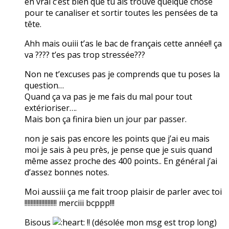
en vrai c’est bien que tu ais trouvé quelque chose
pour te canaliser et sortir toutes les pensées de ta
tête.
Ahh mais ouiii t’as le bac de français cette année!! ça
va ???? t’es pas trop stressée???
Non ne t’excuses pas je comprends que tu poses la
question…
Quand ça va pas je me fais du mal pour tout
extérioriser….
Mais bon ça finira bien un jour par passer.
non je sais pas encore les points que j’ai eu mais
moi je sais à peu près, je pense que je suis quand
même assez proche des 400 points.. En général j’ai
d’assez bonnes notes.
Moi aussiii ça me fait troop plaisir de parler avec toi
!!!!!!!!!!!!!!!!!!!!! merciii bcppp!!!
Bisous
!! (désolée mon msg est trop long)