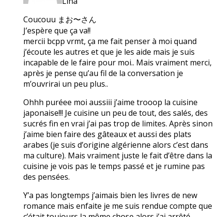
Lina
Coucouu まお〜さん
J’espère que ça va!!
mercii bcpp vrmt, ça me fait penser à moi quand
j’écoute les autres et que je les aide mais je suis
incapable de le faire pour moi.. Mais vraiment merci,
après je pense qu’au fil de la conversation je
m’ouvrirai un peu plus..
Ohhh puréee moi aussiii j’aime trooop la cuisine
japonaise!!! Je cuisine un peu de tout, des salés, des
sucrés fin en vrai j’ai pas trop de limites. Après sinon
j’aime bien faire des gâteaux et aussi des plats
arabes (je suis d’origine algérienne alors c’est dans
ma culture). Mais vraiment juste le fait d’être dans la
cuisine je vois pas le temps passé et je rumine pas
des pensées.
Y’a pas longtemps j’aimais bien les livres de new
romance mais enfaite je me suis rendue compte que
c’était toujours la même chose alors j’ai arrêté.