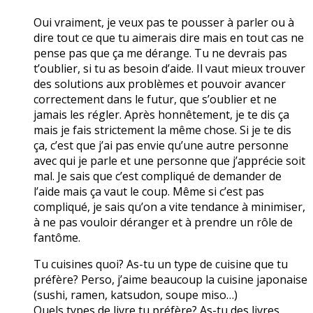
Oui vraiment, je veux pas te pousser à parler ou à
dire tout ce que tu aimerais dire mais en tout cas ne
pense pas que ça me dérange. Tu ne devrais pas
t’oublier, si tu as besoin d’aide. Il vaut mieux trouver
des solutions aux problèmes et pouvoir avancer
correctement dans le futur, que s’oublier et ne
jamais les régler. Après honnêtement, je te dis ça
mais je fais strictement la même chose. Si je te dis
ça, c’est que j’ai pas envie qu’une autre personne
avec qui je parle et une personne que j’apprécie soit
mal. Je sais que c’est compliqué de demander de
l’aide mais ça vaut le coup. Même si c’est pas
compliqué, je sais qu’on a vite tendance à minimiser,
à ne pas vouloir déranger et à prendre un rôle de
fantôme.
Tu cuisines quoi? As-tu un type de cuisine que tu
préfère? Perso, j’aime beaucoup la cuisine japonaise
(sushi, ramen, katsudon, soupe miso…)
Quels types de livre tu préfère? As-tu des livres