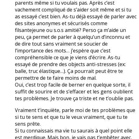
parents même si tu voulais pas. Après c’est
vachement compliqué de s’aider soit même et si tu
as essayé c’est bien. As-tu déjà essayé de parler avec
des sites anonymes et sécurisés comme
filsantejeune ou s.o.s amitié? Perso ça m’aide un
peu, ça permet de parler à quelqu’un d’inconnu et
de dire tout sans vraiment se soucier de
l’importance des mots… j’espère que c’est
compréhensible ce que je viens d’écrire. As-tu
essayé de prendre des objects anti-stresses (ex:
balle, truc élastique…). Ça pourrait peut être te
permettre de te faire moins de mal.
Oui, c’est trop facile de berner en quelque sorte, il
suffit de sourire et de s’effacer et les gens oublient
tes problèmes. Je trouve ça triste et ne t’oublie pas.
Vraiment t’inquiète, parle moi de tes problèmes que
si tu te sens et que tu le veux vraiment, que tu te
sens prête.
Si tu connaissais ma vie tu saurais à quel point elle
est merdique. Mais bon, je vais pas t’embêter avec.