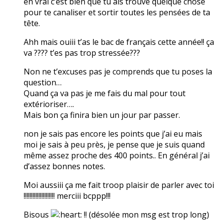
en vrai c’est bien que tu ais trouvé quelque chose
pour te canaliser et sortir toutes les pensées de ta
tête.
Ahh mais ouiii t’as le bac de français cette année!! ça
va ???? t’es pas trop stressée???
Non ne t’excuses pas je comprends que tu poses la
question…
Quand ça va pas je me fais du mal pour tout
extérioriser….
Mais bon ça finira bien un jour par passer.
non je sais pas encore les points que j’ai eu mais
moi je sais à peu près, je pense que je suis quand
même assez proche des 400 points.. En général j’ai
d’assez bonnes notes.
Moi aussiii ça me fait troop plaisir de parler avec toi
!!!!!!!!!!!!!!!!!!!!! merciii bcppp!!!
Bisous
!! (désolée mon msg est trop long)