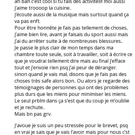
ah bah c’est cool si tu fais des activités!! moi aussi
j’aime troooop la cuisine..
j’écoute aussi de la musique mais surtout quand ça
va pas enft.
Pour être honnête je fais pas tellement de choses,
j’aime bien lire, avant je faisais du sport aussi mais
j’ai du arrêter suite à de nombreuses blessures..
Je passe le plus clair de mon temps dans ma
chambre toute seule, soit à travailler, soit à écrire ce
que je voudrai tellement dire mais au final j’efface
tout et j’envoie rien psq j’ai peur de déranger.
sinon quand je vais mal, disons que je fais pas des
choses très safe alors bon.. Ou alors je regarde des
témoignages de personnes qui ont des problèmes
plus durs que les miens pour minimiser les miens.
Le seul prblm dans ça s’est que du coup je m’oublie
et je rechute..
Mais bn pas grv.
J’avoue je suis un peu stressée pour le brevet, psq
en vrai je sais que je vais l’avoir mais pour nous c’st