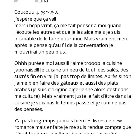
Lina
Coucouu まお〜さん
J’espère que ça va!!
mercii bcpp vrmt, ça me fait penser à moi quand
j’écoute les autres et que je les aide mais je suis
incapable de le faire pour moi.. Mais vraiment merci,
après je pense qu’au fil de la conversation je
m’ouvrirai un peu plus..
Ohhh puréee moi aussiii j’aime trooop la cuisine
japonaise!!! Je cuisine un peu de tout, des salés, des
sucrés fin en vrai j’ai pas trop de limites. Après sinon
j’aime bien faire des gâteaux et aussi des plats
arabes (je suis d’origine algérienne alors c’est dans
ma culture). Mais vraiment juste le fait d’être dans la
cuisine je vois pas le temps passé et je rumine pas
des pensées.
Y’a pas longtemps j’aimais bien les livres de new
romance mais enfaite je me suis rendue compte que
c’était toujours la même chose alors j’ai arrêté.