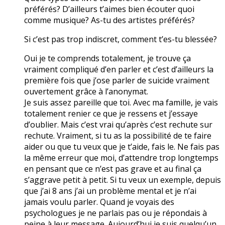
préférés? D’ailleurs t’aimes bien écouter quoi
comme musique? As-tu des artistes préférés?
Si c’est pas trop indiscret, comment t’es-tu blessée?
Oui je te comprends totalement, je trouve ça
vraiment compliqué d’en parler et c’est d’ailleurs la
première fois que j’ose parler de suicide vraiment
ouvertement grâce à l’anonymat.
Je suis assez pareille que toi. Avec ma famille, je vais
totalement renier ce que je ressens et j’essaye
d’oublier. Mais c’est vrai qu’après c’est rechute sur
rechute. Vraiment, si tu as la possibilité de te faire
aider ou que tu veux que je t’aide, fais le. Ne fais pas
la même erreur que moi, d’attendre trop longtemps
en pensant que ce n’est pas grave et au final ça
s’aggrave petit à petit. Si tu veux un exemple, depuis
que j’ai 8 ans j’ai un problème mental et je n’ai
jamais voulu parler. Quand je voyais des
psychologues je ne parlais pas ou je répondais à
peine à leur message. Aujourd’hui je suis quelqu’un