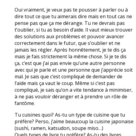
Oui vraiment, je veux pas te pousser à parler ou à
dire tout ce que tu aimerais dire mais en tout cas ne
pense pas que ça me dérange. Tu ne devrais pas
t’oublier, si tu as besoin d’aide. Il vaut mieux trouver
des solutions aux problèmes et pouvoir avancer
correctement dans le futur, que s’oublier et ne
jamais les régler. Après honnêtement, je te dis ça
mais je fais strictement la même chose. Si je te dis
ça, c’est que j’ai pas envie qu’une autre personne
avec qui je parle et une personne que j’apprécie soit
mal. Je sais que c’est compliqué de demander de
l’aide mais ça vaut le coup. Même si c’est pas
compliqué, je sais qu’on a vite tendance à minimiser,
à ne pas vouloir déranger et à prendre un rôle de
fantôme.
Tu cuisines quoi? As-tu un type de cuisine que tu
préfère? Perso, j’aime beaucoup la cuisine japonaise
(sushi, ramen, katsudon, soupe miso…)
Quels types de livre tu préfère? As-tu des livres