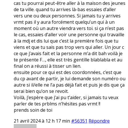
cas tu pourrai peut-être aller à la maison des jeunes
de ta ville. quand tu arrives là-bas essaies d’aller
vers une ou deux personnes. Si jamais tu y arrives
vrmt pas il y aura forcément quelqu’un qui à un
moment où un autre viendra vers toi. si ça n’est pas
le cas, essaies d’aller voir une personne qui travaille
à la mdj et dis lui que c’est la première fois que tu
viens et que tu sais pas trop vers qui aller. Un jour c
ce que j’avais fait et la personne m’a dit bah voilà je
te présente F…, elle est très gentille blablabla et au
final on a réussi à tisser un lien.
ensuite pour ce qui est des coordonnées, c’est que
du cp avant de partir, je lui demande son numéro ou
autre si il/elle ne l’a pas déjà fait et puis je dis que ça
serai bien qu’on se revoit.
Voilà, j’espère que j’ai pu t’aider, si jamais tu veux
parler de tes prblms n’hésites pas vrmt !!
prends soin de toi
21 avril 2024 à 12 h 17 min
#56351
Répondre