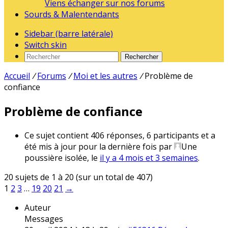
Viens échanger sur nos forums
Sourds & Malentendants
Sidebar (barre latérale)
Switch skin
Rechercher
Accueil
/
Forums
/
Moi et les autres
/
Problème de
confiance
Problème de confiance
Ce sujet contient 406 réponses, 6 participants et a
été mis à jour pour la dernière fois par
Une
poussière isolée
, le
il y a 4 mois et 3 semaines
.
20 sujets de 1 à 20 (sur un total de 407)
1
2
3
…
19
20
21
→
Auteur
Messages