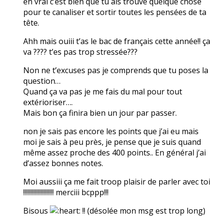
en vrai c’est bien que tu ais trouvé quelque chose
pour te canaliser et sortir toutes les pensées de ta
tête.
Ahh mais ouiii t’as le bac de français cette année!! ça
va ???? t’es pas trop stressée???
Non ne t’excuses pas je comprends que tu poses la
question…
Quand ça va pas je me fais du mal pour tout
extérioriser….
Mais bon ça finira bien un jour par passer.
non je sais pas encore les points que j’ai eu mais
moi je sais à peu près, je pense que je suis quand
même assez proche des 400 points.. En général j’ai
d’assez bonnes notes.
Moi aussiii ça me fait troop plaisir de parler avec toi
!!!!!!!!!!!!!!!!!!!!! merciii bcppp!!!
Bisous
!! (désolée mon msg est trop long)