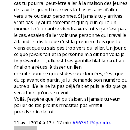
cas tu pourrai peut-être aller à la maison des jeunes
de ta ville. quand tu arrives là-bas essaies d’aller
vers une ou deux personnes. Si jamais tu y arrives
vrmt pas il y aura forcément quelqu’un qui à un
moment où un autre viendra vers toi. si ça n’est pas
le cas, essaies d’aller voir une personne qui travaille
à la mdj et dis lui que c’est la première fois que tu
viens et que tu sais pas trop vers qui aller. Un jour c
ce que j’avais fait et la personne m’a dit bah voilà je
te présente F…, elle est très gentille blablabla et au
final on a réussi à tisser un lien.
ensuite pour ce qui est des coordonnées, c’est que
du cp avant de partir, je lui demande son numéro ou
autre si il/elle ne l’a pas déjà fait et puis je dis que ça
serai bien qu’on se revoit.
Voilà, j’espère que j’ai pu t’aider, si jamais tu veux
parler de tes prblms n’hésites pas vrmt !!
prends soin de toi
21 avril 2024 à 12 h 17 min
#56351
Répondre