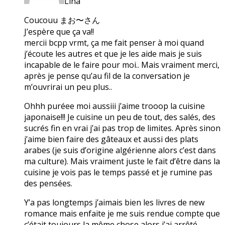
Lina
Coucouu まお〜さん
J’espère que ça va!!
mercii bcpp vrmt, ça me fait penser à moi quand
j’écoute les autres et que je les aide mais je suis
incapable de le faire pour moi.. Mais vraiment merci,
après je pense qu’au fil de la conversation je
m’ouvrirai un peu plus..
Ohhh puréee moi aussiii j’aime trooop la cuisine
japonaise!!! Je cuisine un peu de tout, des salés, des
sucrés fin en vrai j’ai pas trop de limites. Après sinon
j’aime bien faire des gâteaux et aussi des plats
arabes (je suis d’origine algérienne alors c’est dans
ma culture). Mais vraiment juste le fait d’être dans la
cuisine je vois pas le temps passé et je rumine pas
des pensées.
Y’a pas longtemps j’aimais bien les livres de new
romance mais enfaite je me suis rendue compte que
c’était toujours la même chose alors j’ai arrêté.