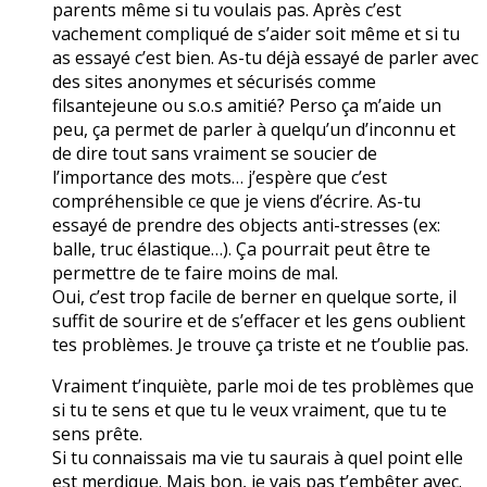
parents même si tu voulais pas. Après c’est
vachement compliqué de s’aider soit même et si tu
as essayé c’est bien. As-tu déjà essayé de parler avec
des sites anonymes et sécurisés comme
filsantejeune ou s.o.s amitié? Perso ça m’aide un
peu, ça permet de parler à quelqu’un d’inconnu et
de dire tout sans vraiment se soucier de
l’importance des mots… j’espère que c’est
compréhensible ce que je viens d’écrire. As-tu
essayé de prendre des objects anti-stresses (ex:
balle, truc élastique…). Ça pourrait peut être te
permettre de te faire moins de mal.
Oui, c’est trop facile de berner en quelque sorte, il
suffit de sourire et de s’effacer et les gens oublient
tes problèmes. Je trouve ça triste et ne t’oublie pas.
Vraiment t’inquiète, parle moi de tes problèmes que
si tu te sens et que tu le veux vraiment, que tu te
sens prête.
Si tu connaissais ma vie tu saurais à quel point elle
est merdique. Mais bon, je vais pas t’embêter avec.