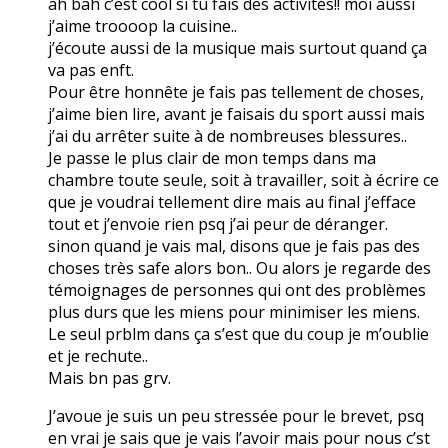
ah bah c’est cool si tu fais des activités!! moi aussi
j’aime troooop la cuisine..
j’écoute aussi de la musique mais surtout quand ça
va pas enft.
Pour être honnête je fais pas tellement de choses,
j’aime bien lire, avant je faisais du sport aussi mais
j’ai du arrêter suite à de nombreuses blessures..
Je passe le plus clair de mon temps dans ma
chambre toute seule, soit à travailler, soit à écrire ce
que je voudrai tellement dire mais au final j’efface
tout et j’envoie rien psq j’ai peur de déranger.
sinon quand je vais mal, disons que je fais pas des
choses très safe alors bon.. Ou alors je regarde des
témoignages de personnes qui ont des problèmes
plus durs que les miens pour minimiser les miens.
Le seul prblm dans ça s’est que du coup je m’oublie
et je rechute..
Mais bn pas grv.
J’avoue je suis un peu stressée pour le brevet, psq
en vrai je sais que je vais l’avoir mais pour nous c’st