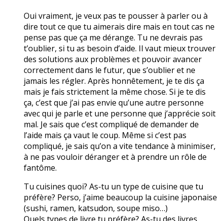
Oui vraiment, je veux pas te pousser à parler ou à
dire tout ce que tu aimerais dire mais en tout cas ne
pense pas que ça me dérange. Tu ne devrais pas
t’oublier, si tu as besoin d’aide. Il vaut mieux trouver
des solutions aux problèmes et pouvoir avancer
correctement dans le futur, que s’oublier et ne
jamais les régler. Après honnêtement, je te dis ça
mais je fais strictement la même chose. Si je te dis
ça, c’est que j’ai pas envie qu’une autre personne
avec qui je parle et une personne que j’apprécie soit
mal. Je sais que c’est compliqué de demander de
l’aide mais ça vaut le coup. Même si c’est pas
compliqué, je sais qu’on a vite tendance à minimiser,
à ne pas vouloir déranger et à prendre un rôle de
fantôme.
Tu cuisines quoi? As-tu un type de cuisine que tu
préfère? Perso, j’aime beaucoup la cuisine japonaise
(sushi, ramen, katsudon, soupe miso…)
Quels types de livre tu préfère? As-tu des livres