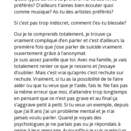
préférés? D’ailleurs t’aimes bien écouter quoi
comme musique? As-tu des artistes préférés?
Si c’est pas trop indiscret, comment t’es-tu blessée?
Oui je te comprends totalement, je trouve ça
vraiment compliqué d’en parler et c’est d’ailleurs la
première fois que j’ose parler de suicide vraiment
ouvertement grâce à l’anonymat.
Je suis assez pareille que toi. Avec ma famille, je vais
totalement renier ce que je ressens et j’essaye
d’oublier. Mais c’est vrai qu’après c’est rechute sur
rechute. Vraiment, si tu as la possibilité de te faire
aider ou que tu veux que je t’aide, fais le. Ne fais pas
la même erreur que moi, d’attendre trop longtemps
en pensant que ce n’est pas grave et au final ça
s’aggrave petit à petit. Si tu veux un exemple, depuis
que j’ai 8 ans j’ai un problème mental et je n’ai
jamais voulu parler. Quand je voyais des
psychologues je ne parlais pas ou je répondais à
peine à leur message. Aujourd’hui je suis quelqu’un