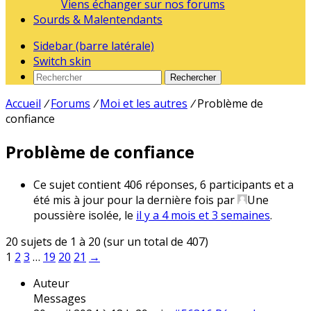
Viens échanger sur nos forums
Sourds & Malentendants
Sidebar (barre latérale)
Switch skin
Rechercher
Accueil
/
Forums
/
Moi et les autres
/
Problème de
confiance
Problème de confiance
Ce sujet contient 406 réponses, 6 participants et a
été mis à jour pour la dernière fois par
Une
poussière isolée
, le
il y a 4 mois et 3 semaines
.
20 sujets de 1 à 20 (sur un total de 407)
1
2
3
…
19
20
21
→
Auteur
Messages