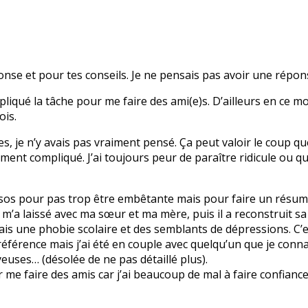
onse et pour tes conseils. Je ne pensais pas avoir une répo
iqué la tâche pour me faire des ami(e)s. D’ailleurs en ce mo
ois.
s, je n’y avais pas vraiment pensé. Ça peut valoir le coup que
ment compliqué. J’ai toujours peur de paraître ridicule ou qu
sos pour pas trop être embêtante mais pour faire un résumé
t m’a laissé avec ma sœur et ma mère, puis il a reconstruit s
’ai fais une phobie scolaire et des semblants de dépressions. C
 référence mais j’ai été en couple avec quelqu’un que je conna
euses… (désolée de ne pas détaillé plus).
r me faire des amis car j’ai beaucoup de mal à faire confianc