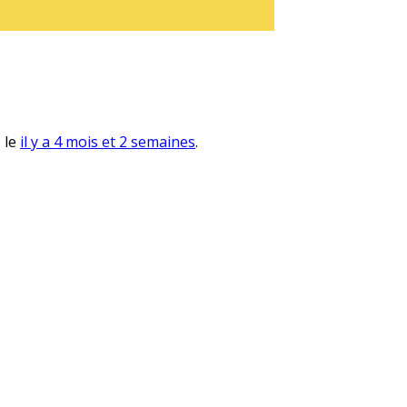
, le
il y a 4 mois et 2 semaines
.