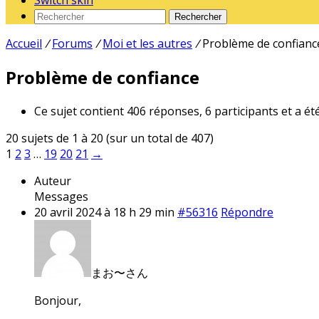
Switch skin
Rechercher
Accueil
/
Forums
/
Moi et les autres
/
Problème de confianc
Problème de confiance
Ce sujet contient 406 réponses, 6 participants et a ét
20 sujets de 1 à 20 (sur un total de 407)
1
2
3
…
19
20
21
→
Auteur
Messages
20 avril 2024 à 18 h 29 min
#56316
Répondre
まお〜さん
Bonjour,