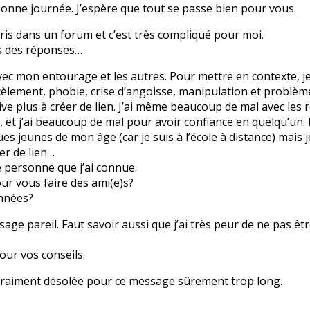
bonne journée. J’espère que tout se passe bien pour vous.
écris dans un forum et c’est très compliqué pour moi.
is des réponses…
avec mon entourage et les autres. Pour mettre en contexte, je 
cèlement, phobie, crise d’angoisse, manipulation et problèm
ive plus à créer de lien. J’ai même beaucoup de mal avec les r
e, et j’ai beaucoup de mal pour avoir confiance en quelqu’un
s jeunes de mon âge (car je suis à l’école à distance) mais j
er de lien…
e personne que j’ai connue.
ur vous faire des ami(e)s?
nnées?
sage pareil. Faut savoir aussi que j’ai très peur de ne pas êt
our vos conseils.
s vraiment désolée pour ce message sûrement trop long.