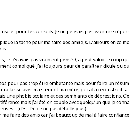
onse et pour tes conseils. Je ne pensais pas avoir une répo
iqué la tâche pour me faire des ami(e)s. D’ailleurs en ce mo
ois.
s, je n’y avais pas vraiment pensé. Ça peut valoir le coup que
ment compliqué. J’ai toujours peur de paraître ridicule ou qu
sos pour pas trop être embêtante mais pour faire un résumé
t m’a laissé avec ma sœur et ma mère, puis il a reconstruit s
’ai fais une phobie scolaire et des semblants de dépressions. C
 référence mais j’ai été en couple avec quelqu’un que je conna
euses… (désolée de ne pas détaillé plus).
r me faire des amis car j’ai beaucoup de mal à faire confianc