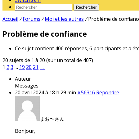
Switch skin
Rechercher
Accueil
/
Forums
/
Moi et les autres
/
Problème de confianc
Problème de confiance
Ce sujet contient 406 réponses, 6 participants et a ét
20 sujets de 1 à 20 (sur un total de 407)
1
2
3
…
19
20
21
→
Auteur
Messages
20 avril 2024 à 18 h 29 min
#56316
Répondre
まお〜さん
Bonjour,