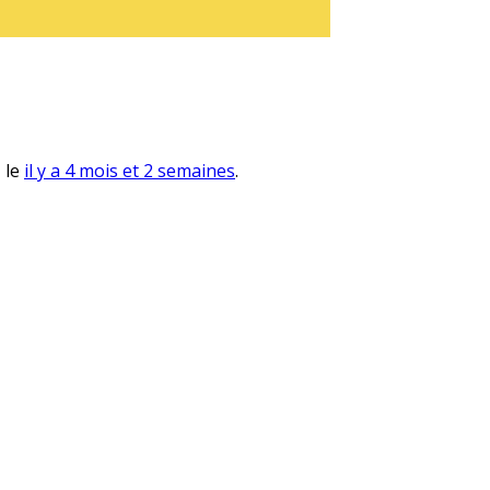
, le
il y a 4 mois et 2 semaines
.