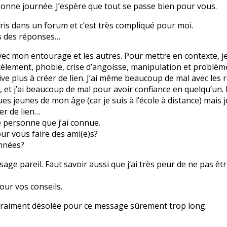
bonne journée. J’espère que tout se passe bien pour vous.
écris dans un forum et c’est très compliqué pour moi.
is des réponses…
avec mon entourage et les autres. Pour mettre en contexte, je 
cèlement, phobie, crise d’angoisse, manipulation et problèm
ive plus à créer de lien. J’ai même beaucoup de mal avec les r
e, et j’ai beaucoup de mal pour avoir confiance en quelqu’un
s jeunes de mon âge (car je suis à l’école à distance) mais j
er de lien…
e personne que j’ai connue.
ur vous faire des ami(e)s?
nnées?
sage pareil. Faut savoir aussi que j’ai très peur de ne pas êt
our vos conseils.
s vraiment désolée pour ce message sûrement trop long.