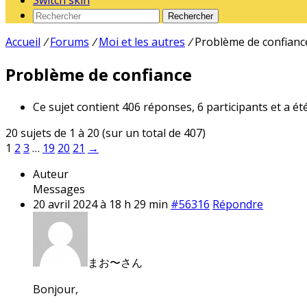
Switch skin
Rechercher
Accueil
/
Forums
/
Moi et les autres
/
Problème de confianc
Problème de confiance
Ce sujet contient 406 réponses, 6 participants et a ét
20 sujets de 1 à 20 (sur un total de 407)
1
2
3
…
19
20
21
→
Auteur
Messages
20 avril 2024 à 18 h 29 min
#56316
Répondre
まお〜さん
Bonjour,