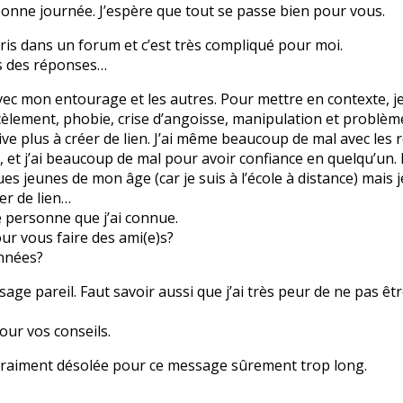
bonne journée. J’espère que tout se passe bien pour vous.
écris dans un forum et c’est très compliqué pour moi.
is des réponses…
avec mon entourage et les autres. Pour mettre en contexte, je 
cèlement, phobie, crise d’angoisse, manipulation et problèm
ive plus à créer de lien. J’ai même beaucoup de mal avec les r
e, et j’ai beaucoup de mal pour avoir confiance en quelqu’un
s jeunes de mon âge (car je suis à l’école à distance) mais j
er de lien…
e personne que j’ai connue.
ur vous faire des ami(e)s?
nnées?
sage pareil. Faut savoir aussi que j’ai très peur de ne pas êt
our vos conseils.
s vraiment désolée pour ce message sûrement trop long.