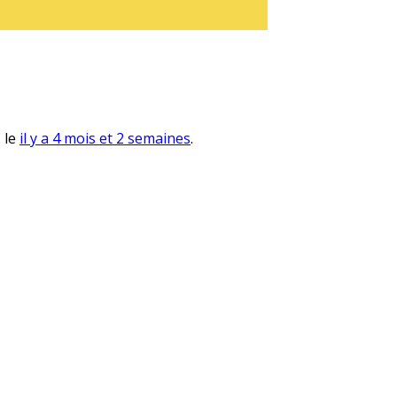
, le
il y a 4 mois et 2 semaines
.