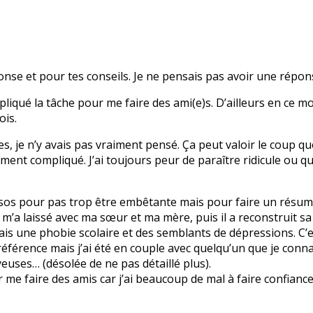
onse et pour tes conseils. Je ne pensais pas avoir une répo
iqué la tâche pour me faire des ami(e)s. D’ailleurs en ce mo
ois.
s, je n’y avais pas vraiment pensé. Ça peut valoir le coup que
ment compliqué. J’ai toujours peur de paraître ridicule ou qu
sos pour pas trop être embêtante mais pour faire un résumé
t m’a laissé avec ma sœur et ma mère, puis il a reconstruit s
’ai fais une phobie scolaire et des semblants de dépressions. C
 référence mais j’ai été en couple avec quelqu’un que je conna
euses… (désolée de ne pas détaillé plus).
r me faire des amis car j’ai beaucoup de mal à faire confianc