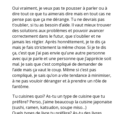
Oui vraiment, je veux pas te pousser à parler ou à
dire tout ce que tu aimerais dire mais en tout cas ne
pense pas que ça me dérange. Tu ne devrais pas
t’oublier, si tu as besoin d’aide. Il vaut mieux trouver
des solutions aux problèmes et pouvoir avancer
correctement dans le futur, que s’oublier et ne
jamais les régler. Après honnêtement, je te dis ça
mais je fais strictement la même chose. Si je te dis
ça, c’est que j’ai pas envie qu’une autre personne
avec qui je parle et une personne que j’apprécie soit
mal. Je sais que c’est compliqué de demander de
l’aide mais ça vaut le coup. Même si c’est pas
compliqué, je sais qu’on a vite tendance à minimiser,
à ne pas vouloir déranger et à prendre un rôle de
fantôme.
Tu cuisines quoi? As-tu un type de cuisine que tu
préfère? Perso, j’aime beaucoup la cuisine japonaise
(sushi, ramen, katsudon, soupe miso…)
Quels types de livre tu préfère? As-tu des livres