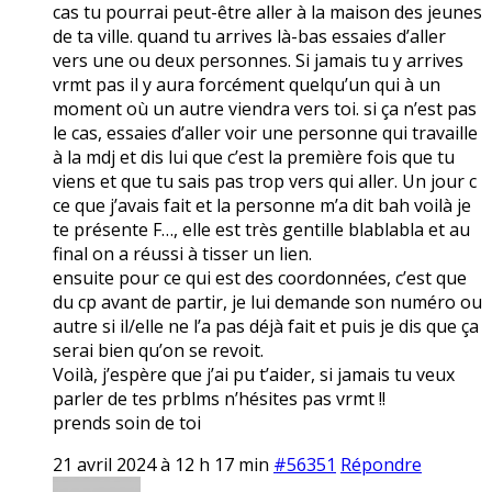
cas tu pourrai peut-être aller à la maison des jeunes
de ta ville. quand tu arrives là-bas essaies d’aller
vers une ou deux personnes. Si jamais tu y arrives
vrmt pas il y aura forcément quelqu’un qui à un
moment où un autre viendra vers toi. si ça n’est pas
le cas, essaies d’aller voir une personne qui travaille
à la mdj et dis lui que c’est la première fois que tu
viens et que tu sais pas trop vers qui aller. Un jour c
ce que j’avais fait et la personne m’a dit bah voilà je
te présente F…, elle est très gentille blablabla et au
final on a réussi à tisser un lien.
ensuite pour ce qui est des coordonnées, c’est que
du cp avant de partir, je lui demande son numéro ou
autre si il/elle ne l’a pas déjà fait et puis je dis que ça
serai bien qu’on se revoit.
Voilà, j’espère que j’ai pu t’aider, si jamais tu veux
parler de tes prblms n’hésites pas vrmt !!
prends soin de toi
21 avril 2024 à 12 h 17 min
#56351
Répondre