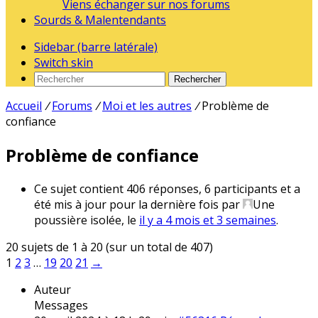
Viens échanger sur nos forums
Sourds & Malentendants
Sidebar (barre latérale)
Switch skin
Rechercher
Accueil
/
Forums
/
Moi et les autres
/
Problème de
confiance
Problème de confiance
Ce sujet contient 406 réponses, 6 participants et a
été mis à jour pour la dernière fois par
Une
poussière isolée
, le
il y a 4 mois et 3 semaines
.
20 sujets de 1 à 20 (sur un total de 407)
1
2
3
…
19
20
21
→
Auteur
Messages