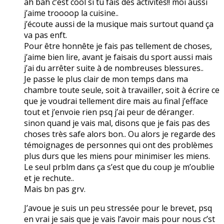
ah bah c’est cool si tu fais des activités!! moi aussi
j’aime troooop la cuisine..
j’écoute aussi de la musique mais surtout quand ça
va pas enft.
Pour être honnête je fais pas tellement de choses,
j’aime bien lire, avant je faisais du sport aussi mais
j’ai du arrêter suite à de nombreuses blessures..
Je passe le plus clair de mon temps dans ma
chambre toute seule, soit à travailler, soit à écrire ce
que je voudrai tellement dire mais au final j’efface
tout et j’envoie rien psq j’ai peur de déranger.
sinon quand je vais mal, disons que je fais pas des
choses très safe alors bon.. Ou alors je regarde des
témoignages de personnes qui ont des problèmes
plus durs que les miens pour minimiser les miens.
Le seul prblm dans ça s’est que du coup je m’oublie
et je rechute..
Mais bn pas grv.
J’avoue je suis un peu stressée pour le brevet, psq
en vrai je sais que je vais l’avoir mais pour nous c’st