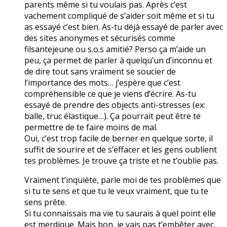
parents même si tu voulais pas. Après c’est
vachement compliqué de s’aider soit même et si tu
as essayé c’est bien. As-tu déjà essayé de parler avec
des sites anonymes et sécurisés comme
filsantejeune ou s.o.s amitié? Perso ça m’aide un
peu, ça permet de parler à quelqu’un d’inconnu et
de dire tout sans vraiment se soucier de
l’importance des mots… j’espère que c’est
compréhensible ce que je viens d’écrire. As-tu
essayé de prendre des objects anti-stresses (ex:
balle, truc élastique…). Ça pourrait peut être te
permettre de te faire moins de mal.
Oui, c’est trop facile de berner en quelque sorte, il
suffit de sourire et de s’effacer et les gens oublient
tes problèmes. Je trouve ça triste et ne t’oublie pas.
Vraiment t’inquiète, parle moi de tes problèmes que
si tu te sens et que tu le veux vraiment, que tu te
sens prête.
Si tu connaissais ma vie tu saurais à quel point elle
est merdique. Mais bon, je vais pas t’embêter avec.