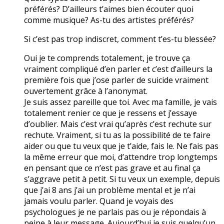
préférés? D’ailleurs t’aimes bien écouter quoi
comme musique? As-tu des artistes préférés?
Si c’est pas trop indiscret, comment t’es-tu blessée?
Oui je te comprends totalement, je trouve ça
vraiment compliqué d’en parler et c’est d’ailleurs la
première fois que j’ose parler de suicide vraiment
ouvertement grâce à l’anonymat.
Je suis assez pareille que toi. Avec ma famille, je vais
totalement renier ce que je ressens et j’essaye
d’oublier. Mais c’est vrai qu’après c’est rechute sur
rechute. Vraiment, si tu as la possibilité de te faire
aider ou que tu veux que je t’aide, fais le. Ne fais pas
la même erreur que moi, d’attendre trop longtemps
en pensant que ce n’est pas grave et au final ça
s’aggrave petit à petit. Si tu veux un exemple, depuis
que j’ai 8 ans j’ai un problème mental et je n’ai
jamais voulu parler. Quand je voyais des
psychologues je ne parlais pas ou je répondais à
peine à leur message. Aujourd’hui je suis quelqu’un