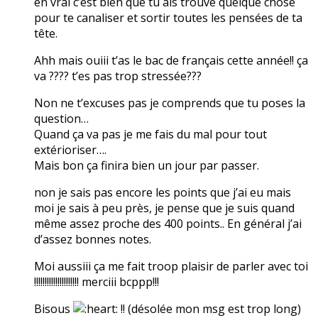
en vrai c’est bien que tu ais trouvé quelque chose
pour te canaliser et sortir toutes les pensées de ta
tête.
Ahh mais ouiii t’as le bac de français cette année!! ça
va ???? t’es pas trop stressée???
Non ne t’excuses pas je comprends que tu poses la
question…
Quand ça va pas je me fais du mal pour tout
extérioriser….
Mais bon ça finira bien un jour par passer.
non je sais pas encore les points que j’ai eu mais
moi je sais à peu près, je pense que je suis quand
même assez proche des 400 points.. En général j’ai
d’assez bonnes notes.
Moi aussiii ça me fait troop plaisir de parler avec toi
!!!!!!!!!!!!!!!!!!!!! merciii bcppp!!!
Bisous
!! (désolée mon msg est trop long)