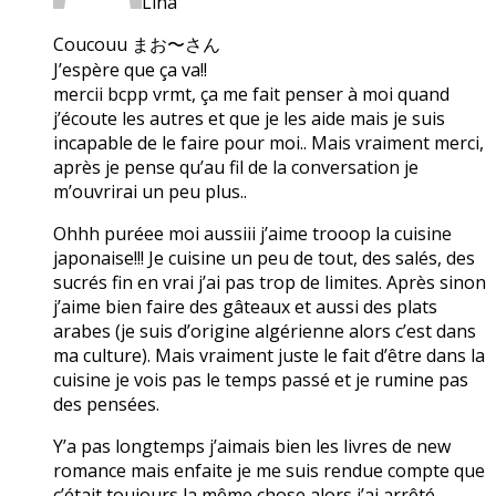
Lina
Coucouu まお〜さん
J’espère que ça va!!
mercii bcpp vrmt, ça me fait penser à moi quand
j’écoute les autres et que je les aide mais je suis
incapable de le faire pour moi.. Mais vraiment merci,
après je pense qu’au fil de la conversation je
m’ouvrirai un peu plus..
Ohhh puréee moi aussiii j’aime trooop la cuisine
japonaise!!! Je cuisine un peu de tout, des salés, des
sucrés fin en vrai j’ai pas trop de limites. Après sinon
j’aime bien faire des gâteaux et aussi des plats
arabes (je suis d’origine algérienne alors c’est dans
ma culture). Mais vraiment juste le fait d’être dans la
cuisine je vois pas le temps passé et je rumine pas
des pensées.
Y’a pas longtemps j’aimais bien les livres de new
romance mais enfaite je me suis rendue compte que
c’était toujours la même chose alors j’ai arrêté.