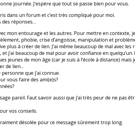
bonne journée. J’espère que tout se passe bien pour vous.
écris dans un forum et c’est très compliqué pour moi.
is des réponses…
avec mon entourage et les autres. Pour mettre en contexte, je 
cèlement, phobie, crise d’angoisse, manipulation et problèm
ive plus à créer de lien. J’ai même beaucoup de mal avec les r
e, et j’ai beaucoup de mal pour avoir confiance en quelqu’un
s jeunes de mon âge (car je suis à l’école à distance) mais j
er de lien…
e personne que j’ai connue.
ur vous faire des ami(e)s?
nnées?
sage pareil. Faut savoir aussi que j’ai très peur de ne pas êt
our vos conseils.
s vraiment désolée pour ce message sûrement trop long.