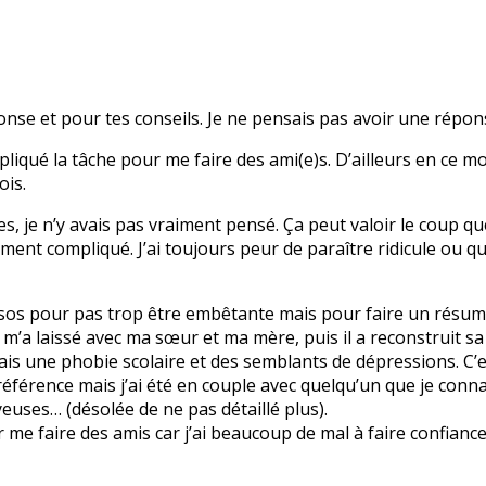
onse et pour tes conseils. Je ne pensais pas avoir une répo
iqué la tâche pour me faire des ami(e)s. D’ailleurs en ce mo
ois.
s, je n’y avais pas vraiment pensé. Ça peut valoir le coup que
ment compliqué. J’ai toujours peur de paraître ridicule ou qu
sos pour pas trop être embêtante mais pour faire un résumé
t m’a laissé avec ma sœur et ma mère, puis il a reconstruit s
’ai fais une phobie scolaire et des semblants de dépressions. C
 référence mais j’ai été en couple avec quelqu’un que je conna
euses… (désolée de ne pas détaillé plus).
r me faire des amis car j’ai beaucoup de mal à faire confianc