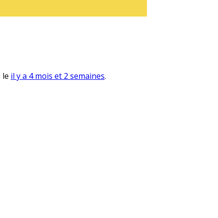
, le
il y a 4 mois et 2 semaines
.