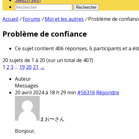
Switch skin
Rechercher
Accueil
/
Forums
/
Moi et les autres
/
Problème de confianc
Problème de confiance
Ce sujet contient 406 réponses, 6 participants et a ét
20 sujets de 1 à 20 (sur un total de 407)
1
2
3
…
19
20
21
→
Auteur
Messages
20 avril 2024 à 18 h 29 min
#56316
Répondre
まお〜さん
Bonjour,