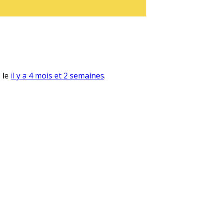
, le
il y a 4 mois et 2 semaines
.