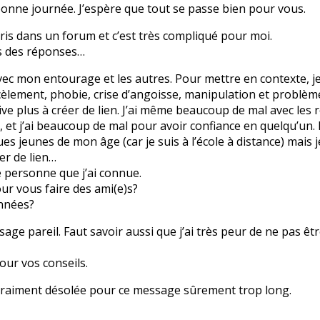
bonne journée. J’espère que tout se passe bien pour vous.
écris dans un forum et c’est très compliqué pour moi.
is des réponses…
avec mon entourage et les autres. Pour mettre en contexte, je 
cèlement, phobie, crise d’angoisse, manipulation et problèm
ive plus à créer de lien. J’ai même beaucoup de mal avec les r
e, et j’ai beaucoup de mal pour avoir confiance en quelqu’un
s jeunes de mon âge (car je suis à l’école à distance) mais j
er de lien…
e personne que j’ai connue.
ur vous faire des ami(e)s?
nnées?
sage pareil. Faut savoir aussi que j’ai très peur de ne pas êt
our vos conseils.
s vraiment désolée pour ce message sûrement trop long.