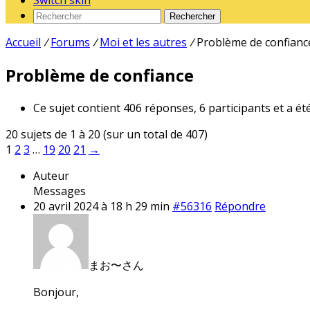
Switch skin
Rechercher
Accueil
/
Forums
/
Moi et les autres
/
Problème de confianc
Problème de confiance
Ce sujet contient 406 réponses, 6 participants et a ét
20 sujets de 1 à 20 (sur un total de 407)
1
2
3
…
19
20
21
→
Auteur
Messages
20 avril 2024 à 18 h 29 min
#56316
Répondre
まお〜さん
Bonjour,