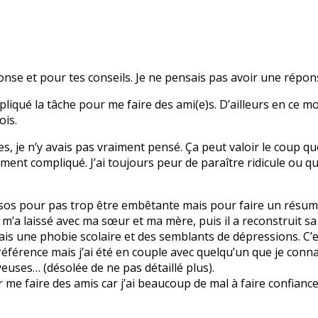
onse et pour tes conseils. Je ne pensais pas avoir une répo
iqué la tâche pour me faire des ami(e)s. D’ailleurs en ce mo
ois.
s, je n’y avais pas vraiment pensé. Ça peut valoir le coup que
ment compliqué. J’ai toujours peur de paraître ridicule ou qu
sos pour pas trop être embêtante mais pour faire un résumé
t m’a laissé avec ma sœur et ma mère, puis il a reconstruit s
’ai fais une phobie scolaire et des semblants de dépressions. C
 référence mais j’ai été en couple avec quelqu’un que je conna
euses… (désolée de ne pas détaillé plus).
r me faire des amis car j’ai beaucoup de mal à faire confianc