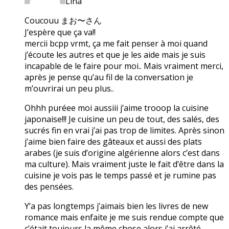
Lina
Coucouu まお〜さん
J’espère que ça va!!
mercii bcpp vrmt, ça me fait penser à moi quand
j’écoute les autres et que je les aide mais je suis
incapable de le faire pour moi.. Mais vraiment merci,
après je pense qu’au fil de la conversation je
m’ouvrirai un peu plus..
Ohhh puréee moi aussiii j’aime trooop la cuisine
japonaise!!! Je cuisine un peu de tout, des salés, des
sucrés fin en vrai j’ai pas trop de limites. Après sinon
j’aime bien faire des gâteaux et aussi des plats
arabes (je suis d’origine algérienne alors c’est dans
ma culture). Mais vraiment juste le fait d’être dans la
cuisine je vois pas le temps passé et je rumine pas
des pensées.
Y’a pas longtemps j’aimais bien les livres de new
romance mais enfaite je me suis rendue compte que
c’était toujours la même chose alors j’ai arrêté.