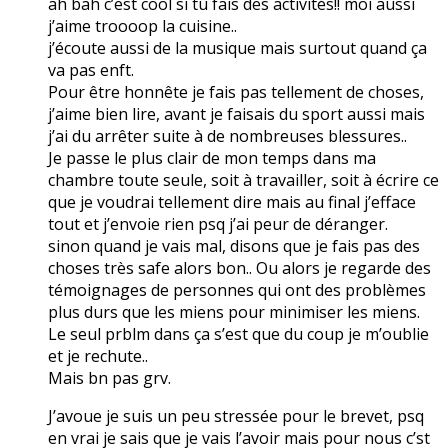
ah bah c’est cool si tu fais des activités!! moi aussi
j’aime troooop la cuisine..
j’écoute aussi de la musique mais surtout quand ça
va pas enft.
Pour être honnête je fais pas tellement de choses,
j’aime bien lire, avant je faisais du sport aussi mais
j’ai du arrêter suite à de nombreuses blessures..
Je passe le plus clair de mon temps dans ma
chambre toute seule, soit à travailler, soit à écrire ce
que je voudrai tellement dire mais au final j’efface
tout et j’envoie rien psq j’ai peur de déranger.
sinon quand je vais mal, disons que je fais pas des
choses très safe alors bon.. Ou alors je regarde des
témoignages de personnes qui ont des problèmes
plus durs que les miens pour minimiser les miens.
Le seul prblm dans ça s’est que du coup je m’oublie
et je rechute..
Mais bn pas grv.
J’avoue je suis un peu stressée pour le brevet, psq
en vrai je sais que je vais l’avoir mais pour nous c’st