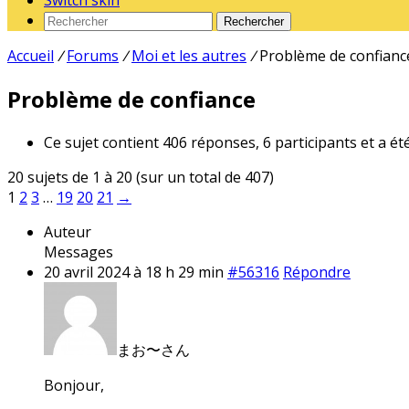
Switch skin
Rechercher
Accueil
/
Forums
/
Moi et les autres
/
Problème de confianc
Problème de confiance
Ce sujet contient 406 réponses, 6 participants et a ét
20 sujets de 1 à 20 (sur un total de 407)
1
2
3
…
19
20
21
→
Auteur
Messages
20 avril 2024 à 18 h 29 min
#56316
Répondre
まお〜さん
Bonjour,