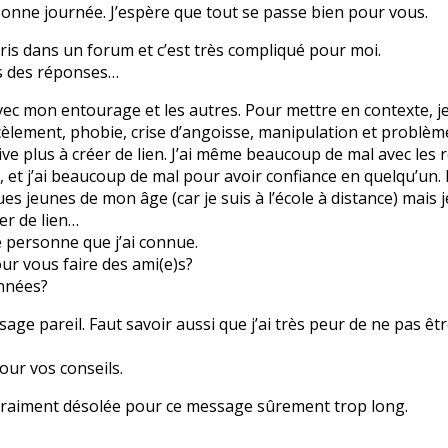
bonne journée. J’espère que tout se passe bien pour vous.
écris dans un forum et c’est très compliqué pour moi.
is des réponses…
avec mon entourage et les autres. Pour mettre en contexte, je 
cèlement, phobie, crise d’angoisse, manipulation et problèm
ive plus à créer de lien. J’ai même beaucoup de mal avec les r
e, et j’ai beaucoup de mal pour avoir confiance en quelqu’un
s jeunes de mon âge (car je suis à l’école à distance) mais j
er de lien…
e personne que j’ai connue.
ur vous faire des ami(e)s?
nnées?
sage pareil. Faut savoir aussi que j’ai très peur de ne pas êt
our vos conseils.
s vraiment désolée pour ce message sûrement trop long.