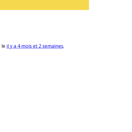
, le
il y a 4 mois et 2 semaines
.