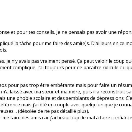
onse et pour tes conseils. Je ne pensais pas avoir une répo
iqué la tâche pour me faire des ami(e)s. D’ailleurs en ce mo
ois.
s, je n’y avais pas vraiment pensé. Ça peut valoir le coup que
ment compliqué. J’ai toujours peur de paraître ridicule ou qu
sos pour pas trop être embêtante mais pour faire un résumé
t m’a laissé avec ma sœur et ma mère, puis il a reconstruit s
’ai fais une phobie scolaire et des semblants de dépressions. C
 référence mais j’ai été en couple avec quelqu’un que je conna
euses… (désolée de ne pas détaillé plus).
r me faire des amis car j’ai beaucoup de mal à faire confianc