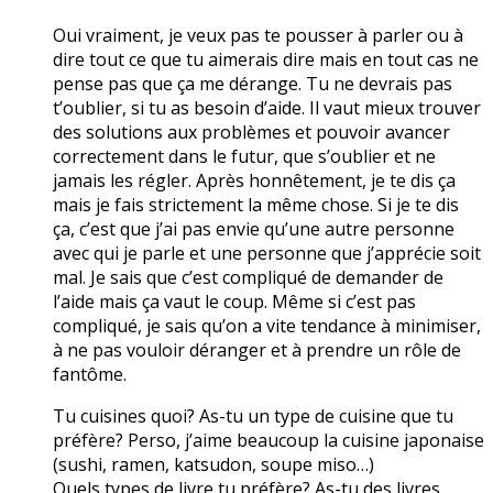
Oui vraiment, je veux pas te pousser à parler ou à
dire tout ce que tu aimerais dire mais en tout cas ne
pense pas que ça me dérange. Tu ne devrais pas
t’oublier, si tu as besoin d’aide. Il vaut mieux trouver
des solutions aux problèmes et pouvoir avancer
correctement dans le futur, que s’oublier et ne
jamais les régler. Après honnêtement, je te dis ça
mais je fais strictement la même chose. Si je te dis
ça, c’est que j’ai pas envie qu’une autre personne
avec qui je parle et une personne que j’apprécie soit
mal. Je sais que c’est compliqué de demander de
l’aide mais ça vaut le coup. Même si c’est pas
compliqué, je sais qu’on a vite tendance à minimiser,
à ne pas vouloir déranger et à prendre un rôle de
fantôme.
Tu cuisines quoi? As-tu un type de cuisine que tu
préfère? Perso, j’aime beaucoup la cuisine japonaise
(sushi, ramen, katsudon, soupe miso…)
Quels types de livre tu préfère? As-tu des livres