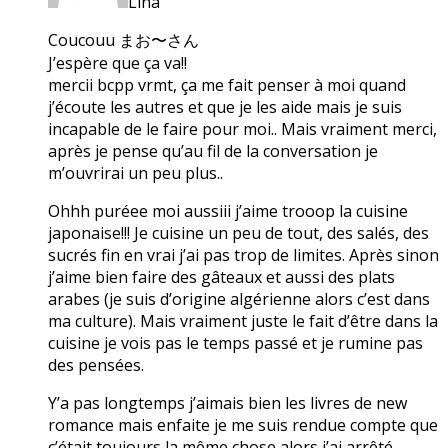
Lina
Coucouu まお〜さん
J’espère que ça va!!
mercii bcpp vrmt, ça me fait penser à moi quand
j’écoute les autres et que je les aide mais je suis
incapable de le faire pour moi.. Mais vraiment merci,
après je pense qu’au fil de la conversation je
m’ouvrirai un peu plus..
Ohhh puréee moi aussiii j’aime trooop la cuisine
japonaise!!! Je cuisine un peu de tout, des salés, des
sucrés fin en vrai j’ai pas trop de limites. Après sinon
j’aime bien faire des gâteaux et aussi des plats
arabes (je suis d’origine algérienne alors c’est dans
ma culture). Mais vraiment juste le fait d’être dans la
cuisine je vois pas le temps passé et je rumine pas
des pensées.
Y’a pas longtemps j’aimais bien les livres de new
romance mais enfaite je me suis rendue compte que
c’était toujours la même chose alors j’ai arrêté.