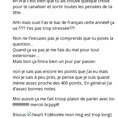
en vrai c’est bien que tu ais trouvé quelque chose
pour te canaliser et sortir toutes les pensées de ta
tête.
Ahh mais ouiii t’as le bac de français cette année!! ça
va ???? t’es pas trop stressée???
Non ne t’excuses pas je comprends que tu poses la
question…
Quand ça va pas je me fais du mal pour tout
extérioriser….
Mais bon ça finira bien un jour par passer.
non je sais pas encore les points que j’ai eu mais
moi je sais à peu près, je pense que je suis quand
même assez proche des 400 points.. En général j’ai
d’assez bonnes notes.
Moi aussiii ça me fait troop plaisir de parler avec toi
!!!!!!!!!!!!!!!!!!!!! merciii bcppp!!!
Bisous
!! (désolée mon msg est trop long)