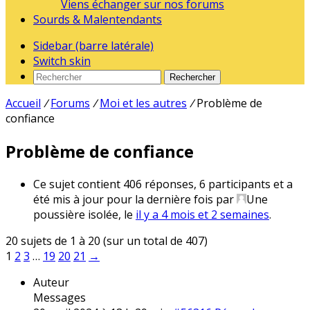
Viens échanger sur nos forums
Sourds & Malentendants
Sidebar (barre latérale)
Switch skin
Rechercher
Accueil
/
Forums
/
Moi et les autres
/
Problème de
confiance
Problème de confiance
Ce sujet contient 406 réponses, 6 participants et a
été mis à jour pour la dernière fois par
Une
poussière isolée
, le
il y a 4 mois et 2 semaines
.
20 sujets de 1 à 20 (sur un total de 407)
1
2
3
…
19
20
21
→
Auteur
Messages