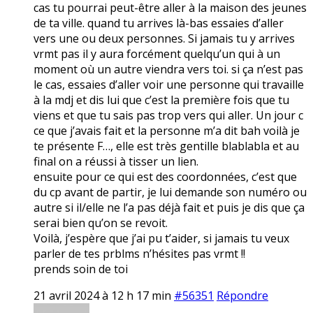
cas tu pourrai peut-être aller à la maison des jeunes
de ta ville. quand tu arrives là-bas essaies d’aller
vers une ou deux personnes. Si jamais tu y arrives
vrmt pas il y aura forcément quelqu’un qui à un
moment où un autre viendra vers toi. si ça n’est pas
le cas, essaies d’aller voir une personne qui travaille
à la mdj et dis lui que c’est la première fois que tu
viens et que tu sais pas trop vers qui aller. Un jour c
ce que j’avais fait et la personne m’a dit bah voilà je
te présente F…, elle est très gentille blablabla et au
final on a réussi à tisser un lien.
ensuite pour ce qui est des coordonnées, c’est que
du cp avant de partir, je lui demande son numéro ou
autre si il/elle ne l’a pas déjà fait et puis je dis que ça
serai bien qu’on se revoit.
Voilà, j’espère que j’ai pu t’aider, si jamais tu veux
parler de tes prblms n’hésites pas vrmt !!
prends soin de toi
21 avril 2024 à 12 h 17 min
#56351
Répondre