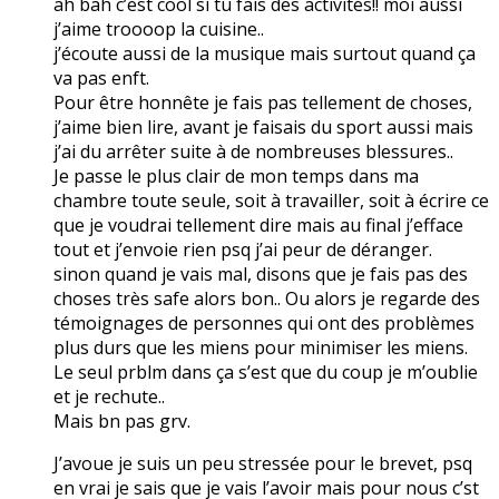
ah bah c’est cool si tu fais des activités!! moi aussi
j’aime troooop la cuisine..
j’écoute aussi de la musique mais surtout quand ça
va pas enft.
Pour être honnête je fais pas tellement de choses,
j’aime bien lire, avant je faisais du sport aussi mais
j’ai du arrêter suite à de nombreuses blessures..
Je passe le plus clair de mon temps dans ma
chambre toute seule, soit à travailler, soit à écrire ce
que je voudrai tellement dire mais au final j’efface
tout et j’envoie rien psq j’ai peur de déranger.
sinon quand je vais mal, disons que je fais pas des
choses très safe alors bon.. Ou alors je regarde des
témoignages de personnes qui ont des problèmes
plus durs que les miens pour minimiser les miens.
Le seul prblm dans ça s’est que du coup je m’oublie
et je rechute..
Mais bn pas grv.
J’avoue je suis un peu stressée pour le brevet, psq
en vrai je sais que je vais l’avoir mais pour nous c’st