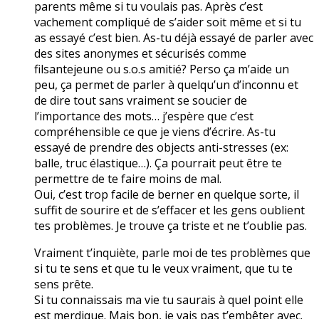
parents même si tu voulais pas. Après c’est
vachement compliqué de s’aider soit même et si tu
as essayé c’est bien. As-tu déjà essayé de parler avec
des sites anonymes et sécurisés comme
filsantejeune ou s.o.s amitié? Perso ça m’aide un
peu, ça permet de parler à quelqu’un d’inconnu et
de dire tout sans vraiment se soucier de
l’importance des mots… j’espère que c’est
compréhensible ce que je viens d’écrire. As-tu
essayé de prendre des objects anti-stresses (ex:
balle, truc élastique…). Ça pourrait peut être te
permettre de te faire moins de mal.
Oui, c’est trop facile de berner en quelque sorte, il
suffit de sourire et de s’effacer et les gens oublient
tes problèmes. Je trouve ça triste et ne t’oublie pas.
Vraiment t’inquiète, parle moi de tes problèmes que
si tu te sens et que tu le veux vraiment, que tu te
sens prête.
Si tu connaissais ma vie tu saurais à quel point elle
est merdique. Mais bon, je vais pas t’embêter avec.