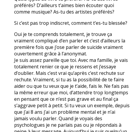
préférés? D’ailleurs t’aimes bien écouter quoi
comme musique? As-tu des artistes préférés?
Si c’est pas trop indiscret, comment t’es-tu blessée?
Oui je te comprends totalement, je trouve ça
vraiment compliqué d’en parler et c’est d’ailleurs la
première fois que j’ose parler de suicide vraiment
ouvertement grâce à l’anonymat.
Je suis assez pareille que toi. Avec ma famille, je vais
totalement renier ce que je ressens et j’essaye
d’oublier. Mais c’est vrai qu’après c’est rechute sur
rechute. Vraiment, si tu as la possibilité de te faire
aider ou que tu veux que je t’aide, fais le. Ne fais pas
la même erreur que moi, d’attendre trop longtemps
en pensant que ce n’est pas grave et au final ça
s’aggrave petit à petit. Si tu veux un exemple, depuis
que j’ai 8 ans j’ai un problème mental et je n’ai
jamais voulu parler. Quand je voyais des
psychologues je ne parlais pas ou je répondais à
peine à leur message. Aujourd’hui je suis quelqu’un