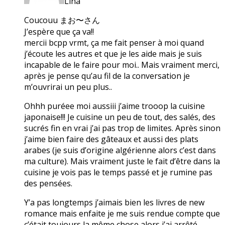
Lina
Coucouu まお〜さん
J’espère que ça va!!
mercii bcpp vrmt, ça me fait penser à moi quand
j’écoute les autres et que je les aide mais je suis
incapable de le faire pour moi.. Mais vraiment merci,
après je pense qu’au fil de la conversation je
m’ouvrirai un peu plus..
Ohhh puréee moi aussiii j’aime trooop la cuisine
japonaise!!! Je cuisine un peu de tout, des salés, des
sucrés fin en vrai j’ai pas trop de limites. Après sinon
j’aime bien faire des gâteaux et aussi des plats
arabes (je suis d’origine algérienne alors c’est dans
ma culture). Mais vraiment juste le fait d’être dans la
cuisine je vois pas le temps passé et je rumine pas
des pensées.
Y’a pas longtemps j’aimais bien les livres de new
romance mais enfaite je me suis rendue compte que
c’était toujours la même chose alors j’ai arrêté.