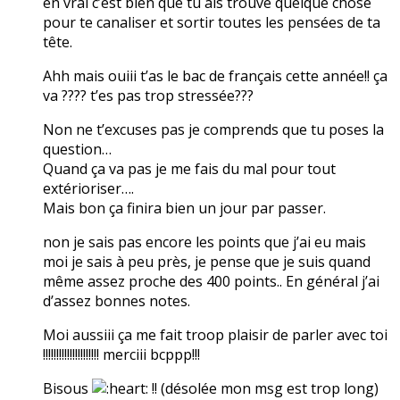
en vrai c’est bien que tu ais trouvé quelque chose
pour te canaliser et sortir toutes les pensées de ta
tête.
Ahh mais ouiii t’as le bac de français cette année!! ça
va ???? t’es pas trop stressée???
Non ne t’excuses pas je comprends que tu poses la
question…
Quand ça va pas je me fais du mal pour tout
extérioriser….
Mais bon ça finira bien un jour par passer.
non je sais pas encore les points que j’ai eu mais
moi je sais à peu près, je pense que je suis quand
même assez proche des 400 points.. En général j’ai
d’assez bonnes notes.
Moi aussiii ça me fait troop plaisir de parler avec toi
!!!!!!!!!!!!!!!!!!!!! merciii bcppp!!!
Bisous
!! (désolée mon msg est trop long)