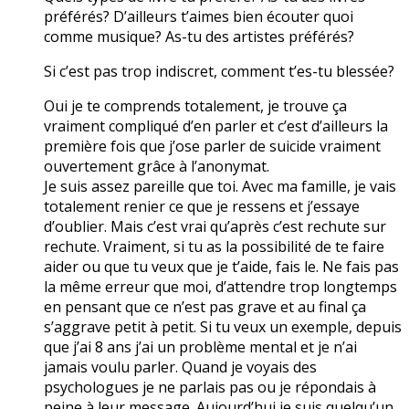
préférés? D’ailleurs t’aimes bien écouter quoi
comme musique? As-tu des artistes préférés?
Si c’est pas trop indiscret, comment t’es-tu blessée?
Oui je te comprends totalement, je trouve ça
vraiment compliqué d’en parler et c’est d’ailleurs la
première fois que j’ose parler de suicide vraiment
ouvertement grâce à l’anonymat.
Je suis assez pareille que toi. Avec ma famille, je vais
totalement renier ce que je ressens et j’essaye
d’oublier. Mais c’est vrai qu’après c’est rechute sur
rechute. Vraiment, si tu as la possibilité de te faire
aider ou que tu veux que je t’aide, fais le. Ne fais pas
la même erreur que moi, d’attendre trop longtemps
en pensant que ce n’est pas grave et au final ça
s’aggrave petit à petit. Si tu veux un exemple, depuis
que j’ai 8 ans j’ai un problème mental et je n’ai
jamais voulu parler. Quand je voyais des
psychologues je ne parlais pas ou je répondais à
peine à leur message. Aujourd’hui je suis quelqu’un