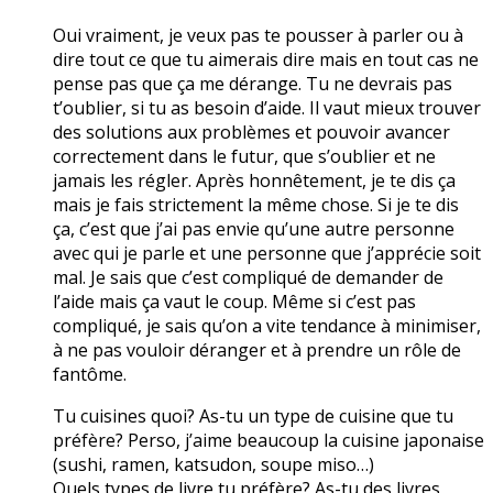
Oui vraiment, je veux pas te pousser à parler ou à
dire tout ce que tu aimerais dire mais en tout cas ne
pense pas que ça me dérange. Tu ne devrais pas
t’oublier, si tu as besoin d’aide. Il vaut mieux trouver
des solutions aux problèmes et pouvoir avancer
correctement dans le futur, que s’oublier et ne
jamais les régler. Après honnêtement, je te dis ça
mais je fais strictement la même chose. Si je te dis
ça, c’est que j’ai pas envie qu’une autre personne
avec qui je parle et une personne que j’apprécie soit
mal. Je sais que c’est compliqué de demander de
l’aide mais ça vaut le coup. Même si c’est pas
compliqué, je sais qu’on a vite tendance à minimiser,
à ne pas vouloir déranger et à prendre un rôle de
fantôme.
Tu cuisines quoi? As-tu un type de cuisine que tu
préfère? Perso, j’aime beaucoup la cuisine japonaise
(sushi, ramen, katsudon, soupe miso…)
Quels types de livre tu préfère? As-tu des livres