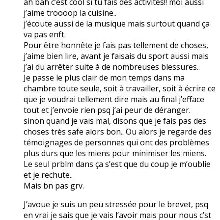
ah bah c’est cool si tu fais des activités!! moi aussi
j’aime troooop la cuisine..
j’écoute aussi de la musique mais surtout quand ça
va pas enft.
Pour être honnête je fais pas tellement de choses,
j’aime bien lire, avant je faisais du sport aussi mais
j’ai du arrêter suite à de nombreuses blessures..
Je passe le plus clair de mon temps dans ma
chambre toute seule, soit à travailler, soit à écrire ce
que je voudrai tellement dire mais au final j’efface
tout et j’envoie rien psq j’ai peur de déranger.
sinon quand je vais mal, disons que je fais pas des
choses très safe alors bon.. Ou alors je regarde des
témoignages de personnes qui ont des problèmes
plus durs que les miens pour minimiser les miens.
Le seul prblm dans ça s’est que du coup je m’oublie
et je rechute..
Mais bn pas grv.
J’avoue je suis un peu stressée pour le brevet, psq
en vrai je sais que je vais l’avoir mais pour nous c’st