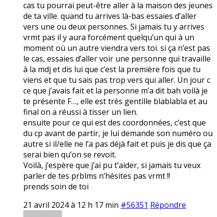
cas tu pourrai peut-être aller à la maison des jeunes
de ta ville. quand tu arrives là-bas essaies d’aller
vers une ou deux personnes. Si jamais tu y arrives
vrmt pas il y aura forcément quelqu’un qui à un
moment où un autre viendra vers toi. si ça n’est pas
le cas, essaies d’aller voir une personne qui travaille
à la mdj et dis lui que c’est la première fois que tu
viens et que tu sais pas trop vers qui aller. Un jour c
ce que j’avais fait et la personne m’a dit bah voilà je
te présente F…, elle est très gentille blablabla et au
final on a réussi à tisser un lien.
ensuite pour ce qui est des coordonnées, c’est que
du cp avant de partir, je lui demande son numéro ou
autre si il/elle ne l’a pas déjà fait et puis je dis que ça
serai bien qu’on se revoit.
Voilà, j’espère que j’ai pu t’aider, si jamais tu veux
parler de tes prblms n’hésites pas vrmt !!
prends soin de toi
21 avril 2024 à 12 h 17 min
#56351
Répondre