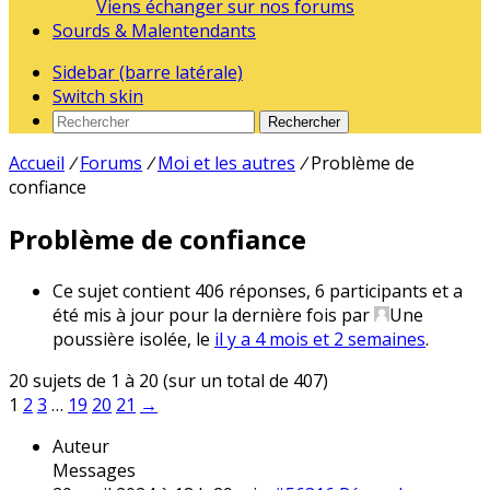
Viens échanger sur nos forums
Sourds & Malentendants
Sidebar (barre latérale)
Switch skin
Rechercher
Accueil
/
Forums
/
Moi et les autres
/
Problème de
confiance
Problème de confiance
Ce sujet contient 406 réponses, 6 participants et a
été mis à jour pour la dernière fois par
Une
poussière isolée
, le
il y a 4 mois et 2 semaines
.
20 sujets de 1 à 20 (sur un total de 407)
1
2
3
…
19
20
21
→
Auteur
Messages