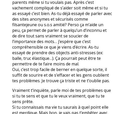
parents même si tu voulais pas. Après c’est
vachement compliqué de s’aider soit même et si tu
as essayé c’est bien. As-tu déjà essayé de parler avec
des sites anonymes et sécurisés comme
filsantejeune ou s.o.s amitié? Perso ça m’aide un
peu, ça permet de parler à quelqu’un d’inconnu et
de dire tout sans vraiment se soucier de
l’importance des mots… j’espère que c’est
compréhensible ce que je viens d’écrire. As-tu
essayé de prendre des objects anti-stresses (ex:
balle, truc élastique…). Ça pourrait peut être te
permettre de te faire moins de mal.
Oui, c’est trop facile de berner en quelque sorte, il
suffit de sourire et de s’effacer et les gens oublient
tes problèmes. Je trouve ça triste et ne t’oublie pas.
Vraiment t’inquiète, parle moi de tes problèmes que
si tu te sens et que tu le veux vraiment, que tu te
sens prête.
Si tu connaissais ma vie tu saurais à quel point elle
est merdique. Mais bon, je vais pas t’embêter avec.