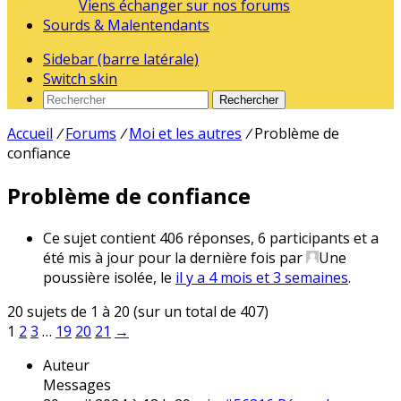
Viens échanger sur nos forums
Sourds & Malentendants
Sidebar (barre latérale)
Switch skin
Rechercher
Accueil
/
Forums
/
Moi et les autres
/
Problème de
confiance
Problème de confiance
Ce sujet contient 406 réponses, 6 participants et a
été mis à jour pour la dernière fois par
Une
poussière isolée
, le
il y a 4 mois et 3 semaines
.
20 sujets de 1 à 20 (sur un total de 407)
1
2
3
…
19
20
21
→
Auteur
Messages