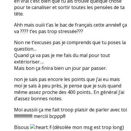
en vrai c’est bien que tu ais trouvé quelque chose
pour te canaliser et sortir toutes les pensées de ta
tête.
Ahh mais ouiii t’as le bac de français cette année!! ça
va ???? t’es pas trop stressée???
Non ne t’excuses pas je comprends que tu poses la
question…
Quand ça va pas je me fais du mal pour tout
extérioriser….
Mais bon ça finira bien un jour par passer.
non je sais pas encore les points que j’ai eu mais
moi je sais à peu près, je pense que je suis quand
même assez proche des 400 points.. En général j’ai
d’assez bonnes notes.
Moi aussiii ça me fait troop plaisir de parler avec toi
!!!!!!!!!!!!!!!!!!!!! merciii bcppp!!!
Bisous
!! (désolée mon msg est trop long)