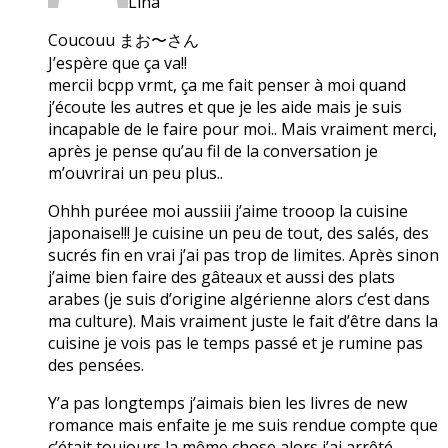
Lina
Coucouu まお〜さん
J’espère que ça va!!
mercii bcpp vrmt, ça me fait penser à moi quand
j’écoute les autres et que je les aide mais je suis
incapable de le faire pour moi.. Mais vraiment merci,
après je pense qu’au fil de la conversation je
m’ouvrirai un peu plus..
Ohhh puréee moi aussiii j’aime trooop la cuisine
japonaise!!! Je cuisine un peu de tout, des salés, des
sucrés fin en vrai j’ai pas trop de limites. Après sinon
j’aime bien faire des gâteaux et aussi des plats
arabes (je suis d’origine algérienne alors c’est dans
ma culture). Mais vraiment juste le fait d’être dans la
cuisine je vois pas le temps passé et je rumine pas
des pensées.
Y’a pas longtemps j’aimais bien les livres de new
romance mais enfaite je me suis rendue compte que
c’était toujours la même chose alors j’ai arrêté.