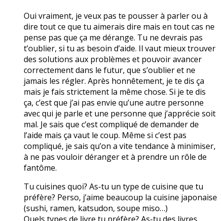
Oui vraiment, je veux pas te pousser à parler ou à
dire tout ce que tu aimerais dire mais en tout cas ne
pense pas que ça me dérange. Tu ne devrais pas
t’oublier, si tu as besoin d’aide. Il vaut mieux trouver
des solutions aux problèmes et pouvoir avancer
correctement dans le futur, que s’oublier et ne
jamais les régler. Après honnêtement, je te dis ça
mais je fais strictement la même chose. Si je te dis
ça, c’est que j’ai pas envie qu’une autre personne
avec qui je parle et une personne que j’apprécie soit
mal. Je sais que c’est compliqué de demander de
l’aide mais ça vaut le coup. Même si c’est pas
compliqué, je sais qu’on a vite tendance à minimiser,
à ne pas vouloir déranger et à prendre un rôle de
fantôme.
Tu cuisines quoi? As-tu un type de cuisine que tu
préfère? Perso, j’aime beaucoup la cuisine japonaise
(sushi, ramen, katsudon, soupe miso…)
Quels types de livre tu préfère? As-tu des livres