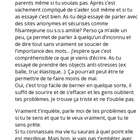
parents même si tu voulais pas. Après c’est
vachement compliqué de s’aider soit même et si tu
as essayé c’est bien. As-tu déjà essayé de parler avec
des sites anonymes et sécurisés comme
filsantejeune ou s.o.s amitié? Perso ça m’aide un
peu, ça permet de parler à quelqu’un d’inconnu et
de dire tout sans vraiment se soucier de
l’importance des mots… j’espère que c’est
compréhensible ce que je viens d’écrire. As-tu
essayé de prendre des objects anti-stresses (ex:
balle, truc élastique…). Ça pourrait peut être te
permettre de te faire moins de mal.
Oui, c’est trop facile de berner en quelque sorte, il
suffit de sourire et de s’effacer et les gens oublient
tes problèmes. Je trouve ça triste et ne t’oublie pas.
Vraiment t’inquiète, parle moi de tes problèmes que
si tu te sens et que tu le veux vraiment, que tu te
sens prête.
Si tu connaissais ma vie tu saurais à quel point elle
est merdique. Mais bon, je vais pas t’embêter avec.