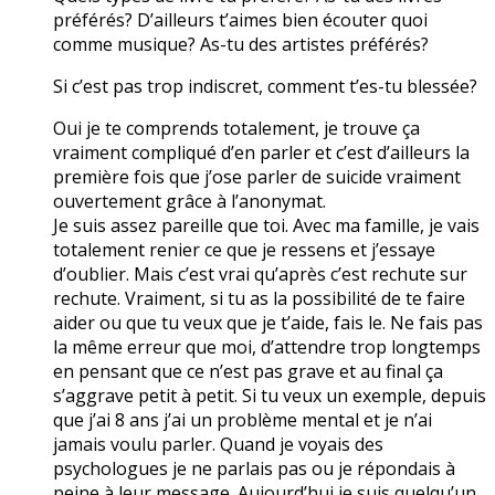
préférés? D’ailleurs t’aimes bien écouter quoi
comme musique? As-tu des artistes préférés?
Si c’est pas trop indiscret, comment t’es-tu blessée?
Oui je te comprends totalement, je trouve ça
vraiment compliqué d’en parler et c’est d’ailleurs la
première fois que j’ose parler de suicide vraiment
ouvertement grâce à l’anonymat.
Je suis assez pareille que toi. Avec ma famille, je vais
totalement renier ce que je ressens et j’essaye
d’oublier. Mais c’est vrai qu’après c’est rechute sur
rechute. Vraiment, si tu as la possibilité de te faire
aider ou que tu veux que je t’aide, fais le. Ne fais pas
la même erreur que moi, d’attendre trop longtemps
en pensant que ce n’est pas grave et au final ça
s’aggrave petit à petit. Si tu veux un exemple, depuis
que j’ai 8 ans j’ai un problème mental et je n’ai
jamais voulu parler. Quand je voyais des
psychologues je ne parlais pas ou je répondais à
peine à leur message. Aujourd’hui je suis quelqu’un