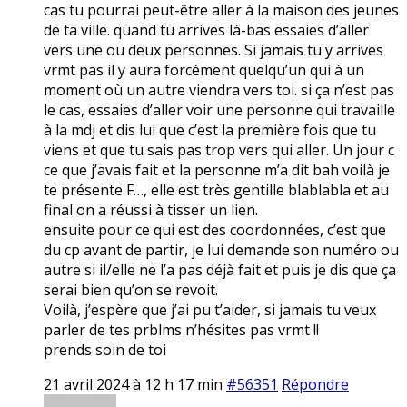
cas tu pourrai peut-être aller à la maison des jeunes
de ta ville. quand tu arrives là-bas essaies d’aller
vers une ou deux personnes. Si jamais tu y arrives
vrmt pas il y aura forcément quelqu’un qui à un
moment où un autre viendra vers toi. si ça n’est pas
le cas, essaies d’aller voir une personne qui travaille
à la mdj et dis lui que c’est la première fois que tu
viens et que tu sais pas trop vers qui aller. Un jour c
ce que j’avais fait et la personne m’a dit bah voilà je
te présente F…, elle est très gentille blablabla et au
final on a réussi à tisser un lien.
ensuite pour ce qui est des coordonnées, c’est que
du cp avant de partir, je lui demande son numéro ou
autre si il/elle ne l’a pas déjà fait et puis je dis que ça
serai bien qu’on se revoit.
Voilà, j’espère que j’ai pu t’aider, si jamais tu veux
parler de tes prblms n’hésites pas vrmt !!
prends soin de toi
21 avril 2024 à 12 h 17 min
#56351
Répondre