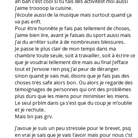
ah bah c’est cool si tu fais des activités!! moi aussi
j’aime troooop la cuisine..
j’écoute aussi de la musique mais surtout quand ça
va pas enft.
Pour être honnête je fais pas tellement de choses,
j’aime bien lire, avant je faisais du sport aussi mais
j’ai du arrêter suite à de nombreuses blessures..
Je passe le plus clair de mon temps dans ma
chambre toute seule, soit à travailler, soit à écrire ce
que je voudrai tellement dire mais au final j’efface
tout et j’envoie rien psq j’ai peur de déranger.
sinon quand je vais mal, disons que je fais pas des
choses très safe alors bon.. Ou alors je regarde des
témoignages de personnes qui ont des problèmes
plus durs que les miens pour minimiser les miens.
Le seul prblm dans ça s’est que du coup je m’oublie
et je rechute..
Mais bn pas grv.
J’avoue je suis un peu stressée pour le brevet, psq
en vrai je sais que je vais l’avoir mais pour nous c’st