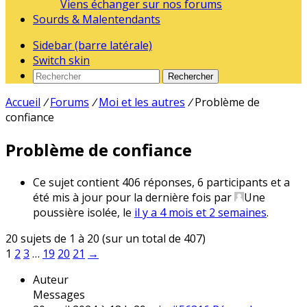
Viens échanger sur nos forums
Sourds & Malentendants
Sidebar (barre latérale)
Switch skin
Rechercher
Accueil
/
Forums
/
Moi et les autres
/
Problème de
confiance
Problème de confiance
Ce sujet contient 406 réponses, 6 participants et a
été mis à jour pour la dernière fois par
Une
poussière isolée
, le
il y a 4 mois et 2 semaines
.
20 sujets de 1 à 20 (sur un total de 407)
1
2
3
…
19
20
21
→
Auteur
Messages