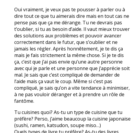
Oui vraiment, je veux pas te pousser à parler ou à
dire tout ce que tu aimerais dire mais en tout cas ne
pense pas que ça me dérange. Tu ne devrais pas
t’oublier, si tu as besoin d’aide. Il vaut mieux trouver
des solutions aux problèmes et pouvoir avancer
correctement dans le futur, que s’oublier et ne
jamais les régler. Après honnêtement, je te dis ça
mais je fais strictement la même chose. Si je te dis
ça, c’est que j’ai pas envie qu’une autre personne
avec qui je parle et une personne que j’apprécie soit
mal. Je sais que c’est compliqué de demander de
l’aide mais ça vaut le coup. Même si c’est pas
compliqué, je sais qu’on a vite tendance à minimiser,
à ne pas vouloir déranger et à prendre un rôle de
fantôme.
Tu cuisines quoi? As-tu un type de cuisine que tu
préfère? Perso, j’aime beaucoup la cuisine japonaise
(sushi, ramen, katsudon, soupe miso…)
Quels types de livre tu préfère? As-tu des livres