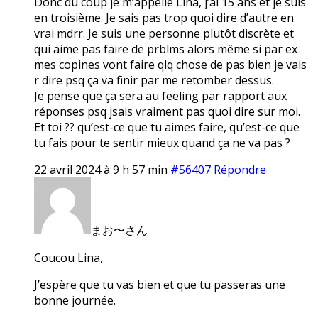
Donc du coup je m’appelle Lina, j’ai 15 ans et je suis
en troisième. Je sais pas trop quoi dire d’autre en
vrai mdrr. Je suis une personne plutôt discrète et
qui aime pas faire de prblms alors même si par ex
mes copines vont faire qlq chose de pas bien je vais
r dire psq ça va finir par me retomber dessus.
Je pense que ça sera au feeling par rapport aux
réponses psq jsais vraiment pas quoi dire sur moi.
Et toi ?? qu’est-ce que tu aimes faire, qu’est-ce que
tu fais pour te sentir mieux quand ça ne va pas ?
22 avril 2024 à 9 h 57 min
#56407
Répondre
まお〜さん
Coucou Lina,
J’espère que tu vas bien et que tu passeras une
bonne journée.