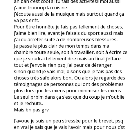
ah bah c’est cool si tu fais des activités!! moi aussi
j’aime troooop la cuisine..
j’écoute aussi de la musique mais surtout quand ça
va pas enft.
Pour être honnête je fais pas tellement de choses,
j’aime bien lire, avant je faisais du sport aussi mais
j’ai du arrêter suite à de nombreuses blessures..
Je passe le plus clair de mon temps dans ma
chambre toute seule, soit à travailler, soit à écrire ce
que je voudrai tellement dire mais au final j’efface
tout et j’envoie rien psq j’ai peur de déranger.
sinon quand je vais mal, disons que je fais pas des
choses très safe alors bon.. Ou alors je regarde des
témoignages de personnes qui ont des problèmes
plus durs que les miens pour minimiser les miens.
Le seul prblm dans ça s’est que du coup je m’oublie
et je rechute..
Mais bn pas grv.
J’avoue je suis un peu stressée pour le brevet, psq
en vrai je sais que je vais l’avoir mais pour nous c’st