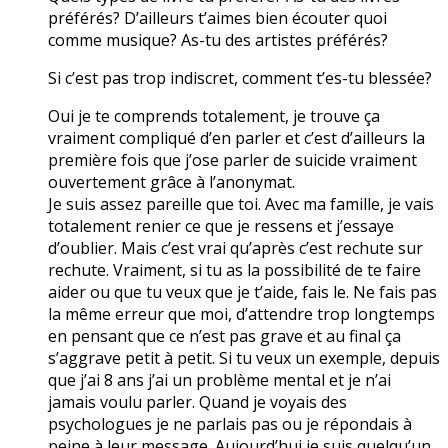
préférés? D’ailleurs t’aimes bien écouter quoi
comme musique? As-tu des artistes préférés?
Si c’est pas trop indiscret, comment t’es-tu blessée?
Oui je te comprends totalement, je trouve ça
vraiment compliqué d’en parler et c’est d’ailleurs la
première fois que j’ose parler de suicide vraiment
ouvertement grâce à l’anonymat.
Je suis assez pareille que toi. Avec ma famille, je vais
totalement renier ce que je ressens et j’essaye
d’oublier. Mais c’est vrai qu’après c’est rechute sur
rechute. Vraiment, si tu as la possibilité de te faire
aider ou que tu veux que je t’aide, fais le. Ne fais pas
la même erreur que moi, d’attendre trop longtemps
en pensant que ce n’est pas grave et au final ça
s’aggrave petit à petit. Si tu veux un exemple, depuis
que j’ai 8 ans j’ai un problème mental et je n’ai
jamais voulu parler. Quand je voyais des
psychologues je ne parlais pas ou je répondais à
peine à leur message. Aujourd’hui je suis quelqu’un