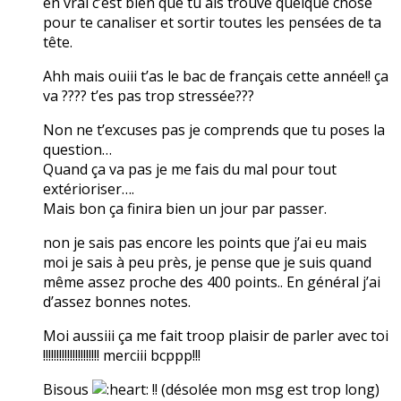
en vrai c’est bien que tu ais trouvé quelque chose
pour te canaliser et sortir toutes les pensées de ta
tête.
Ahh mais ouiii t’as le bac de français cette année!! ça
va ???? t’es pas trop stressée???
Non ne t’excuses pas je comprends que tu poses la
question…
Quand ça va pas je me fais du mal pour tout
extérioriser….
Mais bon ça finira bien un jour par passer.
non je sais pas encore les points que j’ai eu mais
moi je sais à peu près, je pense que je suis quand
même assez proche des 400 points.. En général j’ai
d’assez bonnes notes.
Moi aussiii ça me fait troop plaisir de parler avec toi
!!!!!!!!!!!!!!!!!!!!! merciii bcppp!!!
Bisous
!! (désolée mon msg est trop long)