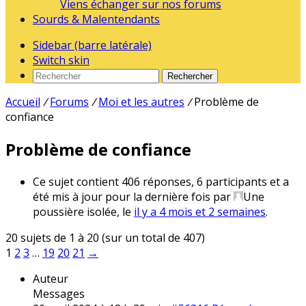
Viens échanger sur nos forums
Sourds & Malentendants
Sidebar (barre latérale)
Switch skin
Rechercher
Accueil
/
Forums
/
Moi et les autres
/
Problème de
confiance
Problème de confiance
Ce sujet contient 406 réponses, 6 participants et a
été mis à jour pour la dernière fois par
Une
poussière isolée
, le
il y a 4 mois et 2 semaines
.
20 sujets de 1 à 20 (sur un total de 407)
1
2
3
…
19
20
21
→
Auteur
Messages