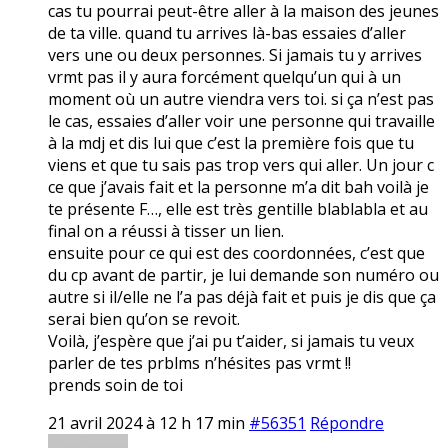
cas tu pourrai peut-être aller à la maison des jeunes
de ta ville. quand tu arrives là-bas essaies d’aller
vers une ou deux personnes. Si jamais tu y arrives
vrmt pas il y aura forcément quelqu’un qui à un
moment où un autre viendra vers toi. si ça n’est pas
le cas, essaies d’aller voir une personne qui travaille
à la mdj et dis lui que c’est la première fois que tu
viens et que tu sais pas trop vers qui aller. Un jour c
ce que j’avais fait et la personne m’a dit bah voilà je
te présente F…, elle est très gentille blablabla et au
final on a réussi à tisser un lien.
ensuite pour ce qui est des coordonnées, c’est que
du cp avant de partir, je lui demande son numéro ou
autre si il/elle ne l’a pas déjà fait et puis je dis que ça
serai bien qu’on se revoit.
Voilà, j’espère que j’ai pu t’aider, si jamais tu veux
parler de tes prblms n’hésites pas vrmt !!
prends soin de toi
21 avril 2024 à 12 h 17 min
#56351
Répondre