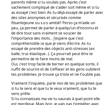
parents même si tu voulais pas. Après c’est
vachement compliqué de s’aider soit même et si tu
as essayé c’est bien. As-tu déjà essayé de parler avec
des sites anonymes et sécurisés comme
filsantejeune ou s.o.s amitié? Perso ça m’aide un
peu, ça permet de parler à quelqu’un d’inconnu et
de dire tout sans vraiment se soucier de
l’importance des mots… j’espère que c’est
compréhensible ce que je viens d’écrire. As-tu
essayé de prendre des objects anti-stresses (ex:
balle, truc élastique…). Ça pourrait peut être te
permettre de te faire moins de mal.
Oui, c’est trop facile de berner en quelque sorte, il
suffit de sourire et de s’effacer et les gens oublient
tes problèmes. Je trouve ça triste et ne t’oublie pas.
Vraiment t’inquiète, parle moi de tes problèmes que
si tu te sens et que tu le veux vraiment, que tu te
sens prête.
Si tu connaissais ma vie tu saurais à quel point elle
est merdique. Mais bon, je vais pas t’embêter avec.