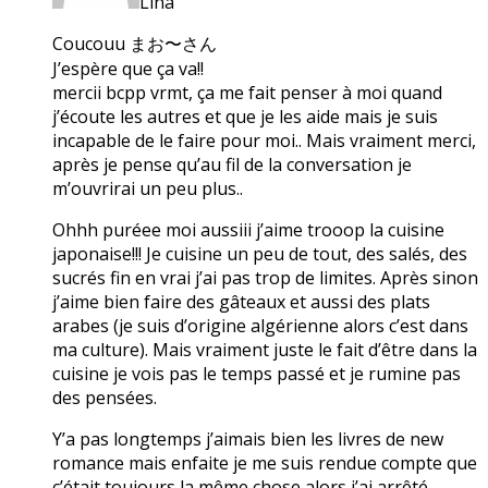
Lina
Coucouu まお〜さん
J’espère que ça va!!
mercii bcpp vrmt, ça me fait penser à moi quand
j’écoute les autres et que je les aide mais je suis
incapable de le faire pour moi.. Mais vraiment merci,
après je pense qu’au fil de la conversation je
m’ouvrirai un peu plus..
Ohhh puréee moi aussiii j’aime trooop la cuisine
japonaise!!! Je cuisine un peu de tout, des salés, des
sucrés fin en vrai j’ai pas trop de limites. Après sinon
j’aime bien faire des gâteaux et aussi des plats
arabes (je suis d’origine algérienne alors c’est dans
ma culture). Mais vraiment juste le fait d’être dans la
cuisine je vois pas le temps passé et je rumine pas
des pensées.
Y’a pas longtemps j’aimais bien les livres de new
romance mais enfaite je me suis rendue compte que
c’était toujours la même chose alors j’ai arrêté.