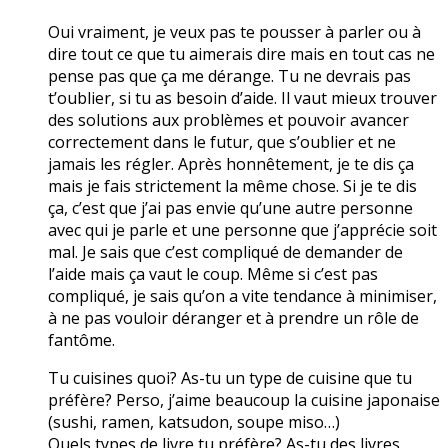
Oui vraiment, je veux pas te pousser à parler ou à
dire tout ce que tu aimerais dire mais en tout cas ne
pense pas que ça me dérange. Tu ne devrais pas
t’oublier, si tu as besoin d’aide. Il vaut mieux trouver
des solutions aux problèmes et pouvoir avancer
correctement dans le futur, que s’oublier et ne
jamais les régler. Après honnêtement, je te dis ça
mais je fais strictement la même chose. Si je te dis
ça, c’est que j’ai pas envie qu’une autre personne
avec qui je parle et une personne que j’apprécie soit
mal. Je sais que c’est compliqué de demander de
l’aide mais ça vaut le coup. Même si c’est pas
compliqué, je sais qu’on a vite tendance à minimiser,
à ne pas vouloir déranger et à prendre un rôle de
fantôme.
Tu cuisines quoi? As-tu un type de cuisine que tu
préfère? Perso, j’aime beaucoup la cuisine japonaise
(sushi, ramen, katsudon, soupe miso…)
Quels types de livre tu préfère? As-tu des livres