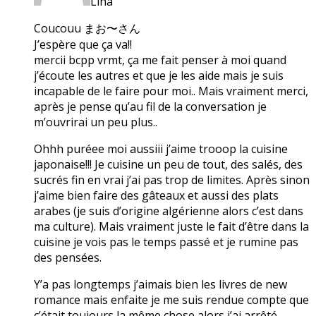
Lina
Coucouu まお〜さん
J’espère que ça va!!
mercii bcpp vrmt, ça me fait penser à moi quand
j’écoute les autres et que je les aide mais je suis
incapable de le faire pour moi.. Mais vraiment merci,
après je pense qu’au fil de la conversation je
m’ouvrirai un peu plus..
Ohhh puréee moi aussiii j’aime trooop la cuisine
japonaise!!! Je cuisine un peu de tout, des salés, des
sucrés fin en vrai j’ai pas trop de limites. Après sinon
j’aime bien faire des gâteaux et aussi des plats
arabes (je suis d’origine algérienne alors c’est dans
ma culture). Mais vraiment juste le fait d’être dans la
cuisine je vois pas le temps passé et je rumine pas
des pensées.
Y’a pas longtemps j’aimais bien les livres de new
romance mais enfaite je me suis rendue compte que
c’était toujours la même chose alors j’ai arrêté.