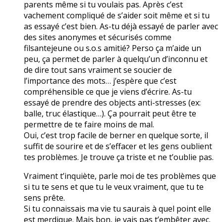
parents même si tu voulais pas. Après c’est
vachement compliqué de s’aider soit même et si tu
as essayé c’est bien. As-tu déjà essayé de parler avec
des sites anonymes et sécurisés comme
filsantejeune ou s.o.s amitié? Perso ça m’aide un
peu, ça permet de parler à quelqu’un d’inconnu et
de dire tout sans vraiment se soucier de
l’importance des mots… j’espère que c’est
compréhensible ce que je viens d’écrire. As-tu
essayé de prendre des objects anti-stresses (ex:
balle, truc élastique…). Ça pourrait peut être te
permettre de te faire moins de mal.
Oui, c’est trop facile de berner en quelque sorte, il
suffit de sourire et de s’effacer et les gens oublient
tes problèmes. Je trouve ça triste et ne t’oublie pas.
Vraiment t’inquiète, parle moi de tes problèmes que
si tu te sens et que tu le veux vraiment, que tu te
sens prête.
Si tu connaissais ma vie tu saurais à quel point elle
est merdique. Mais bon, je vais pas t’embêter avec.