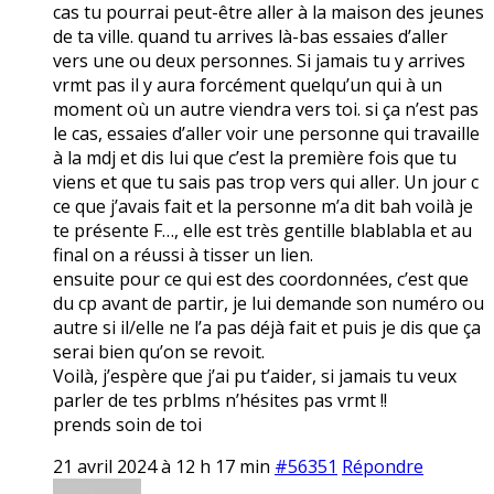
cas tu pourrai peut-être aller à la maison des jeunes
de ta ville. quand tu arrives là-bas essaies d’aller
vers une ou deux personnes. Si jamais tu y arrives
vrmt pas il y aura forcément quelqu’un qui à un
moment où un autre viendra vers toi. si ça n’est pas
le cas, essaies d’aller voir une personne qui travaille
à la mdj et dis lui que c’est la première fois que tu
viens et que tu sais pas trop vers qui aller. Un jour c
ce que j’avais fait et la personne m’a dit bah voilà je
te présente F…, elle est très gentille blablabla et au
final on a réussi à tisser un lien.
ensuite pour ce qui est des coordonnées, c’est que
du cp avant de partir, je lui demande son numéro ou
autre si il/elle ne l’a pas déjà fait et puis je dis que ça
serai bien qu’on se revoit.
Voilà, j’espère que j’ai pu t’aider, si jamais tu veux
parler de tes prblms n’hésites pas vrmt !!
prends soin de toi
21 avril 2024 à 12 h 17 min
#56351
Répondre