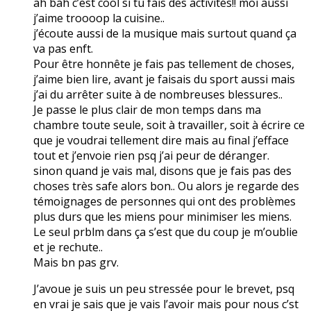
ah bah c’est cool si tu fais des activités!! moi aussi
j’aime troooop la cuisine..
j’écoute aussi de la musique mais surtout quand ça
va pas enft.
Pour être honnête je fais pas tellement de choses,
j’aime bien lire, avant je faisais du sport aussi mais
j’ai du arrêter suite à de nombreuses blessures..
Je passe le plus clair de mon temps dans ma
chambre toute seule, soit à travailler, soit à écrire ce
que je voudrai tellement dire mais au final j’efface
tout et j’envoie rien psq j’ai peur de déranger.
sinon quand je vais mal, disons que je fais pas des
choses très safe alors bon.. Ou alors je regarde des
témoignages de personnes qui ont des problèmes
plus durs que les miens pour minimiser les miens.
Le seul prblm dans ça s’est que du coup je m’oublie
et je rechute..
Mais bn pas grv.
J’avoue je suis un peu stressée pour le brevet, psq
en vrai je sais que je vais l’avoir mais pour nous c’st