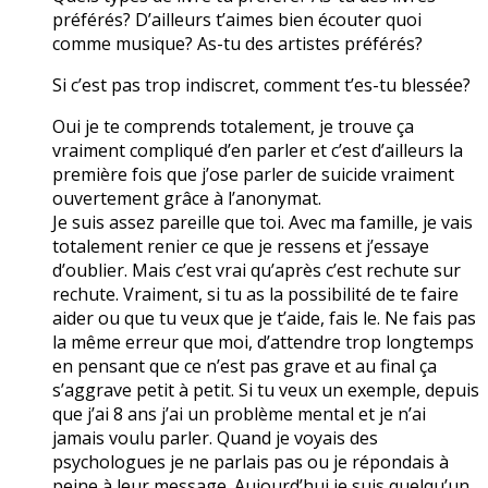
préférés? D’ailleurs t’aimes bien écouter quoi
comme musique? As-tu des artistes préférés?
Si c’est pas trop indiscret, comment t’es-tu blessée?
Oui je te comprends totalement, je trouve ça
vraiment compliqué d’en parler et c’est d’ailleurs la
première fois que j’ose parler de suicide vraiment
ouvertement grâce à l’anonymat.
Je suis assez pareille que toi. Avec ma famille, je vais
totalement renier ce que je ressens et j’essaye
d’oublier. Mais c’est vrai qu’après c’est rechute sur
rechute. Vraiment, si tu as la possibilité de te faire
aider ou que tu veux que je t’aide, fais le. Ne fais pas
la même erreur que moi, d’attendre trop longtemps
en pensant que ce n’est pas grave et au final ça
s’aggrave petit à petit. Si tu veux un exemple, depuis
que j’ai 8 ans j’ai un problème mental et je n’ai
jamais voulu parler. Quand je voyais des
psychologues je ne parlais pas ou je répondais à
peine à leur message. Aujourd’hui je suis quelqu’un