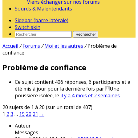
Viens échanger sur nos forums
Sourds & Malentendants
Sidebar (barre latérale)
Switch skin
Rechercher
Accueil
/
Forums
/
Moi et les autres
/
Problème de
confiance
Problème de confiance
Ce sujet contient 406 réponses, 6 participants et a
été mis à jour pour la dernière fois par
Une
poussière isolée
, le
il y a 4 mois et 2 semaines
.
20 sujets de 1 à 20 (sur un total de 407)
1
2
3
…
19
20
21
→
Auteur
Messages