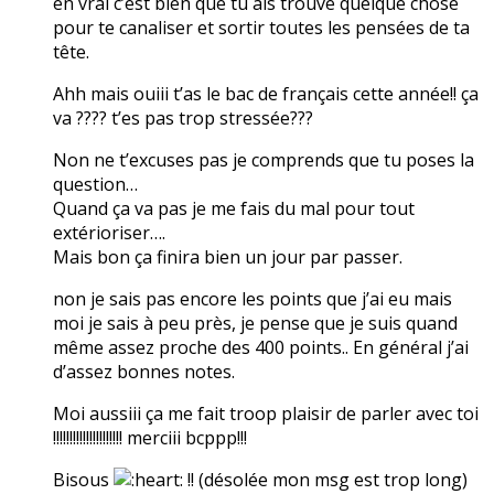
en vrai c’est bien que tu ais trouvé quelque chose
pour te canaliser et sortir toutes les pensées de ta
tête.
Ahh mais ouiii t’as le bac de français cette année!! ça
va ???? t’es pas trop stressée???
Non ne t’excuses pas je comprends que tu poses la
question…
Quand ça va pas je me fais du mal pour tout
extérioriser….
Mais bon ça finira bien un jour par passer.
non je sais pas encore les points que j’ai eu mais
moi je sais à peu près, je pense que je suis quand
même assez proche des 400 points.. En général j’ai
d’assez bonnes notes.
Moi aussiii ça me fait troop plaisir de parler avec toi
!!!!!!!!!!!!!!!!!!!!! merciii bcppp!!!
Bisous
!! (désolée mon msg est trop long)