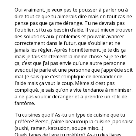
Oui vraiment, je veux pas te pousser à parler ou à
dire tout ce que tu aimerais dire mais en tout cas ne
pense pas que ça me dérange. Tu ne devrais pas
t’oublier, si tu as besoin d’aide. Il vaut mieux trouver
des solutions aux problèmes et pouvoir avancer
correctement dans le futur, que s’oublier et ne
jamais les régler. Après honnêtement, je te dis ça
mais je fais strictement la même chose. Si je te dis
ça, c’est que j’ai pas envie qu’une autre personne
avec qui je parle et une personne que j’apprécie soit
mal. Je sais que c’est compliqué de demander de
l’aide mais ça vaut le coup. Même si c’est pas
compliqué, je sais qu’on a vite tendance à minimiser,
à ne pas vouloir déranger et à prendre un rôle de
fantôme.
Tu cuisines quoi? As-tu un type de cuisine que tu
préfère? Perso, j’aime beaucoup la cuisine japonaise
(sushi, ramen, katsudon, soupe miso…)
Quels types de livre tu préfère? As-tu des livres