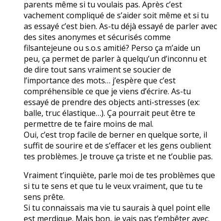
parents même si tu voulais pas. Après c’est
vachement compliqué de s’aider soit même et si tu
as essayé c’est bien. As-tu déjà essayé de parler avec
des sites anonymes et sécurisés comme
filsantejeune ou s.o.s amitié? Perso ça m’aide un
peu, ça permet de parler à quelqu’un d’inconnu et
de dire tout sans vraiment se soucier de
l’importance des mots… j’espère que c’est
compréhensible ce que je viens d’écrire. As-tu
essayé de prendre des objects anti-stresses (ex:
balle, truc élastique…). Ça pourrait peut être te
permettre de te faire moins de mal.
Oui, c’est trop facile de berner en quelque sorte, il
suffit de sourire et de s’effacer et les gens oublient
tes problèmes. Je trouve ça triste et ne t’oublie pas.
Vraiment t’inquiète, parle moi de tes problèmes que
si tu te sens et que tu le veux vraiment, que tu te
sens prête.
Si tu connaissais ma vie tu saurais à quel point elle
est merdique. Mais bon, je vais pas t’embêter avec.