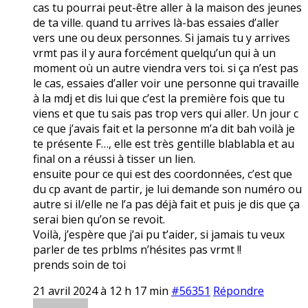
cas tu pourrai peut-être aller à la maison des jeunes
de ta ville. quand tu arrives là-bas essaies d’aller
vers une ou deux personnes. Si jamais tu y arrives
vrmt pas il y aura forcément quelqu’un qui à un
moment où un autre viendra vers toi. si ça n’est pas
le cas, essaies d’aller voir une personne qui travaille
à la mdj et dis lui que c’est la première fois que tu
viens et que tu sais pas trop vers qui aller. Un jour c
ce que j’avais fait et la personne m’a dit bah voilà je
te présente F…, elle est très gentille blablabla et au
final on a réussi à tisser un lien.
ensuite pour ce qui est des coordonnées, c’est que
du cp avant de partir, je lui demande son numéro ou
autre si il/elle ne l’a pas déjà fait et puis je dis que ça
serai bien qu’on se revoit.
Voilà, j’espère que j’ai pu t’aider, si jamais tu veux
parler de tes prblms n’hésites pas vrmt !!
prends soin de toi
21 avril 2024 à 12 h 17 min
#56351
Répondre