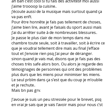
ah bah c’est cool si tu fais des activités!! moi aussi
j’aime troooop la cuisine..
j’écoute aussi de la musique mais surtout quand ça
va pas enft.
Pour être honnête je fais pas tellement de choses,
j’aime bien lire, avant je faisais du sport aussi mais
j’ai du arrêter suite à de nombreuses blessures..
Je passe le plus clair de mon temps dans ma
chambre toute seule, soit à travailler, soit à écrire ce
que je voudrai tellement dire mais au final j’efface
tout et j’envoie rien psq j’ai peur de déranger.
sinon quand je vais mal, disons que je fais pas des
choses très safe alors bon.. Ou alors je regarde des
témoignages de personnes qui ont des problèmes
plus durs que les miens pour minimiser les miens.
Le seul prblm dans ça s’est que du coup je m’oublie
et je rechute..
Mais bn pas grv.
J’avoue je suis un peu stressée pour le brevet, psq
en vrai je sais que je vais l’avoir mais pour nous c’st