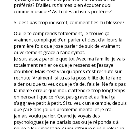
préférés? D’ailleurs t’aimes bien écouter quoi
comme musique? As-tu des artistes préférés?
Si c’est pas trop indiscret, comment t’es-tu blessée?
Oui je te comprends totalement, je trouve ça
vraiment compliqué d’en parler et c’est d’ailleurs la
première fois que j’ose parler de suicide vraiment
ouvertement grâce à l’anonymat.
Je suis assez pareille que toi. Avec ma famille, je vais
totalement renier ce que je ressens et j’essaye
d’oublier. Mais c’est vrai qu’après c’est rechute sur
rechute. Vraiment, si tu as la possibilité de te faire
aider ou que tu veux que je t’aide, fais le. Ne fais pas
la même erreur que moi, d’attendre trop longtemps
en pensant que ce n’est pas grave et au final ça
s’aggrave petit à petit. Si tu veux un exemple, depuis
que j’ai 8 ans j’ai un problème mental et je n’ai
jamais voulu parler. Quand je voyais des
psychologues je ne parlais pas ou je répondais à
peine à leur message. Aujourd’hui je suis quelqu’un