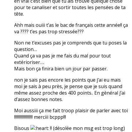
en vrai c’est bien que tu ais trouvé quelque chose
pour te canaliser et sortir toutes les pensées de ta
tête.
Ahh mais ouiii t’as le bac de français cette année!! ça
va ???? t’es pas trop stressée???
Non ne t’excuses pas je comprends que tu poses la
question…
Quand ça va pas je me fais du mal pour tout
extérioriser….
Mais bon ça finira bien un jour par passer.
non je sais pas encore les points que j’ai eu mais
moi je sais à peu près, je pense que je suis quand
même assez proche des 400 points.. En général j’ai
d’assez bonnes notes.
Moi aussiii ça me fait troop plaisir de parler avec toi
!!!!!!!!!!!!!!!!!!!!! merciii bcppp!!!
Bisous
!! (désolée mon msg est trop long)