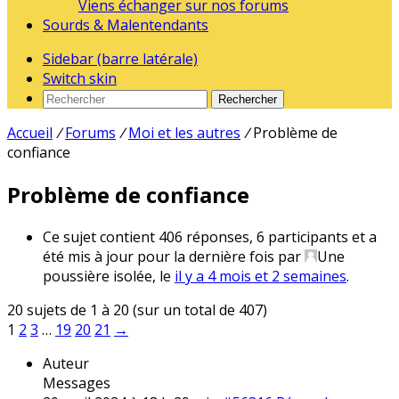
Viens échanger sur nos forums
Sourds & Malentendants
Sidebar (barre latérale)
Switch skin
Rechercher
Accueil
/
Forums
/
Moi et les autres
/
Problème de
confiance
Problème de confiance
Ce sujet contient 406 réponses, 6 participants et a
été mis à jour pour la dernière fois par
Une
poussière isolée
, le
il y a 4 mois et 2 semaines
.
20 sujets de 1 à 20 (sur un total de 407)
1
2
3
…
19
20
21
→
Auteur
Messages