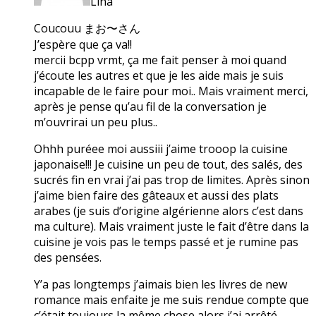
Lina
Coucouu まお〜さん
J’espère que ça va!!
mercii bcpp vrmt, ça me fait penser à moi quand
j’écoute les autres et que je les aide mais je suis
incapable de le faire pour moi.. Mais vraiment merci,
après je pense qu’au fil de la conversation je
m’ouvrirai un peu plus..
Ohhh puréee moi aussiii j’aime trooop la cuisine
japonaise!!! Je cuisine un peu de tout, des salés, des
sucrés fin en vrai j’ai pas trop de limites. Après sinon
j’aime bien faire des gâteaux et aussi des plats
arabes (je suis d’origine algérienne alors c’est dans
ma culture). Mais vraiment juste le fait d’être dans la
cuisine je vois pas le temps passé et je rumine pas
des pensées.
Y’a pas longtemps j’aimais bien les livres de new
romance mais enfaite je me suis rendue compte que
c’était toujours la même chose alors j’ai arrêté.