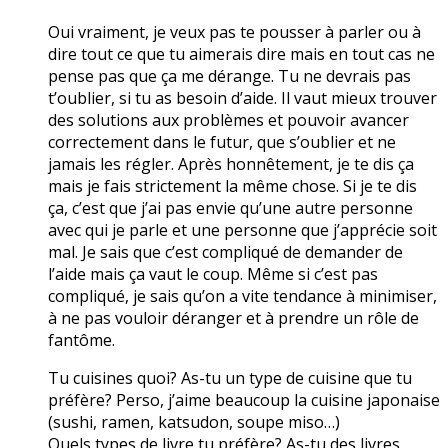
Oui vraiment, je veux pas te pousser à parler ou à
dire tout ce que tu aimerais dire mais en tout cas ne
pense pas que ça me dérange. Tu ne devrais pas
t’oublier, si tu as besoin d’aide. Il vaut mieux trouver
des solutions aux problèmes et pouvoir avancer
correctement dans le futur, que s’oublier et ne
jamais les régler. Après honnêtement, je te dis ça
mais je fais strictement la même chose. Si je te dis
ça, c’est que j’ai pas envie qu’une autre personne
avec qui je parle et une personne que j’apprécie soit
mal. Je sais que c’est compliqué de demander de
l’aide mais ça vaut le coup. Même si c’est pas
compliqué, je sais qu’on a vite tendance à minimiser,
à ne pas vouloir déranger et à prendre un rôle de
fantôme.
Tu cuisines quoi? As-tu un type de cuisine que tu
préfère? Perso, j’aime beaucoup la cuisine japonaise
(sushi, ramen, katsudon, soupe miso…)
Quels types de livre tu préfère? As-tu des livres