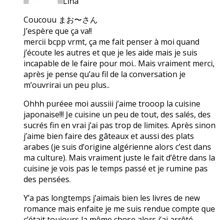
Lina
Coucouu まお〜さん
J’espère que ça va!!
mercii bcpp vrmt, ça me fait penser à moi quand
j’écoute les autres et que je les aide mais je suis
incapable de le faire pour moi.. Mais vraiment merci,
après je pense qu’au fil de la conversation je
m’ouvrirai un peu plus..
Ohhh puréee moi aussiii j’aime trooop la cuisine
japonaise!!! Je cuisine un peu de tout, des salés, des
sucrés fin en vrai j’ai pas trop de limites. Après sinon
j’aime bien faire des gâteaux et aussi des plats
arabes (je suis d’origine algérienne alors c’est dans
ma culture). Mais vraiment juste le fait d’être dans la
cuisine je vois pas le temps passé et je rumine pas
des pensées.
Y’a pas longtemps j’aimais bien les livres de new
romance mais enfaite je me suis rendue compte que
c’était toujours la même chose alors j’ai arrêté.