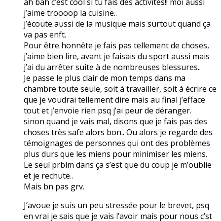
ah bah c’est cool si tu fais des activités!! moi aussi
j’aime troooop la cuisine..
j’écoute aussi de la musique mais surtout quand ça
va pas enft.
Pour être honnête je fais pas tellement de choses,
j’aime bien lire, avant je faisais du sport aussi mais
j’ai du arrêter suite à de nombreuses blessures..
Je passe le plus clair de mon temps dans ma
chambre toute seule, soit à travailler, soit à écrire ce
que je voudrai tellement dire mais au final j’efface
tout et j’envoie rien psq j’ai peur de déranger.
sinon quand je vais mal, disons que je fais pas des
choses très safe alors bon.. Ou alors je regarde des
témoignages de personnes qui ont des problèmes
plus durs que les miens pour minimiser les miens.
Le seul prblm dans ça s’est que du coup je m’oublie
et je rechute..
Mais bn pas grv.
J’avoue je suis un peu stressée pour le brevet, psq
en vrai je sais que je vais l’avoir mais pour nous c’st