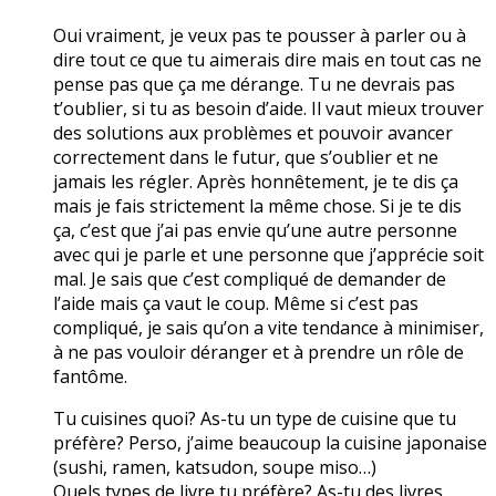
Oui vraiment, je veux pas te pousser à parler ou à
dire tout ce que tu aimerais dire mais en tout cas ne
pense pas que ça me dérange. Tu ne devrais pas
t’oublier, si tu as besoin d’aide. Il vaut mieux trouver
des solutions aux problèmes et pouvoir avancer
correctement dans le futur, que s’oublier et ne
jamais les régler. Après honnêtement, je te dis ça
mais je fais strictement la même chose. Si je te dis
ça, c’est que j’ai pas envie qu’une autre personne
avec qui je parle et une personne que j’apprécie soit
mal. Je sais que c’est compliqué de demander de
l’aide mais ça vaut le coup. Même si c’est pas
compliqué, je sais qu’on a vite tendance à minimiser,
à ne pas vouloir déranger et à prendre un rôle de
fantôme.
Tu cuisines quoi? As-tu un type de cuisine que tu
préfère? Perso, j’aime beaucoup la cuisine japonaise
(sushi, ramen, katsudon, soupe miso…)
Quels types de livre tu préfère? As-tu des livres