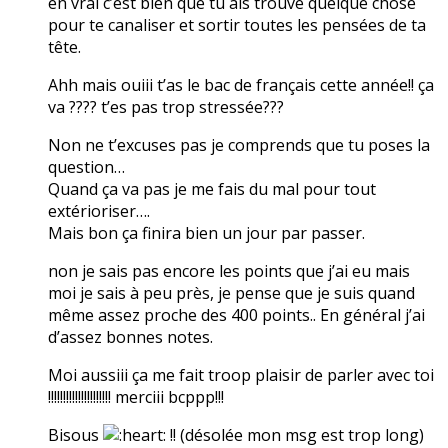
en vrai c’est bien que tu ais trouvé quelque chose
pour te canaliser et sortir toutes les pensées de ta
tête.
Ahh mais ouiii t’as le bac de français cette année!! ça
va ???? t’es pas trop stressée???
Non ne t’excuses pas je comprends que tu poses la
question…
Quand ça va pas je me fais du mal pour tout
extérioriser….
Mais bon ça finira bien un jour par passer.
non je sais pas encore les points que j’ai eu mais
moi je sais à peu près, je pense que je suis quand
même assez proche des 400 points.. En général j’ai
d’assez bonnes notes.
Moi aussiii ça me fait troop plaisir de parler avec toi
!!!!!!!!!!!!!!!!!!!!! merciii bcppp!!!
Bisous
!! (désolée mon msg est trop long)