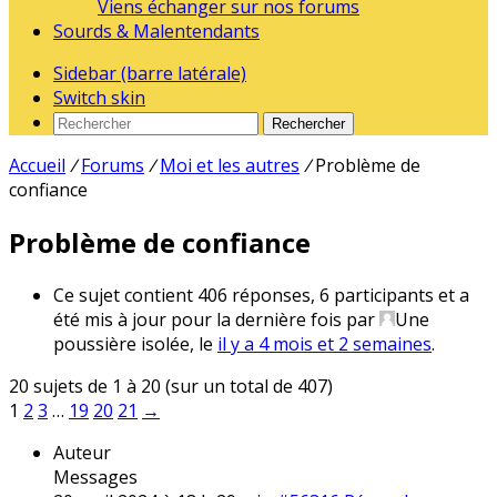
Viens échanger sur nos forums
Sourds & Malentendants
Sidebar (barre latérale)
Switch skin
Rechercher
Accueil
/
Forums
/
Moi et les autres
/
Problème de
confiance
Problème de confiance
Ce sujet contient 406 réponses, 6 participants et a
été mis à jour pour la dernière fois par
Une
poussière isolée
, le
il y a 4 mois et 2 semaines
.
20 sujets de 1 à 20 (sur un total de 407)
1
2
3
…
19
20
21
→
Auteur
Messages