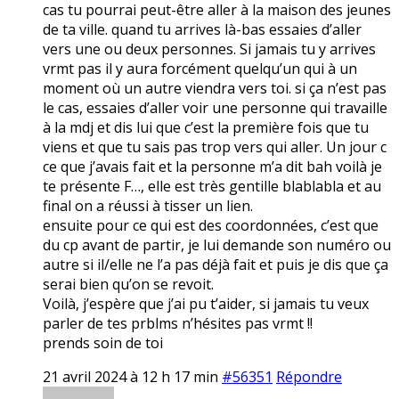
cas tu pourrai peut-être aller à la maison des jeunes
de ta ville. quand tu arrives là-bas essaies d’aller
vers une ou deux personnes. Si jamais tu y arrives
vrmt pas il y aura forcément quelqu’un qui à un
moment où un autre viendra vers toi. si ça n’est pas
le cas, essaies d’aller voir une personne qui travaille
à la mdj et dis lui que c’est la première fois que tu
viens et que tu sais pas trop vers qui aller. Un jour c
ce que j’avais fait et la personne m’a dit bah voilà je
te présente F…, elle est très gentille blablabla et au
final on a réussi à tisser un lien.
ensuite pour ce qui est des coordonnées, c’est que
du cp avant de partir, je lui demande son numéro ou
autre si il/elle ne l’a pas déjà fait et puis je dis que ça
serai bien qu’on se revoit.
Voilà, j’espère que j’ai pu t’aider, si jamais tu veux
parler de tes prblms n’hésites pas vrmt !!
prends soin de toi
21 avril 2024 à 12 h 17 min
#56351
Répondre