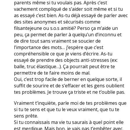
parents même si tu voulais pas. Après c’est
vachement compliqué de s’aider soit même et si tu
as essayé c’est bien. As-tu déjà essayé de parler avec
des sites anonymes et sécurisés comme
filsantejeune ou s.o.s amitié? Perso ça m’aide un
peu, ça permet de parler à quelqu’un d’inconnu et
de dire tout sans vraiment se soucier de
l’importance des mots… j’espère que c’est
compréhensible ce que je viens d’écrire. As-tu
essayé de prendre des objects anti-stresses (ex:
balle, truc élastique…). Ça pourrait peut être te
permettre de te faire moins de mal.
Oui, c’est trop facile de berner en quelque sorte, il
suffit de sourire et de s’effacer et les gens oublient
tes problèmes. Je trouve ça triste et ne t’oublie pas.
Vraiment t’inquiète, parle moi de tes problèmes que
si tu te sens et que tu le veux vraiment, que tu te
sens prête.
Si tu connaissais ma vie tu saurais à quel point elle
est merdique. Mais bon, je vais pas t’embêter avec.