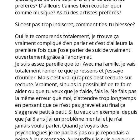
préférés? D’ailleurs t’aimes bien écouter quoi
comme musique? As-tu des artistes préférés?
Si c’est pas trop indiscret, comment t’es-tu blessée?
Oui je te comprends totalement, je trouve ça
vraiment compliqué d’en parler et c’est d’ailleurs la
première fois que j’ose parler de suicide vraiment
ouvertement grâce à l’anonymat.
Je suis assez pareille que toi. Avec ma famille, je vais
totalement renier ce que je ressens et j’essaye
d’oublier. Mais c’est vrai qu’après c’est rechute sur
rechute. Vraiment, si tu as la possibilité de te faire
aider ou que tu veux que je t’aide, fais le. Ne fais pas
la même erreur que moi, d’attendre trop longtemps
en pensant que ce n’est pas grave et au final ça
s’aggrave petit à petit. Si tu veux un exemple, depuis
que j’ai 8 ans j’ai un problème mental et je n’ai
jamais voulu parler. Quand je voyais des
psychologues je ne parlais pas ou je répondais à
peine à leur message. Aujourd’hui je suis quelqu’un