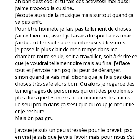
ah bah c’est cool si tu fais des activités!! moi aussi
j’aime troooop la cuisine..
j’écoute aussi de la musique mais surtout quand ça
va pas enft.
Pour être honnête je fais pas tellement de choses,
j’aime bien lire, avant je faisais du sport aussi mais
j’ai du arrêter suite à de nombreuses blessures..
Je passe le plus clair de mon temps dans ma
chambre toute seule, soit à travailler, soit à écrire ce
que je voudrai tellement dire mais au final j’efface
tout et j’envoie rien psq j’ai peur de déranger.
sinon quand je vais mal, disons que je fais pas des
choses très safe alors bon.. Ou alors je regarde des
témoignages de personnes qui ont des problèmes
plus durs que les miens pour minimiser les miens.
Le seul prblm dans ça s’est que du coup je m’oublie
et je rechute..
Mais bn pas grv.
J’avoue je suis un peu stressée pour le brevet, psq
en vrai je sais que je vais l’avoir mais pour nous c’st