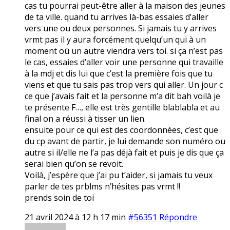
cas tu pourrai peut-être aller à la maison des jeunes
de ta ville. quand tu arrives là-bas essaies d’aller
vers une ou deux personnes. Si jamais tu y arrives
vrmt pas il y aura forcément quelqu’un qui à un
moment où un autre viendra vers toi. si ça n’est pas
le cas, essaies d’aller voir une personne qui travaille
à la mdj et dis lui que c’est la première fois que tu
viens et que tu sais pas trop vers qui aller. Un jour c
ce que j’avais fait et la personne m’a dit bah voilà je
te présente F…, elle est très gentille blablabla et au
final on a réussi à tisser un lien.
ensuite pour ce qui est des coordonnées, c’est que
du cp avant de partir, je lui demande son numéro ou
autre si il/elle ne l’a pas déjà fait et puis je dis que ça
serai bien qu’on se revoit.
Voilà, j’espère que j’ai pu t’aider, si jamais tu veux
parler de tes prblms n’hésites pas vrmt !!
prends soin de toi
21 avril 2024 à 12 h 17 min
#56351
Répondre