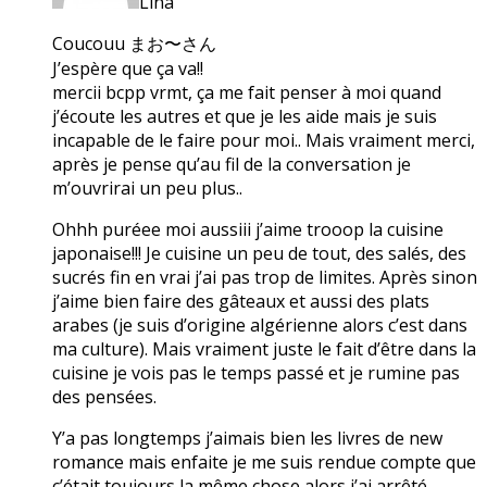
Lina
Coucouu まお〜さん
J’espère que ça va!!
mercii bcpp vrmt, ça me fait penser à moi quand
j’écoute les autres et que je les aide mais je suis
incapable de le faire pour moi.. Mais vraiment merci,
après je pense qu’au fil de la conversation je
m’ouvrirai un peu plus..
Ohhh puréee moi aussiii j’aime trooop la cuisine
japonaise!!! Je cuisine un peu de tout, des salés, des
sucrés fin en vrai j’ai pas trop de limites. Après sinon
j’aime bien faire des gâteaux et aussi des plats
arabes (je suis d’origine algérienne alors c’est dans
ma culture). Mais vraiment juste le fait d’être dans la
cuisine je vois pas le temps passé et je rumine pas
des pensées.
Y’a pas longtemps j’aimais bien les livres de new
romance mais enfaite je me suis rendue compte que
c’était toujours la même chose alors j’ai arrêté.