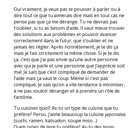
Oui vraiment, je veux pas te pousser à parler ou à
dire tout ce que tu aimerais dire mais en tout cas ne
pense pas que ça me dérange. Tu ne devrais pas
t’oublier, si tu as besoin d’aide. Il vaut mieux trouver
des solutions aux problèmes et pouvoir avancer
correctement dans le futur, que s’oublier et ne
jamais les régler. Après honnêtement, je te dis ça
mais je fais strictement la même chose. Si je te dis
ça, c’est que j’ai pas envie qu’une autre personne
avec qui je parle et une personne que j’apprécie soit
mal. Je sais que c’est compliqué de demander de
l’aide mais ça vaut le coup. Même si c’est pas
compliqué, je sais qu’on a vite tendance à minimiser,
à ne pas vouloir déranger et à prendre un rôle de
fantôme.
Tu cuisines quoi? As-tu un type de cuisine que tu
préfère? Perso, j’aime beaucoup la cuisine japonaise
(sushi, ramen, katsudon, soupe miso…)
Quels types de livre tu préfère? As-tu des livres