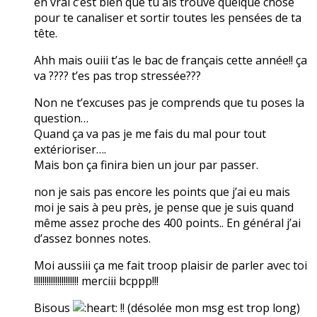
en vrai c’est bien que tu ais trouvé quelque chose
pour te canaliser et sortir toutes les pensées de ta
tête.
Ahh mais ouiii t’as le bac de français cette année!! ça
va ???? t’es pas trop stressée???
Non ne t’excuses pas je comprends que tu poses la
question…
Quand ça va pas je me fais du mal pour tout
extérioriser….
Mais bon ça finira bien un jour par passer.
non je sais pas encore les points que j’ai eu mais
moi je sais à peu près, je pense que je suis quand
même assez proche des 400 points.. En général j’ai
d’assez bonnes notes.
Moi aussiii ça me fait troop plaisir de parler avec toi
!!!!!!!!!!!!!!!!!!!!! merciii bcppp!!!
Bisous
!! (désolée mon msg est trop long)