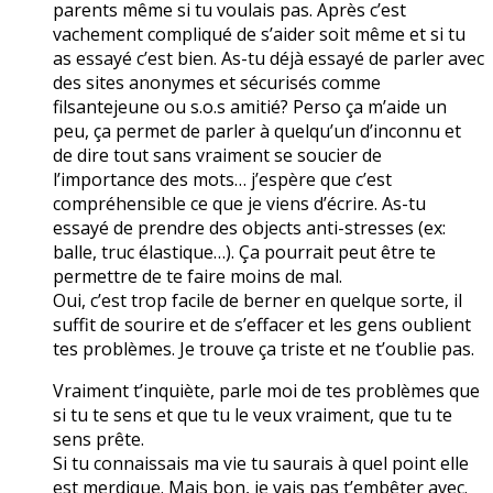
parents même si tu voulais pas. Après c’est
vachement compliqué de s’aider soit même et si tu
as essayé c’est bien. As-tu déjà essayé de parler avec
des sites anonymes et sécurisés comme
filsantejeune ou s.o.s amitié? Perso ça m’aide un
peu, ça permet de parler à quelqu’un d’inconnu et
de dire tout sans vraiment se soucier de
l’importance des mots… j’espère que c’est
compréhensible ce que je viens d’écrire. As-tu
essayé de prendre des objects anti-stresses (ex:
balle, truc élastique…). Ça pourrait peut être te
permettre de te faire moins de mal.
Oui, c’est trop facile de berner en quelque sorte, il
suffit de sourire et de s’effacer et les gens oublient
tes problèmes. Je trouve ça triste et ne t’oublie pas.
Vraiment t’inquiète, parle moi de tes problèmes que
si tu te sens et que tu le veux vraiment, que tu te
sens prête.
Si tu connaissais ma vie tu saurais à quel point elle
est merdique. Mais bon, je vais pas t’embêter avec.