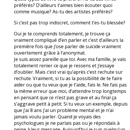
préférés? D’ailleurs t’aimes bien écouter quoi
comme musique? As-tu des artistes préférés?
Si c’est pas trop indiscret, comment t’es-tu blessée?
Oui je te comprends totalement, je trouve ça
vraiment compliqué d’en parler et c’est d’ailleurs la
première fois que j’ose parler de suicide vraiment
ouvertement grâce à l’anonymat.
Je suis assez pareille que toi. Avec ma famille, je vais
totalement renier ce que je ressens et j’essaye
d’oublier. Mais c’est vrai qu’après c’est rechute sur
rechute. Vraiment, si tu as la possibilité de te faire
aider ou que tu veux que je t’aide, fais le. Ne fais pas
la même erreur que moi, d’attendre trop longtemps
en pensant que ce n’est pas grave et au final ça
s’aggrave petit à petit. Si tu veux un exemple, depuis
que j’ai 8 ans j’ai un problème mental et je n’ai
jamais voulu parler. Quand je voyais des
psychologues je ne parlais pas ou je répondais à
peine à leur message. Aujourd’hui je suis quelqu’un