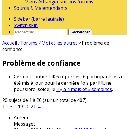
Viens échanger sur nos forums
Sourds & Malentendants
Sidebar (barre latérale)
Switch skin
Rechercher
Accueil
/
Forums
/
Moi et les autres
/
Problème de
confiance
Problème de confiance
Ce sujet contient 406 réponses, 6 participants et a
été mis à jour pour la dernière fois par
Une
poussière isolée
, le
il y a 4 mois et 3 semaines
.
20 sujets de 1 à 20 (sur un total de 407)
1
2
3
…
19
20
21
→
Auteur
Messages