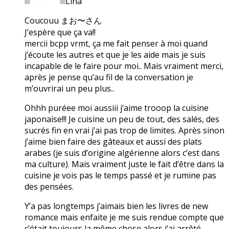
Lina
Coucouu まお〜さん
J’espère que ça va!!
mercii bcpp vrmt, ça me fait penser à moi quand
j’écoute les autres et que je les aide mais je suis
incapable de le faire pour moi.. Mais vraiment merci,
après je pense qu’au fil de la conversation je
m’ouvrirai un peu plus..
Ohhh puréee moi aussiii j’aime trooop la cuisine
japonaise!!! Je cuisine un peu de tout, des salés, des
sucrés fin en vrai j’ai pas trop de limites. Après sinon
j’aime bien faire des gâteaux et aussi des plats
arabes (je suis d’origine algérienne alors c’est dans
ma culture). Mais vraiment juste le fait d’être dans la
cuisine je vois pas le temps passé et je rumine pas
des pensées.
Y’a pas longtemps j’aimais bien les livres de new
romance mais enfaite je me suis rendue compte que
c’était toujours la même chose alors j’ai arrêté.