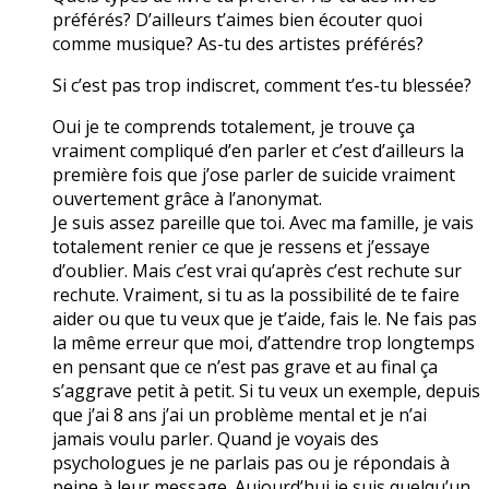
préférés? D’ailleurs t’aimes bien écouter quoi
comme musique? As-tu des artistes préférés?
Si c’est pas trop indiscret, comment t’es-tu blessée?
Oui je te comprends totalement, je trouve ça
vraiment compliqué d’en parler et c’est d’ailleurs la
première fois que j’ose parler de suicide vraiment
ouvertement grâce à l’anonymat.
Je suis assez pareille que toi. Avec ma famille, je vais
totalement renier ce que je ressens et j’essaye
d’oublier. Mais c’est vrai qu’après c’est rechute sur
rechute. Vraiment, si tu as la possibilité de te faire
aider ou que tu veux que je t’aide, fais le. Ne fais pas
la même erreur que moi, d’attendre trop longtemps
en pensant que ce n’est pas grave et au final ça
s’aggrave petit à petit. Si tu veux un exemple, depuis
que j’ai 8 ans j’ai un problème mental et je n’ai
jamais voulu parler. Quand je voyais des
psychologues je ne parlais pas ou je répondais à
peine à leur message. Aujourd’hui je suis quelqu’un