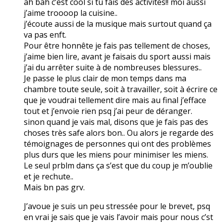
ah bah c’est cool si tu fais des activités!! moi aussi
j’aime troooop la cuisine..
j’écoute aussi de la musique mais surtout quand ça
va pas enft.
Pour être honnête je fais pas tellement de choses,
j’aime bien lire, avant je faisais du sport aussi mais
j’ai du arrêter suite à de nombreuses blessures..
Je passe le plus clair de mon temps dans ma
chambre toute seule, soit à travailler, soit à écrire ce
que je voudrai tellement dire mais au final j’efface
tout et j’envoie rien psq j’ai peur de déranger.
sinon quand je vais mal, disons que je fais pas des
choses très safe alors bon.. Ou alors je regarde des
témoignages de personnes qui ont des problèmes
plus durs que les miens pour minimiser les miens.
Le seul prblm dans ça s’est que du coup je m’oublie
et je rechute..
Mais bn pas grv.
J’avoue je suis un peu stressée pour le brevet, psq
en vrai je sais que je vais l’avoir mais pour nous c’st