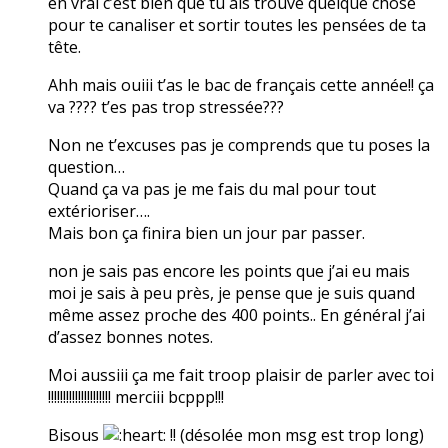
en vrai c’est bien que tu ais trouvé quelque chose
pour te canaliser et sortir toutes les pensées de ta
tête.
Ahh mais ouiii t’as le bac de français cette année!! ça
va ???? t’es pas trop stressée???
Non ne t’excuses pas je comprends que tu poses la
question…
Quand ça va pas je me fais du mal pour tout
extérioriser….
Mais bon ça finira bien un jour par passer.
non je sais pas encore les points que j’ai eu mais
moi je sais à peu près, je pense que je suis quand
même assez proche des 400 points.. En général j’ai
d’assez bonnes notes.
Moi aussiii ça me fait troop plaisir de parler avec toi
!!!!!!!!!!!!!!!!!!!!! merciii bcppp!!!
Bisous
!! (désolée mon msg est trop long)