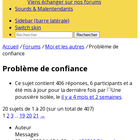
Viens échanger sur nos forums
Sourds & Malentendants
Sidebar (barre latérale)
Switch skin
Rechercher
Accueil
/
Forums
/
Moi et les autres
/
Problème de
confiance
Problème de confiance
Ce sujet contient 406 réponses, 6 participants et a
été mis à jour pour la dernière fois par
Une
poussière isolée
, le
il y a 4 mois et 2 semaines
.
20 sujets de 1 à 20 (sur un total de 407)
1
2
3
…
19
20
21
→
Auteur
Messages