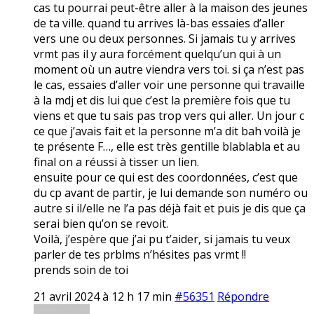
cas tu pourrai peut-être aller à la maison des jeunes
de ta ville. quand tu arrives là-bas essaies d’aller
vers une ou deux personnes. Si jamais tu y arrives
vrmt pas il y aura forcément quelqu’un qui à un
moment où un autre viendra vers toi. si ça n’est pas
le cas, essaies d’aller voir une personne qui travaille
à la mdj et dis lui que c’est la première fois que tu
viens et que tu sais pas trop vers qui aller. Un jour c
ce que j’avais fait et la personne m’a dit bah voilà je
te présente F…, elle est très gentille blablabla et au
final on a réussi à tisser un lien.
ensuite pour ce qui est des coordonnées, c’est que
du cp avant de partir, je lui demande son numéro ou
autre si il/elle ne l’a pas déjà fait et puis je dis que ça
serai bien qu’on se revoit.
Voilà, j’espère que j’ai pu t’aider, si jamais tu veux
parler de tes prblms n’hésites pas vrmt !!
prends soin de toi
21 avril 2024 à 12 h 17 min
#56351
Répondre