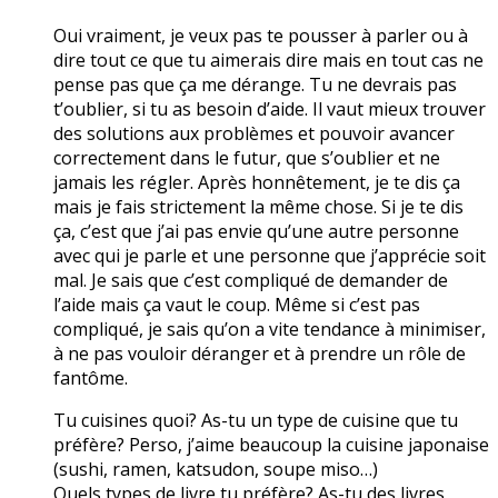
Oui vraiment, je veux pas te pousser à parler ou à
dire tout ce que tu aimerais dire mais en tout cas ne
pense pas que ça me dérange. Tu ne devrais pas
t’oublier, si tu as besoin d’aide. Il vaut mieux trouver
des solutions aux problèmes et pouvoir avancer
correctement dans le futur, que s’oublier et ne
jamais les régler. Après honnêtement, je te dis ça
mais je fais strictement la même chose. Si je te dis
ça, c’est que j’ai pas envie qu’une autre personne
avec qui je parle et une personne que j’apprécie soit
mal. Je sais que c’est compliqué de demander de
l’aide mais ça vaut le coup. Même si c’est pas
compliqué, je sais qu’on a vite tendance à minimiser,
à ne pas vouloir déranger et à prendre un rôle de
fantôme.
Tu cuisines quoi? As-tu un type de cuisine que tu
préfère? Perso, j’aime beaucoup la cuisine japonaise
(sushi, ramen, katsudon, soupe miso…)
Quels types de livre tu préfère? As-tu des livres