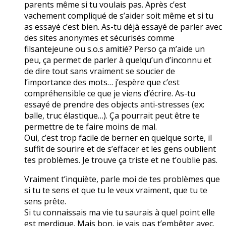
parents même si tu voulais pas. Après c’est
vachement compliqué de s’aider soit même et si tu
as essayé c’est bien. As-tu déjà essayé de parler avec
des sites anonymes et sécurisés comme
filsantejeune ou s.o.s amitié? Perso ça m’aide un
peu, ça permet de parler à quelqu’un d’inconnu et
de dire tout sans vraiment se soucier de
l’importance des mots… j’espère que c’est
compréhensible ce que je viens d’écrire. As-tu
essayé de prendre des objects anti-stresses (ex:
balle, truc élastique…). Ça pourrait peut être te
permettre de te faire moins de mal.
Oui, c’est trop facile de berner en quelque sorte, il
suffit de sourire et de s’effacer et les gens oublient
tes problèmes. Je trouve ça triste et ne t’oublie pas.
Vraiment t’inquiète, parle moi de tes problèmes que
si tu te sens et que tu le veux vraiment, que tu te
sens prête.
Si tu connaissais ma vie tu saurais à quel point elle
est merdique. Mais bon, je vais pas t’embêter avec.