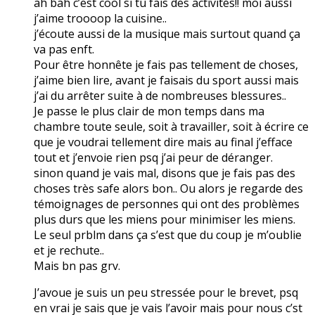
ah bah c’est cool si tu fais des activités!! moi aussi
j’aime troooop la cuisine..
j’écoute aussi de la musique mais surtout quand ça
va pas enft.
Pour être honnête je fais pas tellement de choses,
j’aime bien lire, avant je faisais du sport aussi mais
j’ai du arrêter suite à de nombreuses blessures..
Je passe le plus clair de mon temps dans ma
chambre toute seule, soit à travailler, soit à écrire ce
que je voudrai tellement dire mais au final j’efface
tout et j’envoie rien psq j’ai peur de déranger.
sinon quand je vais mal, disons que je fais pas des
choses très safe alors bon.. Ou alors je regarde des
témoignages de personnes qui ont des problèmes
plus durs que les miens pour minimiser les miens.
Le seul prblm dans ça s’est que du coup je m’oublie
et je rechute..
Mais bn pas grv.
J’avoue je suis un peu stressée pour le brevet, psq
en vrai je sais que je vais l’avoir mais pour nous c’st