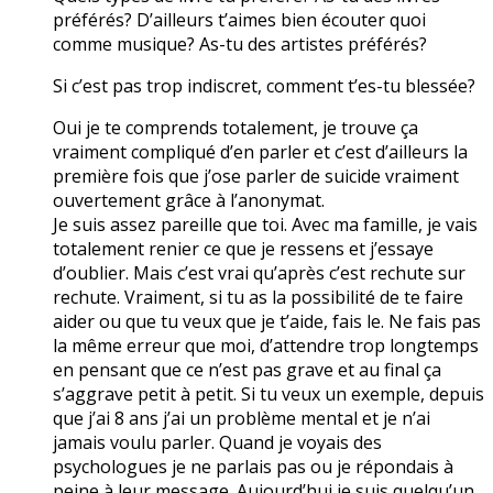
préférés? D’ailleurs t’aimes bien écouter quoi
comme musique? As-tu des artistes préférés?
Si c’est pas trop indiscret, comment t’es-tu blessée?
Oui je te comprends totalement, je trouve ça
vraiment compliqué d’en parler et c’est d’ailleurs la
première fois que j’ose parler de suicide vraiment
ouvertement grâce à l’anonymat.
Je suis assez pareille que toi. Avec ma famille, je vais
totalement renier ce que je ressens et j’essaye
d’oublier. Mais c’est vrai qu’après c’est rechute sur
rechute. Vraiment, si tu as la possibilité de te faire
aider ou que tu veux que je t’aide, fais le. Ne fais pas
la même erreur que moi, d’attendre trop longtemps
en pensant que ce n’est pas grave et au final ça
s’aggrave petit à petit. Si tu veux un exemple, depuis
que j’ai 8 ans j’ai un problème mental et je n’ai
jamais voulu parler. Quand je voyais des
psychologues je ne parlais pas ou je répondais à
peine à leur message. Aujourd’hui je suis quelqu’un