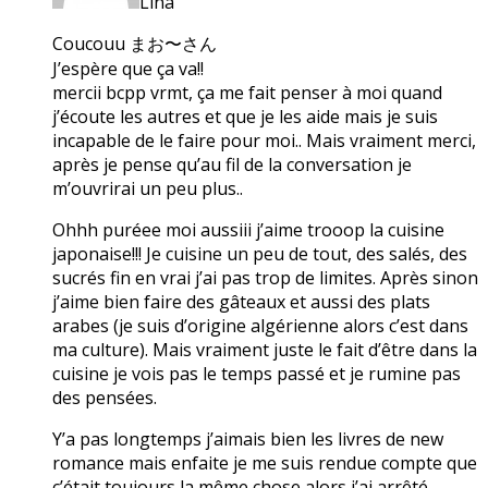
Lina
Coucouu まお〜さん
J’espère que ça va!!
mercii bcpp vrmt, ça me fait penser à moi quand
j’écoute les autres et que je les aide mais je suis
incapable de le faire pour moi.. Mais vraiment merci,
après je pense qu’au fil de la conversation je
m’ouvrirai un peu plus..
Ohhh puréee moi aussiii j’aime trooop la cuisine
japonaise!!! Je cuisine un peu de tout, des salés, des
sucrés fin en vrai j’ai pas trop de limites. Après sinon
j’aime bien faire des gâteaux et aussi des plats
arabes (je suis d’origine algérienne alors c’est dans
ma culture). Mais vraiment juste le fait d’être dans la
cuisine je vois pas le temps passé et je rumine pas
des pensées.
Y’a pas longtemps j’aimais bien les livres de new
romance mais enfaite je me suis rendue compte que
c’était toujours la même chose alors j’ai arrêté.