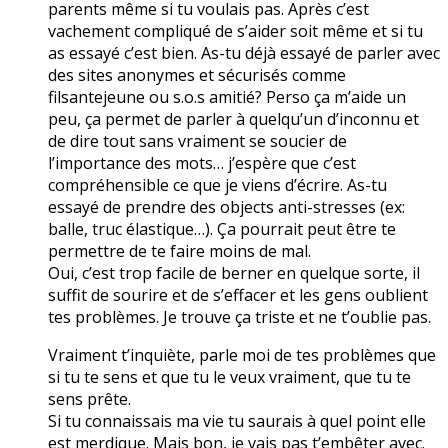
parents même si tu voulais pas. Après c’est
vachement compliqué de s’aider soit même et si tu
as essayé c’est bien. As-tu déjà essayé de parler avec
des sites anonymes et sécurisés comme
filsantejeune ou s.o.s amitié? Perso ça m’aide un
peu, ça permet de parler à quelqu’un d’inconnu et
de dire tout sans vraiment se soucier de
l’importance des mots… j’espère que c’est
compréhensible ce que je viens d’écrire. As-tu
essayé de prendre des objects anti-stresses (ex:
balle, truc élastique…). Ça pourrait peut être te
permettre de te faire moins de mal.
Oui, c’est trop facile de berner en quelque sorte, il
suffit de sourire et de s’effacer et les gens oublient
tes problèmes. Je trouve ça triste et ne t’oublie pas.
Vraiment t’inquiète, parle moi de tes problèmes que
si tu te sens et que tu le veux vraiment, que tu te
sens prête.
Si tu connaissais ma vie tu saurais à quel point elle
est merdique. Mais bon, je vais pas t’embêter avec.