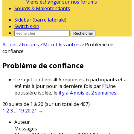
Viens échanger sur nos forums
Sourds & Malentendants
Sidebar (barre latérale)
Switch skin
Rechercher
Accueil
/
Forums
/
Moi et les autres
/
Problème de
confiance
Problème de confiance
Ce sujet contient 406 réponses, 6 participants et a
été mis à jour pour la dernière fois par
Une
poussière isolée
, le
il y a 4 mois et 2 semaines
.
20 sujets de 1 à 20 (sur un total de 407)
1
2
3
…
19
20
21
→
Auteur
Messages