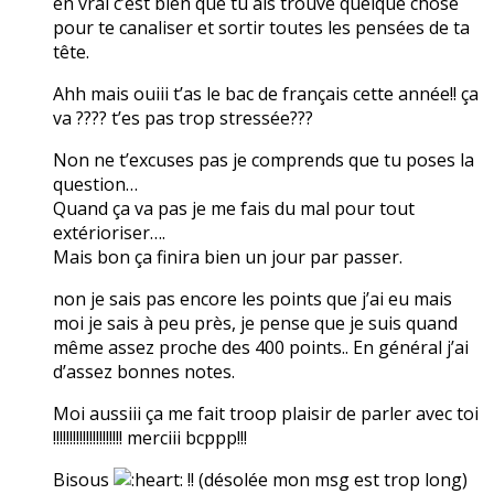
en vrai c’est bien que tu ais trouvé quelque chose
pour te canaliser et sortir toutes les pensées de ta
tête.
Ahh mais ouiii t’as le bac de français cette année!! ça
va ???? t’es pas trop stressée???
Non ne t’excuses pas je comprends que tu poses la
question…
Quand ça va pas je me fais du mal pour tout
extérioriser….
Mais bon ça finira bien un jour par passer.
non je sais pas encore les points que j’ai eu mais
moi je sais à peu près, je pense que je suis quand
même assez proche des 400 points.. En général j’ai
d’assez bonnes notes.
Moi aussiii ça me fait troop plaisir de parler avec toi
!!!!!!!!!!!!!!!!!!!!! merciii bcppp!!!
Bisous
!! (désolée mon msg est trop long)