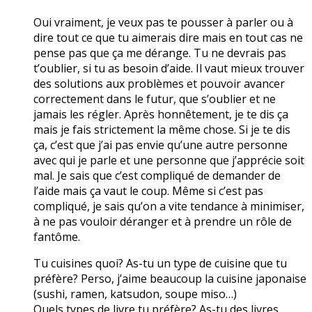
Oui vraiment, je veux pas te pousser à parler ou à
dire tout ce que tu aimerais dire mais en tout cas ne
pense pas que ça me dérange. Tu ne devrais pas
t’oublier, si tu as besoin d’aide. Il vaut mieux trouver
des solutions aux problèmes et pouvoir avancer
correctement dans le futur, que s’oublier et ne
jamais les régler. Après honnêtement, je te dis ça
mais je fais strictement la même chose. Si je te dis
ça, c’est que j’ai pas envie qu’une autre personne
avec qui je parle et une personne que j’apprécie soit
mal. Je sais que c’est compliqué de demander de
l’aide mais ça vaut le coup. Même si c’est pas
compliqué, je sais qu’on a vite tendance à minimiser,
à ne pas vouloir déranger et à prendre un rôle de
fantôme.
Tu cuisines quoi? As-tu un type de cuisine que tu
préfère? Perso, j’aime beaucoup la cuisine japonaise
(sushi, ramen, katsudon, soupe miso…)
Quels types de livre tu préfère? As-tu des livres