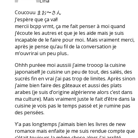
Lina
Coucouu まお〜さん
J’espère que ça va!!
mercii bcpp vrmt, ça me fait penser à moi quand
j’écoute les autres et que je les aide mais je suis
incapable de le faire pour moi.. Mais vraiment merci,
après je pense qu’au fil de la conversation je
m’ouvrirai un peu plus..
Ohhh puréee moi aussiii j’aime trooop la cuisine
japonaise!!! Je cuisine un peu de tout, des salés, des
sucrés fin en vrai j’ai pas trop de limites. Après sinon
j’aime bien faire des gâteaux et aussi des plats
arabes (je suis d’origine algérienne alors c’est dans
ma culture). Mais vraiment juste le fait d’être dans la
cuisine je vois pas le temps passé et je rumine pas
des pensées.
Y’a pas longtemps j’aimais bien les livres de new
romance mais enfaite je me suis rendue compte que
c’était toujours la même chose alors j’ai arrêté.