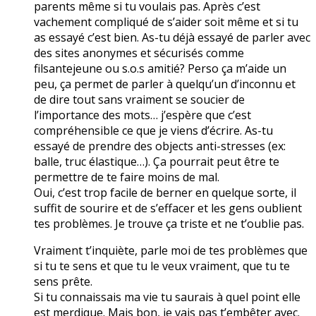
parents même si tu voulais pas. Après c’est
vachement compliqué de s’aider soit même et si tu
as essayé c’est bien. As-tu déjà essayé de parler avec
des sites anonymes et sécurisés comme
filsantejeune ou s.o.s amitié? Perso ça m’aide un
peu, ça permet de parler à quelqu’un d’inconnu et
de dire tout sans vraiment se soucier de
l’importance des mots… j’espère que c’est
compréhensible ce que je viens d’écrire. As-tu
essayé de prendre des objects anti-stresses (ex:
balle, truc élastique…). Ça pourrait peut être te
permettre de te faire moins de mal.
Oui, c’est trop facile de berner en quelque sorte, il
suffit de sourire et de s’effacer et les gens oublient
tes problèmes. Je trouve ça triste et ne t’oublie pas.
Vraiment t’inquiète, parle moi de tes problèmes que
si tu te sens et que tu le veux vraiment, que tu te
sens prête.
Si tu connaissais ma vie tu saurais à quel point elle
est merdique. Mais bon, je vais pas t’embêter avec.