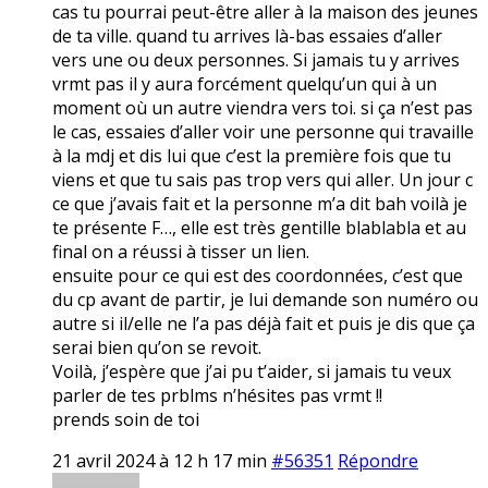
cas tu pourrai peut-être aller à la maison des jeunes
de ta ville. quand tu arrives là-bas essaies d’aller
vers une ou deux personnes. Si jamais tu y arrives
vrmt pas il y aura forcément quelqu’un qui à un
moment où un autre viendra vers toi. si ça n’est pas
le cas, essaies d’aller voir une personne qui travaille
à la mdj et dis lui que c’est la première fois que tu
viens et que tu sais pas trop vers qui aller. Un jour c
ce que j’avais fait et la personne m’a dit bah voilà je
te présente F…, elle est très gentille blablabla et au
final on a réussi à tisser un lien.
ensuite pour ce qui est des coordonnées, c’est que
du cp avant de partir, je lui demande son numéro ou
autre si il/elle ne l’a pas déjà fait et puis je dis que ça
serai bien qu’on se revoit.
Voilà, j’espère que j’ai pu t’aider, si jamais tu veux
parler de tes prblms n’hésites pas vrmt !!
prends soin de toi
21 avril 2024 à 12 h 17 min
#56351
Répondre