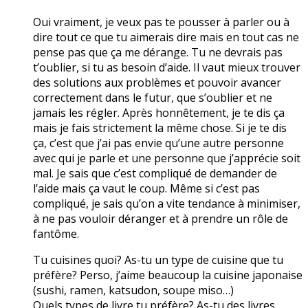
Oui vraiment, je veux pas te pousser à parler ou à
dire tout ce que tu aimerais dire mais en tout cas ne
pense pas que ça me dérange. Tu ne devrais pas
t’oublier, si tu as besoin d’aide. Il vaut mieux trouver
des solutions aux problèmes et pouvoir avancer
correctement dans le futur, que s’oublier et ne
jamais les régler. Après honnêtement, je te dis ça
mais je fais strictement la même chose. Si je te dis
ça, c’est que j’ai pas envie qu’une autre personne
avec qui je parle et une personne que j’apprécie soit
mal. Je sais que c’est compliqué de demander de
l’aide mais ça vaut le coup. Même si c’est pas
compliqué, je sais qu’on a vite tendance à minimiser,
à ne pas vouloir déranger et à prendre un rôle de
fantôme.
Tu cuisines quoi? As-tu un type de cuisine que tu
préfère? Perso, j’aime beaucoup la cuisine japonaise
(sushi, ramen, katsudon, soupe miso…)
Quels types de livre tu préfère? As-tu des livres