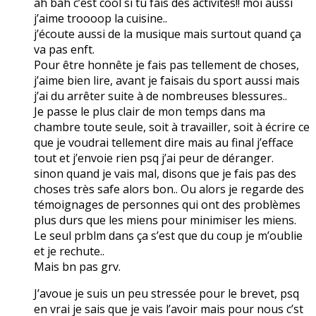
ah bah c’est cool si tu fais des activités!! moi aussi
j’aime troooop la cuisine..
j’écoute aussi de la musique mais surtout quand ça
va pas enft.
Pour être honnête je fais pas tellement de choses,
j’aime bien lire, avant je faisais du sport aussi mais
j’ai du arrêter suite à de nombreuses blessures..
Je passe le plus clair de mon temps dans ma
chambre toute seule, soit à travailler, soit à écrire ce
que je voudrai tellement dire mais au final j’efface
tout et j’envoie rien psq j’ai peur de déranger.
sinon quand je vais mal, disons que je fais pas des
choses très safe alors bon.. Ou alors je regarde des
témoignages de personnes qui ont des problèmes
plus durs que les miens pour minimiser les miens.
Le seul prblm dans ça s’est que du coup je m’oublie
et je rechute..
Mais bn pas grv.
J’avoue je suis un peu stressée pour le brevet, psq
en vrai je sais que je vais l’avoir mais pour nous c’st