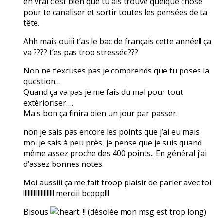
en vrai c’est bien que tu ais trouvé quelque chose
pour te canaliser et sortir toutes les pensées de ta
tête.
Ahh mais ouiii t’as le bac de français cette année!! ça
va ???? t’es pas trop stressée???
Non ne t’excuses pas je comprends que tu poses la
question…
Quand ça va pas je me fais du mal pour tout
extérioriser….
Mais bon ça finira bien un jour par passer.
non je sais pas encore les points que j’ai eu mais
moi je sais à peu près, je pense que je suis quand
même assez proche des 400 points.. En général j’ai
d’assez bonnes notes.
Moi aussiii ça me fait troop plaisir de parler avec toi
!!!!!!!!!!!!!!!!!!!!! merciii bcppp!!!
Bisous
!! (désolée mon msg est trop long)