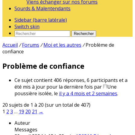
Viens échanger sur nos forums
Sourds & Malentendants
Sidebar (barre latérale)
Switch skin
Rechercher
Accueil
/
Forums
/
Moi et les autres
/
Problème de
confiance
Problème de confiance
Ce sujet contient 406 réponses, 6 participants et a
été mis à jour pour la dernière fois par
Une
poussière isolée
, le
il y a 4 mois et 2 semaines
.
20 sujets de 1 à 20 (sur un total de 407)
1
2
3
…
19
20
21
→
Auteur
Messages