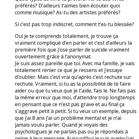
préférés? D’ailleurs t’aimes bien écouter quoi
comme musique? As-tu des artistes préférés?
Si c’est pas trop indiscret, comment t’es-tu blessée?
Oui je te comprends totalement, je trouve ça
vraiment compliqué d’en parler et c’est d’ailleurs la
première fois que j’ose parler de suicide vraiment
ouvertement grâce à l’anonymat.
Je suis assez pareille que toi. Avec ma famille, je vais
totalement renier ce que je ressens et j’essaye
d’oublier. Mais c’est vrai qu’après c’est rechute sur
rechute. Vraiment, si tu as la possibilité de te faire
aider ou que tu veux que je t’aide, fais le. Ne fais pas
la même erreur que moi, d’attendre trop longtemps
en pensant que ce n’est pas grave et au final ça
s’aggrave petit à petit. Si tu veux un exemple, depuis
que j’ai 8 ans j’ai un problème mental et je n’ai
jamais voulu parler. Quand je voyais des
psychologues je ne parlais pas ou je répondais à
peine à leur message. Aujourd’hui je suis quelqu’un