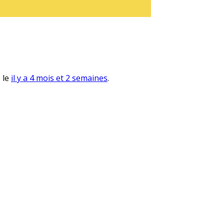
, le
il y a 4 mois et 2 semaines
.