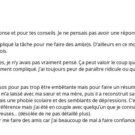
onse et pour tes conseils. Je ne pensais pas avoir une répo
iqué la tâche pour me faire des ami(e)s. D’ailleurs en ce mo
ois.
s, je n’y avais pas vraiment pensé. Ça peut valoir le coup que
ment compliqué. J’ai toujours peur de paraître ridicule ou qu
sos pour pas trop être embêtante mais pour faire un résumé
t m’a laissé avec ma sœur et ma mère, puis il a reconstruit s
’ai fais une phobie scolaire et des semblants de dépressions. C
 référence mais j’ai été en couple avec quelqu’un que je conna
euses… (désolée de ne pas détaillé plus).
r me faire des amis car j’ai beaucoup de mal à faire confianc