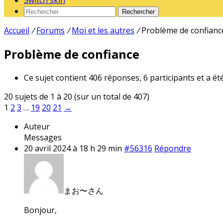
Switch skin
Rechercher
Accueil
/
Forums
/
Moi et les autres
/
Problème de confianc
Problème de confiance
Ce sujet contient 406 réponses, 6 participants et a ét
20 sujets de 1 à 20 (sur un total de 407)
1
2
3
…
19
20
21
→
Auteur
Messages
20 avril 2024 à 18 h 29 min
#56316
Répondre
まお〜さん
Bonjour,