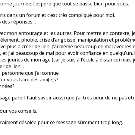
bonne journée. J’espère que tout se passe bien pour vous.
écris dans un forum et c’est très compliqué pour moi.
is des réponses…
avec mon entourage et les autres. Pour mettre en contexte, je 
cèlement, phobie, crise d’angoisse, manipulation et problèm
ive plus à créer de lien. J’ai même beaucoup de mal avec les r
e, et j’ai beaucoup de mal pour avoir confiance en quelqu’un
s jeunes de mon âge (car je suis à l’école à distance) mais j
er de lien…
e personne que j’ai connue.
ur vous faire des ami(e)s?
nnées?
sage pareil. Faut savoir aussi que j’ai très peur de ne pas êt
our vos conseils.
s vraiment désolée pour ce message sûrement trop long.